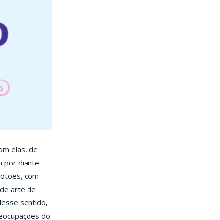
om elas, de
 por diante.
rbotões, com
 de arte de
Nesse sentido,
preocupações do