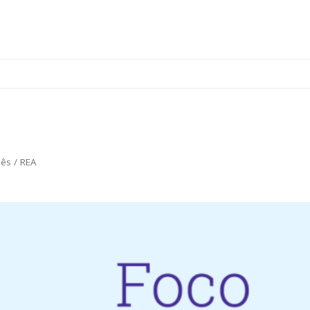
uês
/
REA