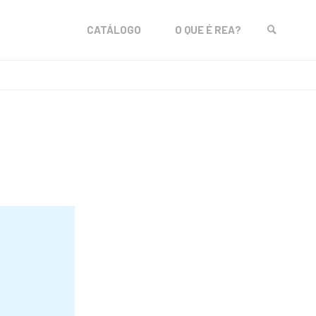
Skip
CATÁLOGO
O QUE É REA?
to
SEARCH
content