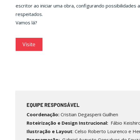
escritor ao iniciar uma obra, configurando possibilida
respeitados.
Vamos lá?
Visite
EQUIPE RESPONSÁVEL
Coordenação:
Cristian Degasperii Guilhen
Roteirização e Design Instrucional:
Fábio Keishiro
Ilustração e Layout
: Celso Roberto Lourenco e He
Programação:
Gabriel Augusto Gonçalves de Souz