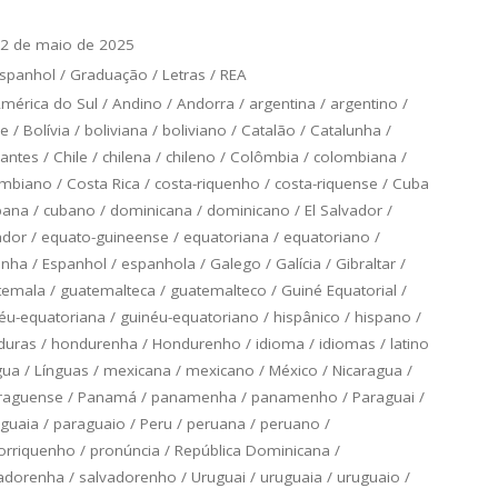
2 de maio de 2025
spanhol
/
Graduação
/
Letras
/
REA
mérica do Sul
/
Andino
/
Andorra
/
argentina
/
argentino
/
ce
/
Bolívia
/
boliviana
/
boliviano
/
Catalão
/
Catalunha
/
antes
/
Chile
/
chilena
/
chileno
/
Colômbia
/
colombiana
/
ombiano
/
Costa Rica
/
costa-riquenho
/
costa-riquense
/
Cuba
bana
/
cubano
/
dominicana
/
dominicano
/
El Salvador
/
ador
/
equato-guineense
/
equatoriana
/
equatoriano
/
anha
/
Espanhol
/
espanhola
/
Galego
/
Galícia
/
Gibraltar
/
temala
/
guatemalteca
/
guatemalteco
/
Guiné Equatorial
/
éu-equatoriana
/
guinéu-equatoriano
/
hispânico
/
hispano
/
duras
/
hondurenha
/
Hondurenho
/
idioma
/
idiomas
/
latino
gua
/
Línguas
/
mexicana
/
mexicano
/
México
/
Nicaragua
/
raguense
/
Panamá
/
panamenha
/
panamenho
/
Paraguai
/
guaia
/
paraguaio
/
Peru
/
peruana
/
peruano
/
orriquenho
/
pronúncia
/
República Dominicana
/
adorenha
/
salvadorenho
/
Uruguai
/
uruguaia
/
uruguaio
/