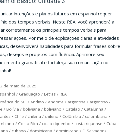
anhol Básico: Unidade 3
unicar intenções e planos futuros em espanhol requer
ínio dos tempos verbais! Neste REA, você aprenderá a
izar corretamente os principais tempos verbais para
essar ações. Por meio de explicações claras e atividades
icas, desenvolverá habilidades para formular frases sobre
os, desejos e projetos com fluência. Aprimore seu
ecimento gramatical e fortaleça sua comunicação no
nhol!
2 de maio de 2025
spanhol
/
Graduação
/
Letras
/
REA
mérica do Sul
/
Andino
/
Andorra
/
argentina
/
argentino
/
ce
/
Bolívia
/
boliviana
/
boliviano
/
Catalão
/
Catalunha
/
antes
/
Chile
/
chilena
/
chileno
/
Colômbia
/
colombiana
/
ombiano
/
Costa Rica
/
costa-riquenho
/
costa-riquense
/
Cuba
bana
/
cubano
/
dominicana
/
dominicano
/
El Salvador
/