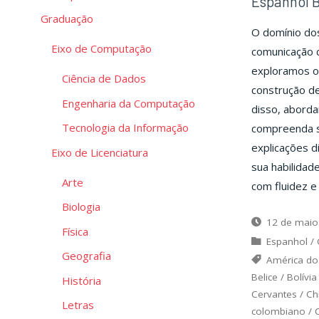
Espanhol B
Graduação
O domínio do
Eixo de Computação
comunicação c
exploramos o 
Ciência de Dados
construção de
Engenharia da Computação
disso, aborda
Tecnologia da Informação
compreenda s
explicações d
Eixo de Licenciatura
sua habilidad
Arte
com fluidez e
Biologia
12 de maio
Física
Espanhol
/
Geografia
América do
Belice
/
Bolívia
História
Cervantes
/
Ch
Letras
colombiano
/