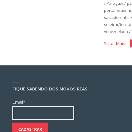
/
Paraguai
/
pa
portorriquenh
salvadorenha
soletração
/
Ur
venezuelana
/
"Es
Saiba Mais
Bás
Un
1"
FIQUE SABENDO DOS NOVOS REAS
Email*