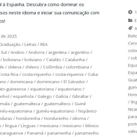
ul à Espanha. Descubra como dominar os
sos neste idioma e iniciar sua comunicação com
1
os!
E
A
Beli
 de 2025
Cerv
Graduação
/
Letras
/
REA
col
 Sul
/
Andino
/
Andorra
/
argentina
/
argentino
/
/
cu
/
boliviana
/
boliviano
/
Catalão
/
Catalunha
/
Equ
ile
/
chilena
/
chileno
/
Colômbia
/
colombiana
/
Esp
Costa Rica
/
costa-riquenho
/
costa-riquense
/
Cuba
Gua
ano
/
dominicana
/
dominicano
/
El Salvador
/
guin
to-guineense
/
equatoriana
/
equatoriano
/
Hon
anhol
/
espanhola
/
Galego
/
Galícia
/
Gibraltar
/
/
lín
emala
/
guatemalteca
/
guatemalteco
/
Guiné
Nica
inéu-equatoriana
/
guinéu-equatoriano
/
hispânico
para
nduras
/
hondurenha
/
Hondurenho
/
idioma
/
port
o
/
língua
/
Línguas
/
mexicana
/
mexicano
/
México
salv
icaraguense
/
Panamá
/
panamenha
/
panamenho