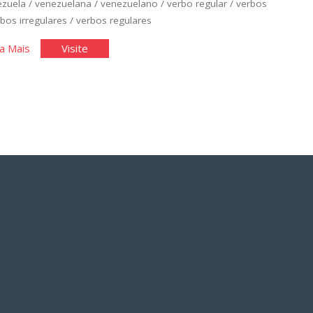
ezuela
/
venezuelana
/
venezuelano
/
verbo regular
/
verbos
bos irregulares
/
verbos regulares
"Espanhol
"Espanhol
a Mais
Visite
Básico:
Básico:
Unidade
Unidade
2"
2"