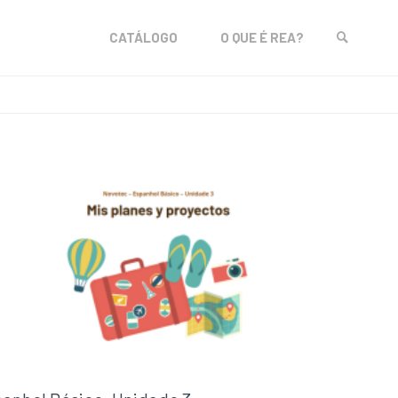
Skip
CATÁLOGO
O QUE É REA?
to
SEARCH
content