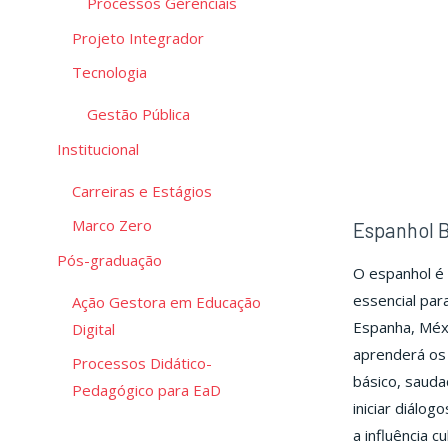
Processos Gerenciais
Projeto Integrador
Tecnologia
Gestão Pública
Institucional
Carreiras e Estágios
Marco Zero
Espanhol B
Pós-graduação
O espanhol é 
essencial par
Ação Gestora em Educação
Espanha, Méxi
Digital
aprenderá os 
Processos Didático-
básico, sauda
Pedagógico para EaD
iniciar diálog
a influência c