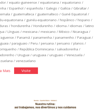
ador
/
equato-guineense
/
equatoriana
/
equatoriano
/
anha
/
Espanhol
/
espanhola
/
Galego
/
Galícia
/
Gibraltar
/
temala
/
guatemalteca
/
guatemalteco
/
Guiné Equatorial
/
éu-equatoriana
/
guinéu-equatoriano
/
hispânico
/
hispano
/
duras
/
hondurenha
/
Hondurenho
/
idioma
/
idiomas
/
latino
gua
/
Línguas
/
mexicana
/
mexicano
/
México
/
Nicaragua
/
raguense
/
Panamá
/
panamenha
/
panamenho
/
Paraguai
/
guaia
/
paraguaio
/
Peru
/
peruana
/
peruano
/
planos
/
orriquenho
/
República Dominicana
/
salvadorenha
/
vadorenho
/
Uruguai
/
uruguaia
/
uruguaio
/
Venezuela
/
ezuelana
/
venezuelano
"Espanhol
"Espanhol
a Mais
Visite
Básico:
Básico:
Unidade
Unidade
3"
3"