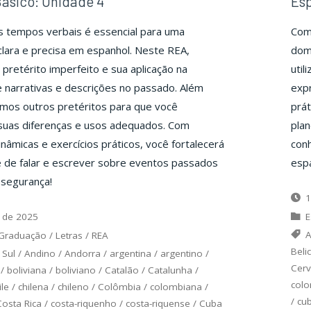
ásico: Unidade 4
Esp
s tempos verbais é essencial para uma
Com
lara e precisa em espanhol. Neste REA,
dom
pretérito imperfeito e sua aplicação na
util
 narrativas e descrições no passado. Além
expr
mos outros pretéritos para que você
prát
uas diferenças e usos adequados. Com
plan
inâmicas e exercícios práticos, você fortalecerá
conh
e de falar e escrever sobre eventos passados
espa
 segurança!
1
 de 2025
E
A
Graduação
/
Letras
/
REA
Beli
 Sul
/
Andino
/
Andorra
/
argentina
/
argentino
/
Cerv
/
boliviana
/
boliviano
/
Catalão
/
Catalunha
/
col
ile
/
chilena
/
chileno
/
Colômbia
/
colombiana
/
/
cu
Costa Rica
/
costa-riquenho
/
costa-riquense
/
Cuba