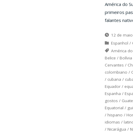
América do S
primeiros pas
falantes nativ
12 de maio
Espanhol
/
América do
Belice
/
Bolívia
Cervantes
/
Ch
colombiano
/
/
cubana
/
cub
Equador
/
equa
Espanha
/
Esp
gostos
/
Guat
Equatorial
/
gu
/
hispano
/
Ho
idiomas
/
latin
/
Nicarágua
/
N