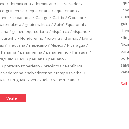
Equ
ano
/
dominicana
/
dominicano
/
El Salvador
/
Esp
to-guineense
/
equatoriana
/
equatoriano
/
Gua
anhol
/
espanhola
/
Galego
/
Galícia
/
Gibraltar
/
guin
uatemalteca
/
guatemalteco
/
Guiné Equatorial
/
Hon
riana
/
guinéu-equatoriano
/
hispânico
/
hispano
/
/
lín
ndurenha
/
Hondurenho
/
idioma
/
idiomas
/
latino
Nica
as
/
mexicana
/
mexicano
/
México
/
Nicaragua
/
para
/
Panamá
/
panamenha
/
panamenho
/
Paraguai
/
port
raguaio
/
Peru
/
peruana
/
peruano
/
sal
o
/
pretérito imperfeito
/
pretéritos
/
República
ven
salvadorenha
/
salvadorenho
/
tempos verbal
/
uaia
/
uruguaio
/
Venezuela
/
venezuelana
/
Saib
panhol
"Espanhol
Visite
ico:
Básico:
idade
Unidade
4"