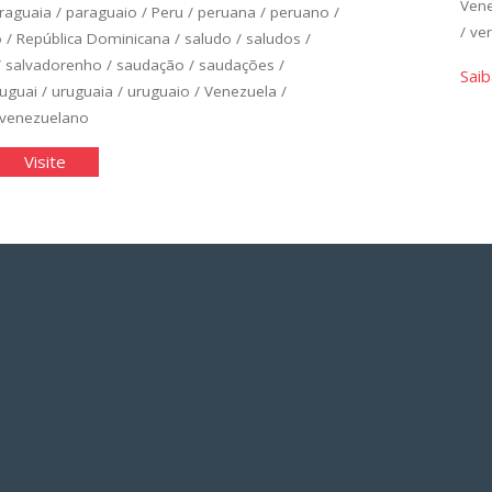
Ven
raguaia
/
paraguaio
/
Peru
/
peruana
/
peruano
/
/
ver
o
/
República Dominicana
/
saludo
/
saludos
/
/
salvadorenho
/
saudação
/
saudações
/
Saib
uguai
/
uruguaia
/
uruguaio
/
Venezuela
/
venezuelano
panhol
"Espanhol
Visite
ico:
Básico:
idade
Unidade
1"