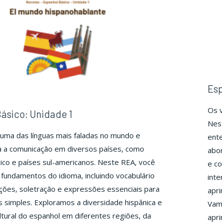
Esp
Os 
ásico: Unidade 1
Nest
uma das línguas mais faladas no mundo e
ente
a a comunicação em diversos países, como
abor
co e países sul-americanos. Neste REA, você
e co
fundamentos do idioma, incluindo vocabulário
inte
ções, soletração e expressões essenciais para
apri
os simples. Exploramos a diversidade hispânica e
Vam
ultural do espanhol em diferentes regiões, da
apri