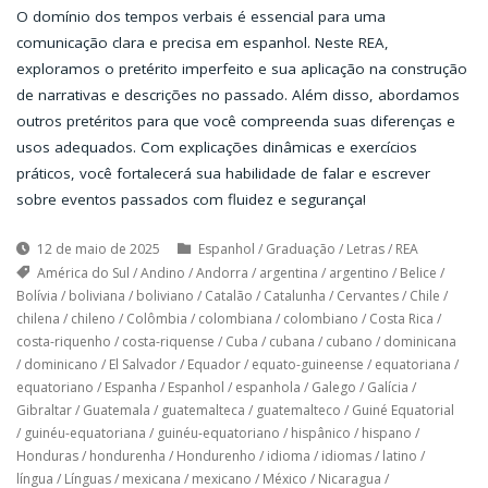
O domínio dos tempos verbais é essencial para uma
comunicação clara e precisa em espanhol. Neste REA,
exploramos o pretérito imperfeito e sua aplicação na construção
de narrativas e descrições no passado. Além disso, abordamos
outros pretéritos para que você compreenda suas diferenças e
usos adequados. Com explicações dinâmicas e exercícios
práticos, você fortalecerá sua habilidade de falar e escrever
sobre eventos passados com fluidez e segurança!
12 de maio de 2025
Espanhol
/
Graduação
/
Letras
/
REA
América do Sul
/
Andino
/
Andorra
/
argentina
/
argentino
/
Belice
/
Bolívia
/
boliviana
/
boliviano
/
Catalão
/
Catalunha
/
Cervantes
/
Chile
/
chilena
/
chileno
/
Colômbia
/
colombiana
/
colombiano
/
Costa Rica
/
costa-riquenho
/
costa-riquense
/
Cuba
/
cubana
/
cubano
/
dominicana
/
dominicano
/
El Salvador
/
Equador
/
equato-guineense
/
equatoriana
/
equatoriano
/
Espanha
/
Espanhol
/
espanhola
/
Galego
/
Galícia
/
Gibraltar
/
Guatemala
/
guatemalteca
/
guatemalteco
/
Guiné Equatorial
/
guinéu-equatoriana
/
guinéu-equatoriano
/
hispânico
/
hispano
/
Honduras
/
hondurenha
/
Hondurenho
/
idioma
/
idiomas
/
latino
/
língua
/
Línguas
/
mexicana
/
mexicano
/
México
/
Nicaragua
/