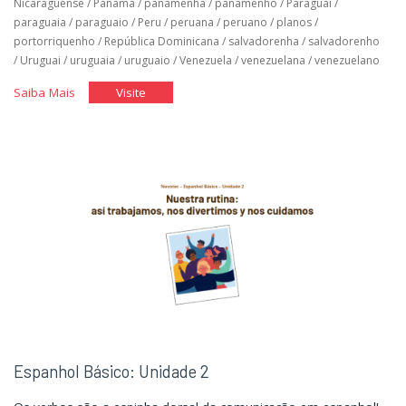
Nicaraguense
/
Panamá
/
panamenha
/
panamenho
/
Paraguai
/
paraguaia
/
paraguaio
/
Peru
/
peruana
/
peruano
/
planos
/
portorriquenho
/
República Dominicana
/
salvadorenha
/
salvadorenho
/
Uruguai
/
uruguaia
/
uruguaio
/
Venezuela
/
venezuelana
/
venezuelano
"Espanhol
"Espanhol
Saiba Mais
Visite
Básico:
Básico:
Unidade
Unidade
3"
3"
Espanhol Básico: Unidade 2