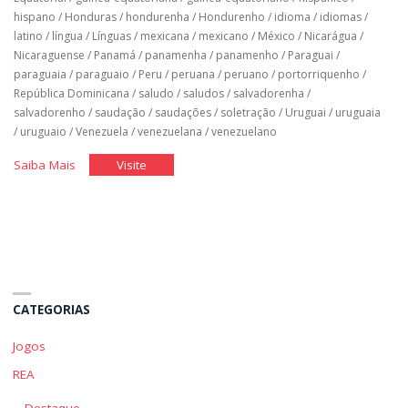
hispano
/
Honduras
/
hondurenha
/
Hondurenho
/
idioma
/
idiomas
/
latino
/
língua
/
Línguas
/
mexicana
/
mexicano
/
México
/
Nicarágua
/
Nicaraguense
/
Panamá
/
panamenha
/
panamenho
/
Paraguai
/
paraguaia
/
paraguaio
/
Peru
/
peruana
/
peruano
/
portorriquenho
/
República Dominicana
/
saludo
/
saludos
/
salvadorenha
/
salvadorenho
/
saudação
/
saudações
/
soletração
/
Uruguai
/
uruguaia
/
uruguaio
/
Venezuela
/
venezuelana
/
venezuelano
"Espanhol
"Espanhol
Saiba Mais
Visite
Básico:
Básico:
Unidade
Unidade
1"
1"
CATEGORIAS
Jogos
REA