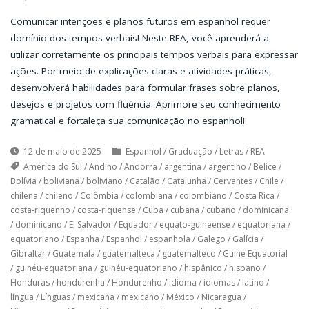
Comunicar intenções e planos futuros em espanhol requer
domínio dos tempos verbais! Neste REA, você aprenderá a
utilizar corretamente os principais tempos verbais para expressar
ações. Por meio de explicações claras e atividades práticas,
desenvolverá habilidades para formular frases sobre planos,
desejos e projetos com fluência. Aprimore seu conhecimento
gramatical e fortaleça sua comunicação no espanhol!
12 de maio de 2025
Espanhol
/
Graduação
/
Letras
/
REA
América do Sul
/
Andino
/
Andorra
/
argentina
/
argentino
/
Belice
/
Bolívia
/
boliviana
/
boliviano
/
Catalão
/
Catalunha
/
Cervantes
/
Chile
/
chilena
/
chileno
/
Colômbia
/
colombiana
/
colombiano
/
Costa Rica
/
costa-riquenho
/
costa-riquense
/
Cuba
/
cubana
/
cubano
/
dominicana
/
dominicano
/
El Salvador
/
Equador
/
equato-guineense
/
equatoriana
/
equatoriano
/
Espanha
/
Espanhol
/
espanhola
/
Galego
/
Galícia
/
Gibraltar
/
Guatemala
/
guatemalteca
/
guatemalteco
/
Guiné Equatorial
/
guinéu-equatoriana
/
guinéu-equatoriano
/
hispânico
/
hispano
/
Honduras
/
hondurenha
/
Hondurenho
/
idioma
/
idiomas
/
latino
/
língua
/
Línguas
/
mexicana
/
mexicano
/
México
/
Nicaragua
/