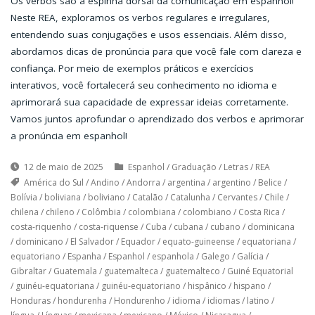
Os verbos são a espinha dorsal da comunicação em espanhol!
Neste REA, exploramos os verbos regulares e irregulares,
entendendo suas conjugações e usos essenciais. Além disso,
abordamos dicas de pronúncia para que você fale com clareza e
confiança. Por meio de exemplos práticos e exercícios
interativos, você fortalecerá seu conhecimento no idioma e
aprimorará sua capacidade de expressar ideias corretamente.
Vamos juntos aprofundar o aprendizado dos verbos e aprimorar
a pronúncia em espanhol!
12 de maio de 2025
Espanhol
/
Graduação
/
Letras
/
REA
América do Sul
/
Andino
/
Andorra
/
argentina
/
argentino
/
Belice
/
Bolívia
/
boliviana
/
boliviano
/
Catalão
/
Catalunha
/
Cervantes
/
Chile
/
chilena
/
chileno
/
Colômbia
/
colombiana
/
colombiano
/
Costa Rica
/
costa-riquenho
/
costa-riquense
/
Cuba
/
cubana
/
cubano
/
dominicana
/
dominicano
/
El Salvador
/
Equador
/
equato-guineense
/
equatoriana
/
equatoriano
/
Espanha
/
Espanhol
/
espanhola
/
Galego
/
Galícia
/
Gibraltar
/
Guatemala
/
guatemalteca
/
guatemalteco
/
Guiné Equatorial
/
guinéu-equatoriana
/
guinéu-equatoriano
/
hispânico
/
hispano
/
Honduras
/
hondurenha
/
Hondurenho
/
idioma
/
idiomas
/
latino
/