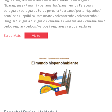
língua
/
Línguas
/
mexicana
/
mexicano
/
México
/
Nicaragua
/
Nicaraguense
/
Panamá
/
panamenha
/
panamenho
/
Paraguai
/
paraguaia
/
paraguaio
/
Peru
/
peruana
/
peruano
/
portorriquenho
/
pronúncia
/
República Dominicana
/
salvadorenha
/
salvadorenho
/
Uruguai
/
uruguaia
/
uruguaio
/
Venezuela
/
venezuelana
/
venezuelano
/
verbo regular
/
verbos
/
verbos irregulares
/
verbos regulares
"Espanhol
"Espanhol
Saiba Mais
Visite
Básico:
Básico:
Unidade
Unidade
2"
2"