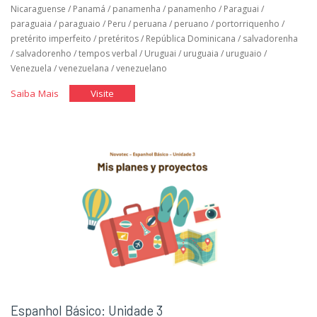
Nicaraguense
/
Panamá
/
panamenha
/
panamenho
/
Paraguai
/
paraguaia
/
paraguaio
/
Peru
/
peruana
/
peruano
/
portorriquenho
/
pretérito imperfeito
/
pretéritos
/
República Dominicana
/
salvadorenha
/
salvadorenho
/
tempos verbal
/
Uruguai
/
uruguaia
/
uruguaio
/
Venezuela
/
venezuelana
/
venezuelano
"Espanhol
"Espanhol
Saiba Mais
Visite
Básico:
Básico:
Unidade
Unidade
4"
4"
Espanhol Básico: Unidade 3