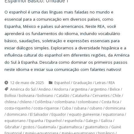
Espanhol Básico: Unidade 1
O espanhol é uma das línguas mais faladas no mundo e
essencial para a comunicação em diversos países, como
Espanha, México e países sul-americanos. Neste REA, você
aprenderá os fundamentos do idioma, incluindo vocabulário
básico, saudações, soletração e expressões essenciais para
iniciar diálogos simples. Exploramos a diversidade hispânica e a
influência cultural do espanhol em diferentes regiões, da América
do Sul à Espanha. Descubra como dominar os primeiros passos
neste idioma e iniciar sua comunicação com falantes nativos!
12 de maio de 2025
Espanhol
/
Graduação
/
Letras
/
REA
América do Sul
/
Andino
/
Andorra
/
argentina
/
argentino
/
Belice
/
Bolívia
/
boliviana
/
boliviano
/
Catalão
/
Catalunha
/
Cervantes
/
Chile
/
chilena
/
chileno
/
Colômbia
/
colombiana
/
colombiano
/
Costa Rica
/
costa-riquenho
/
costa-riquense
/
Cuba
/
cubana
/
cubano
/
dominicana
/
dominicano
/
El Salvador
/
Equador
/
equato-guineense
/
equatoriana
/
equatoriano
/
Espanha
/
Espanhol
/
espanhola
/
Galego
/
Galícia
/
Gibraltar
/
gostos
/
Guatemala
/
guatemalteca
/
guatemalteco
/
Guiné
Equatorial
/
guinéu-equatoriana
/
guinéu-equatoriano
/
hispânico
/