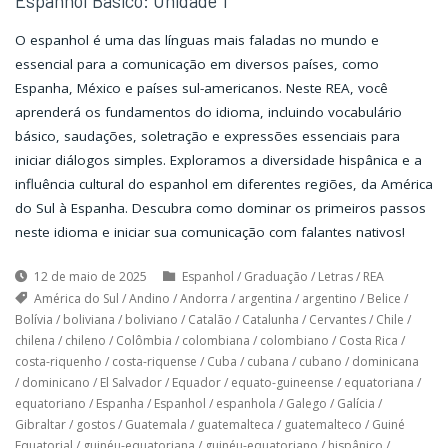
Espanhol Básico: Unidade 1
O espanhol é uma das línguas mais faladas no mundo e
essencial para a comunicação em diversos países, como
Espanha, México e países sul-americanos. Neste REA, você
aprenderá os fundamentos do idioma, incluindo vocabulário
básico, saudações, soletração e expressões essenciais para
iniciar diálogos simples. Exploramos a diversidade hispânica e a
influência cultural do espanhol em diferentes regiões, da América
do Sul à Espanha. Descubra como dominar os primeiros passos
neste idioma e iniciar sua comunicação com falantes nativos!
12 de maio de 2025
Espanhol
/
Graduação
/
Letras
/
REA
América do Sul
/
Andino
/
Andorra
/
argentina
/
argentino
/
Belice
/
Bolívia
/
boliviana
/
boliviano
/
Catalão
/
Catalunha
/
Cervantes
/
Chile
/
chilena
/
chileno
/
Colômbia
/
colombiana
/
colombiano
/
Costa Rica
/
costa-riquenho
/
costa-riquense
/
Cuba
/
cubana
/
cubano
/
dominicana
/
dominicano
/
El Salvador
/
Equador
/
equato-guineense
/
equatoriana
/
equatoriano
/
Espanha
/
Espanhol
/
espanhola
/
Galego
/
Galícia
/
Gibraltar
/
gostos
/
Guatemala
/
guatemalteca
/
guatemalteco
/
Guiné
Equatorial
/
guinéu-equatoriana
/
guinéu-equatoriano
/
hispânico
/