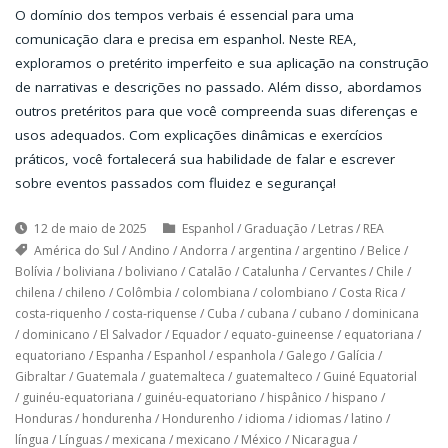
O domínio dos tempos verbais é essencial para uma
comunicação clara e precisa em espanhol. Neste REA,
exploramos o pretérito imperfeito e sua aplicação na construção
de narrativas e descrições no passado. Além disso, abordamos
outros pretéritos para que você compreenda suas diferenças e
usos adequados. Com explicações dinâmicas e exercícios
práticos, você fortalecerá sua habilidade de falar e escrever
sobre eventos passados com fluidez e segurança!
12 de maio de 2025
Espanhol
/
Graduação
/
Letras
/
REA
América do Sul
/
Andino
/
Andorra
/
argentina
/
argentino
/
Belice
/
Bolívia
/
boliviana
/
boliviano
/
Catalão
/
Catalunha
/
Cervantes
/
Chile
/
chilena
/
chileno
/
Colômbia
/
colombiana
/
colombiano
/
Costa Rica
/
costa-riquenho
/
costa-riquense
/
Cuba
/
cubana
/
cubano
/
dominicana
/
dominicano
/
El Salvador
/
Equador
/
equato-guineense
/
equatoriana
/
equatoriano
/
Espanha
/
Espanhol
/
espanhola
/
Galego
/
Galícia
/
Gibraltar
/
Guatemala
/
guatemalteca
/
guatemalteco
/
Guiné Equatorial
/
guinéu-equatoriana
/
guinéu-equatoriano
/
hispânico
/
hispano
/
Honduras
/
hondurenha
/
Hondurenho
/
idioma
/
idiomas
/
latino
/
língua
/
Línguas
/
mexicana
/
mexicano
/
México
/
Nicaragua
/