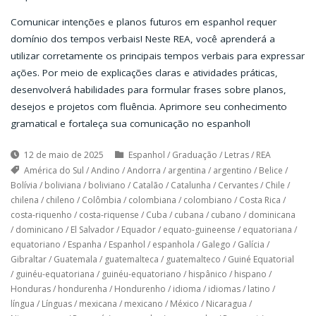
Comunicar intenções e planos futuros em espanhol requer
domínio dos tempos verbais! Neste REA, você aprenderá a
utilizar corretamente os principais tempos verbais para expressar
ações. Por meio de explicações claras e atividades práticas,
desenvolverá habilidades para formular frases sobre planos,
desejos e projetos com fluência. Aprimore seu conhecimento
gramatical e fortaleça sua comunicação no espanhol!
12 de maio de 2025
Espanhol
/
Graduação
/
Letras
/
REA
América do Sul
/
Andino
/
Andorra
/
argentina
/
argentino
/
Belice
/
Bolívia
/
boliviana
/
boliviano
/
Catalão
/
Catalunha
/
Cervantes
/
Chile
/
chilena
/
chileno
/
Colômbia
/
colombiana
/
colombiano
/
Costa Rica
/
costa-riquenho
/
costa-riquense
/
Cuba
/
cubana
/
cubano
/
dominicana
/
dominicano
/
El Salvador
/
Equador
/
equato-guineense
/
equatoriana
/
equatoriano
/
Espanha
/
Espanhol
/
espanhola
/
Galego
/
Galícia
/
Gibraltar
/
Guatemala
/
guatemalteca
/
guatemalteco
/
Guiné Equatorial
/
guinéu-equatoriana
/
guinéu-equatoriano
/
hispânico
/
hispano
/
Honduras
/
hondurenha
/
Hondurenho
/
idioma
/
idiomas
/
latino
/
língua
/
Línguas
/
mexicana
/
mexicano
/
México
/
Nicaragua
/