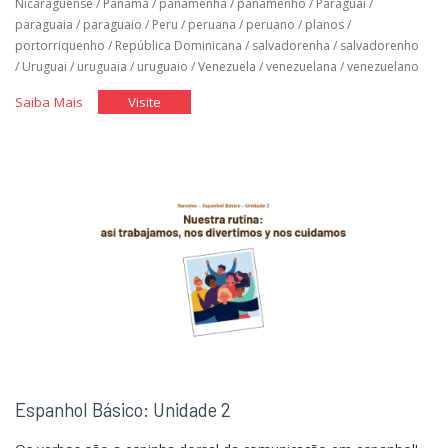
Nicaraguense
/
Panamá
/
panamenha
/
panamenho
/
Paraguai
/
paraguaia
/
paraguaio
/
Peru
/
peruana
/
peruano
/
planos
/
portorriquenho
/
República Dominicana
/
salvadorenha
/
salvadorenho
/
Uruguai
/
uruguaia
/
uruguaio
/
Venezuela
/
venezuelana
/
venezuelano
"Espanhol
"Espanhol
Saiba Mais
Visite
Básico:
Básico:
Unidade
Unidade
3"
3"
Espanhol Básico: Unidade 2