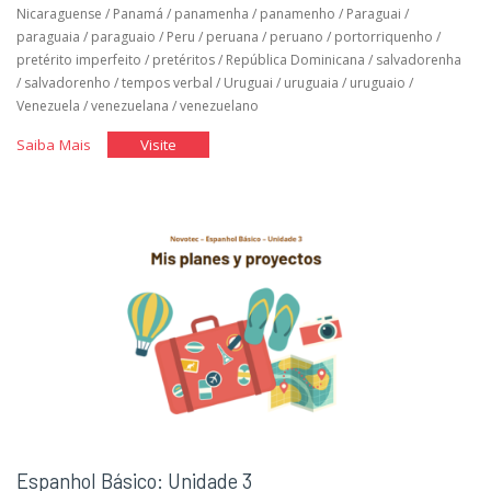
Nicaraguense
/
Panamá
/
panamenha
/
panamenho
/
Paraguai
/
paraguaia
/
paraguaio
/
Peru
/
peruana
/
peruano
/
portorriquenho
/
pretérito imperfeito
/
pretéritos
/
República Dominicana
/
salvadorenha
/
salvadorenho
/
tempos verbal
/
Uruguai
/
uruguaia
/
uruguaio
/
Venezuela
/
venezuelana
/
venezuelano
"Espanhol
"Espanhol
Saiba Mais
Visite
Básico:
Básico:
Unidade
Unidade
4"
4"
Espanhol Básico: Unidade 3