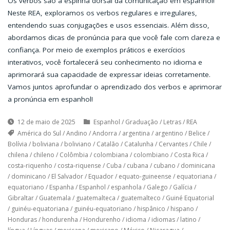
Os verbos são a espinha dorsal da comunicação em espanhol!
Neste REA, exploramos os verbos regulares e irregulares,
entendendo suas conjugações e usos essenciais. Além disso,
abordamos dicas de pronúncia para que você fale com clareza e
confiança. Por meio de exemplos práticos e exercícios
interativos, você fortalecerá seu conhecimento no idioma e
aprimorará sua capacidade de expressar ideias corretamente.
Vamos juntos aprofundar o aprendizado dos verbos e aprimorar
a pronúncia em espanhol!
12 de maio de 2025
Espanhol
/
Graduação
/
Letras
/
REA
América do Sul
/
Andino
/
Andorra
/
argentina
/
argentino
/
Belice
/
Bolívia
/
boliviana
/
boliviano
/
Catalão
/
Catalunha
/
Cervantes
/
Chile
/
chilena
/
chileno
/
Colômbia
/
colombiana
/
colombiano
/
Costa Rica
/
costa-riquenho
/
costa-riquense
/
Cuba
/
cubana
/
cubano
/
dominicana
/
dominicano
/
El Salvador
/
Equador
/
equato-guineense
/
equatoriana
/
equatoriano
/
Espanha
/
Espanhol
/
espanhola
/
Galego
/
Galícia
/
Gibraltar
/
Guatemala
/
guatemalteca
/
guatemalteco
/
Guiné Equatorial
/
guinéu-equatoriana
/
guinéu-equatoriano
/
hispânico
/
hispano
/
Honduras
/
hondurenha
/
Hondurenho
/
idioma
/
idiomas
/
latino
/