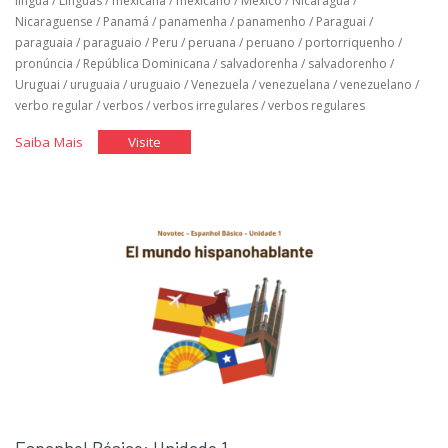
língua
/
Línguas
/
mexicana
/
mexicano
/
México
/
Nicaragua
/
Nicaraguense
/
Panamá
/
panamenha
/
panamenho
/
Paraguai
/
paraguaia
/
paraguaio
/
Peru
/
peruana
/
peruano
/
portorriquenho
/
pronúncia
/
República Dominicana
/
salvadorenha
/
salvadorenho
/
Uruguai
/
uruguaia
/
uruguaio
/
Venezuela
/
venezuelana
/
venezuelano
/
verbo regular
/
verbos
/
verbos irregulares
/
verbos regulares
"Espanhol
"Espanhol
Saiba Mais
Visite
Básico:
Básico:
Unidade
Unidade
2"
2"