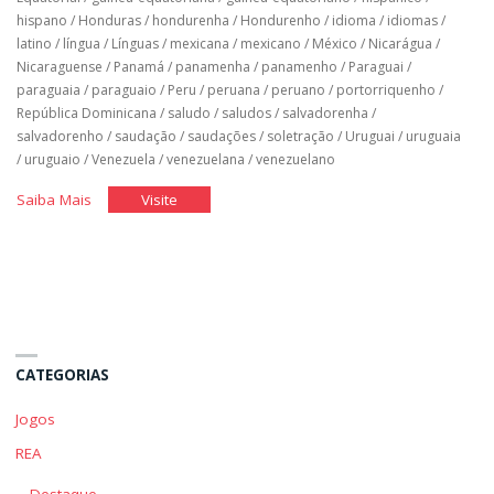
hispano
/
Honduras
/
hondurenha
/
Hondurenho
/
idioma
/
idiomas
/
latino
/
língua
/
Línguas
/
mexicana
/
mexicano
/
México
/
Nicarágua
/
Nicaraguense
/
Panamá
/
panamenha
/
panamenho
/
Paraguai
/
paraguaia
/
paraguaio
/
Peru
/
peruana
/
peruano
/
portorriquenho
/
República Dominicana
/
saludo
/
saludos
/
salvadorenha
/
salvadorenho
/
saudação
/
saudações
/
soletração
/
Uruguai
/
uruguaia
/
uruguaio
/
Venezuela
/
venezuelana
/
venezuelano
"Espanhol
"Espanhol
Saiba Mais
Visite
Básico:
Básico:
Unidade
Unidade
1"
1"
CATEGORIAS
Jogos
REA