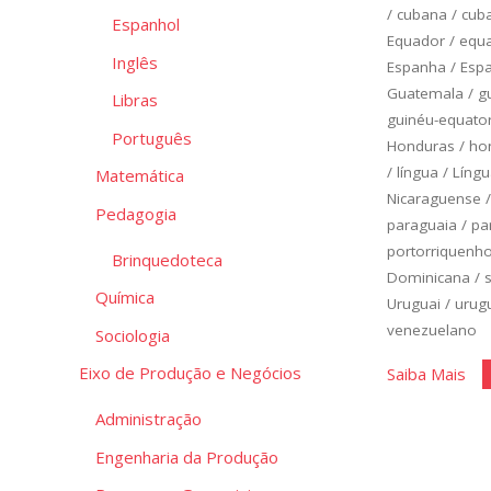
/
cubana
/
cub
Espanhol
Equador
/
equa
Inglês
Espanha
/
Esp
Guatemala
/
g
Libras
guinéu-equato
Português
Honduras
/
ho
/
língua
/
Língu
Matemática
Nicaraguense
Pedagogia
paraguaia
/
pa
portorriquenh
Brinquedoteca
Dominicana
/
Química
Uruguai
/
urug
venezuelano
Sociologia
"Es
Eixo de Produção e Negócios
Saiba Mais
Bás
Administração
Un
Engenharia da Produção
4"