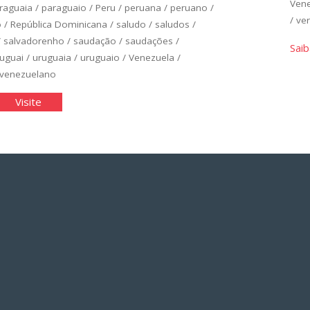
Ven
raguaia
/
paraguaio
/
Peru
/
peruana
/
peruano
/
/
ver
o
/
República Dominicana
/
saludo
/
saludos
/
/
salvadorenho
/
saudação
/
saudações
/
Saib
uguai
/
uruguaia
/
uruguaio
/
Venezuela
/
venezuelano
panhol
"Espanhol
Visite
ico:
Básico:
idade
Unidade
1"