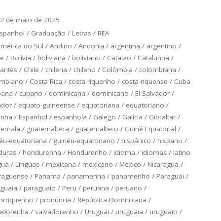
2 de maio de 2025
spanhol
/
Graduação
/
Letras
/
REA
mérica do Sul
/
Andino
/
Andorra
/
argentina
/
argentino
/
ce
/
Bolívia
/
boliviana
/
boliviano
/
Catalão
/
Catalunha
/
antes
/
Chile
/
chilena
/
chileno
/
Colômbia
/
colombiana
/
ombiano
/
Costa Rica
/
costa-riquenho
/
costa-riquense
/
Cuba
bana
/
cubano
/
dominicana
/
dominicano
/
El Salvador
/
ador
/
equato-guineense
/
equatoriana
/
equatoriano
/
anha
/
Espanhol
/
espanhola
/
Galego
/
Galícia
/
Gibraltar
/
temala
/
guatemalteca
/
guatemalteco
/
Guiné Equatorial
/
éu-equatoriana
/
guinéu-equatoriano
/
hispânico
/
hispano
/
duras
/
hondurenha
/
Hondurenho
/
idioma
/
idiomas
/
latino
gua
/
Línguas
/
mexicana
/
mexicano
/
México
/
Nicaragua
/
raguense
/
Panamá
/
panamenha
/
panamenho
/
Paraguai
/
guaia
/
paraguaio
/
Peru
/
peruana
/
peruano
/
orriquenho
/
pronúncia
/
República Dominicana
/
adorenha
/
salvadorenho
/
Uruguai
/
uruguaia
/
uruguaio
/