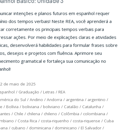
anhol Básico: Unidade 3
unicar intenções e planos futuros em espanhol requer
ínio dos tempos verbais! Neste REA, você aprenderá a
izar corretamente os principais tempos verbais para
essar ações. Por meio de explicações claras e atividades
icas, desenvolverá habilidades para formular frases sobre
os, desejos e projetos com fluência. Aprimore seu
ecimento gramatical e fortaleça sua comunicação no
nhol!
2 de maio de 2025
spanhol
/
Graduação
/
Letras
/
REA
mérica do Sul
/
Andino
/
Andorra
/
argentina
/
argentino
/
ce
/
Bolívia
/
boliviana
/
boliviano
/
Catalão
/
Catalunha
/
antes
/
Chile
/
chilena
/
chileno
/
Colômbia
/
colombiana
/
ombiano
/
Costa Rica
/
costa-riquenho
/
costa-riquense
/
Cuba
bana
/
cubano
/
dominicana
/
dominicano
/
El Salvador
/