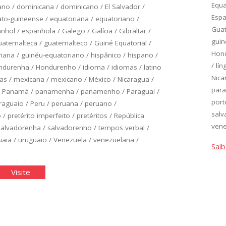
Equ
ano
/
dominicana
/
dominicano
/
El Salvador
/
Esp
to-guineense
/
equatoriana
/
equatoriano
/
Gua
anhol
/
espanhola
/
Galego
/
Galícia
/
Gibraltar
/
guin
uatemalteca
/
guatemalteco
/
Guiné Equatorial
/
Hon
riana
/
guinéu-equatoriano
/
hispânico
/
hispano
/
/
lín
ndurenha
/
Hondurenho
/
idioma
/
idiomas
/
latino
Nica
as
/
mexicana
/
mexicano
/
México
/
Nicaragua
/
para
/
Panamá
/
panamenha
/
panamenho
/
Paraguai
/
port
raguaio
/
Peru
/
peruana
/
peruano
/
sal
o
/
pretérito imperfeito
/
pretéritos
/
República
ven
salvadorenha
/
salvadorenho
/
tempos verbal
/
uaia
/
uruguaio
/
Venezuela
/
venezuelana
/
Saib
panhol
"Espanhol
Visite
ico:
Básico:
idade
Unidade
4"