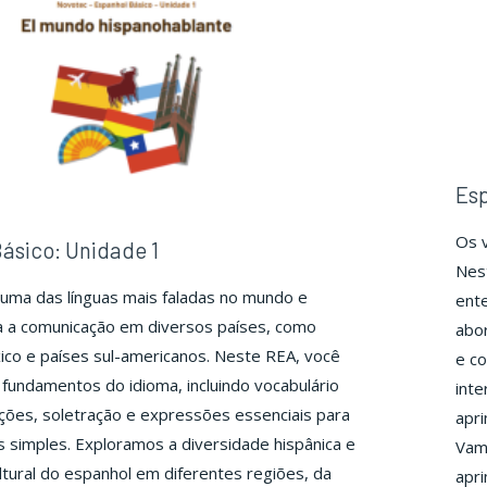
Esp
Os 
ásico: Unidade 1
Nest
uma das línguas mais faladas no mundo e
ente
a a comunicação em diversos países, como
abor
co e países sul-americanos. Neste REA, você
e co
fundamentos do idioma, incluindo vocabulário
inte
ções, soletração e expressões essenciais para
apri
os simples. Exploramos a diversidade hispânica e
Vam
ultural do espanhol em diferentes regiões, da
apri