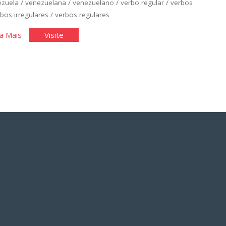
ezuela
/
venezuelana
/
venezuelano
/
verbo regular
/
verbos
bos irregulares
/
verbos regulares
"Espanhol
"Espanhol
a Mais
Visite
Básico:
Básico:
Unidade
Unidade
2"
2"