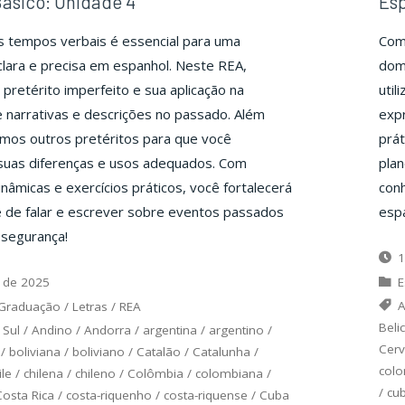
ásico: Unidade 4
Esp
s tempos verbais é essencial para uma
Com
lara e precisa em espanhol. Neste REA,
dom
pretérito imperfeito e sua aplicação na
util
 narrativas e descrições no passado. Além
expr
mos outros pretéritos para que você
prát
uas diferenças e usos adequados. Com
plan
inâmicas e exercícios práticos, você fortalecerá
conh
e de falar e escrever sobre eventos passados
espa
 segurança!
1
 de 2025
E
A
Graduação
/
Letras
/
REA
Beli
 Sul
/
Andino
/
Andorra
/
argentina
/
argentino
/
Cerv
/
boliviana
/
boliviano
/
Catalão
/
Catalunha
/
col
ile
/
chilena
/
chileno
/
Colômbia
/
colombiana
/
/
cu
Costa Rica
/
costa-riquenho
/
costa-riquense
/
Cuba