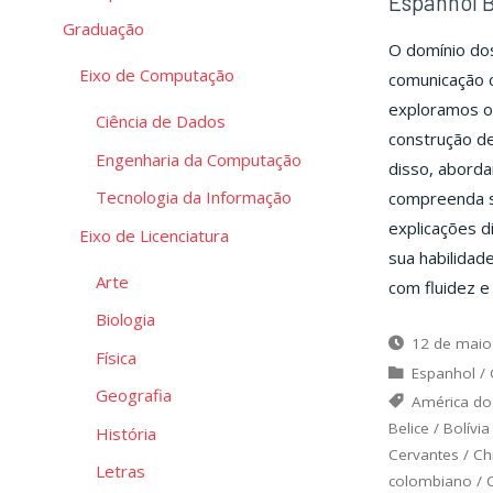
Espanhol B
Graduação
O domínio do
Eixo de Computação
comunicação c
exploramos o 
Ciência de Dados
construção de
Engenharia da Computação
disso, aborda
Tecnologia da Informação
compreenda s
explicações d
Eixo de Licenciatura
sua habilidad
Arte
com fluidez e
Biologia
12 de maio
Física
Espanhol
/
Geografia
América do
Belice
/
Bolívia
História
Cervantes
/
Ch
Letras
colombiano
/