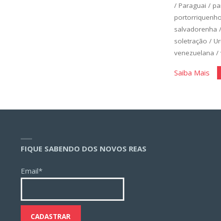
/
Paraguai
/
pa
portorriquenh
salvadorenha
soletração
/
Ur
venezuelana
/
"Es
Saiba Mais
Bás
Un
1"
FIQUE SABENDO DOS NOVOS REAS
Email*