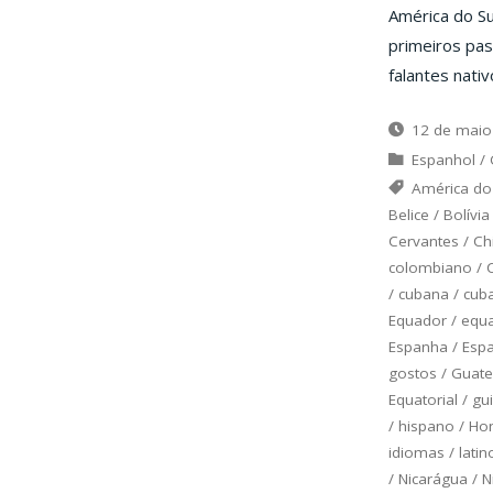
América do S
primeiros pas
falantes nativ
12 de maio
Espanhol
/
América do
Belice
/
Bolívia
Cervantes
/
Ch
colombiano
/
/
cubana
/
cub
Equador
/
equa
Espanha
/
Esp
gostos
/
Guat
Equatorial
/
gu
/
hispano
/
Ho
idiomas
/
latin
/
Nicarágua
/
N