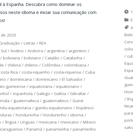
ul à Espanha. Descubra como dominar os
sos neste idioma e iniciar sua comunicação com
1
os!
E
A
Beli
 de 2025
Cerv
Graduação
/
Letras
/
REA
col
 Sul
/
Andino
/
Andorra
/
argentina
/
argentino
/
/
cu
/
boliviana
/
boliviano
/
Catalão
/
Catalunha
/
Equ
ile
/
chilena
/
chileno
/
Colômbia
/
colombiana
/
Esp
Costa Rica
/
costa-riquenho
/
costa-riquense
/
Cuba
Gua
ano
/
dominicana
/
dominicano
/
El Salvador
/
guin
to-guineense
/
equatoriana
/
equatoriano
/
Hon
anhol
/
espanhola
/
Galego
/
Galícia
/
Gibraltar
/
/
lín
emala
/
guatemalteca
/
guatemalteco
/
Guiné
Nica
inéu-equatoriana
/
guinéu-equatoriano
/
hispânico
para
nduras
/
hondurenha
/
Hondurenho
/
idioma
/
port
o
/
língua
/
Línguas
/
mexicana
/
mexicano
/
México
salv
icaraguense
/
Panamá
/
panamenha
/
panamenho