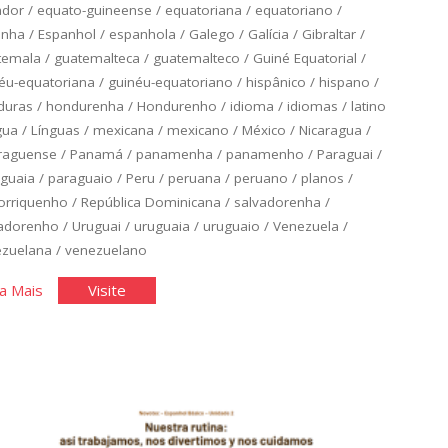
ador
/
equato-guineense
/
equatoriana
/
equatoriano
/
anha
/
Espanhol
/
espanhola
/
Galego
/
Galícia
/
Gibraltar
/
temala
/
guatemalteca
/
guatemalteco
/
Guiné Equatorial
/
éu-equatoriana
/
guinéu-equatoriano
/
hispânico
/
hispano
/
duras
/
hondurenha
/
Hondurenho
/
idioma
/
idiomas
/
latino
gua
/
Línguas
/
mexicana
/
mexicano
/
México
/
Nicaragua
/
raguense
/
Panamá
/
panamenha
/
panamenho
/
Paraguai
/
guaia
/
paraguaio
/
Peru
/
peruana
/
peruano
/
planos
/
orriquenho
/
República Dominicana
/
salvadorenha
/
vadorenho
/
Uruguai
/
uruguaia
/
uruguaio
/
Venezuela
/
ezuelana
/
venezuelano
"Espanhol
"Espanhol
a Mais
Visite
Básico:
Básico:
Unidade
Unidade
3"
3"