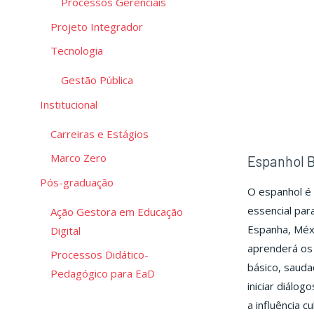
Processos Gerenciais
Projeto Integrador
Tecnologia
Gestão Pública
Institucional
Carreiras e Estágios
Marco Zero
Espanhol B
Pós-graduação
O espanhol é 
essencial par
Ação Gestora em Educação
Espanha, Méxi
Digital
aprenderá os 
Processos Didático-
básico, sauda
Pedagógico para EaD
iniciar diálog
a influência c