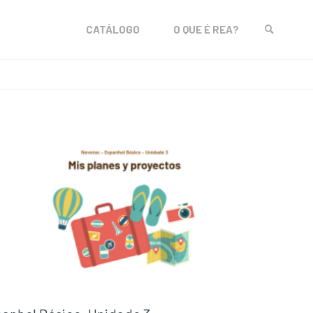
Skip
CATÁLOGO
O QUE É REA?
to
SEARCH
content