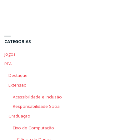
e
e
a
a
mídia"
mídia"
CATEGORIAS
Jogos
REA
Destaque
Extensão
Acessibilidade e Inclusão
Responsabilidade Social
Graduação
Eixo de Computação
Ciência de Dados