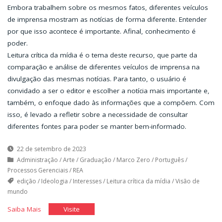
Embora trabalhem sobre os mesmos fatos, diferentes veículos
de imprensa mostram as notícias de forma diferente. Entender
por que isso acontece é importante. Afinal, conhecimento é
poder.
Leitura crítica da mídia é o tema deste recurso, que parte da
comparação e análise de diferentes veículos de imprensa na
divulgação das mesmas notícias. Para tanto, o usuário é
convidado a ser o editor e escolher a notícia mais importante e,
também, o enfoque dado às informações que a compõem. Com
isso, é levado a refletir sobre a necessidade de consultar
diferentes fontes para poder se manter bem-informado.
22 de setembro de 2023
Administração
/
Arte
/
Graduação
/
Marco Zero
/
Português
/
Processos Gerenciais
/
REA
edição
/
Ideologia
/
Interesses
/
Leitura crítica da mídia
/
Visão de
mundo
"O
"O
Saiba Mais
Visite
leão
leão