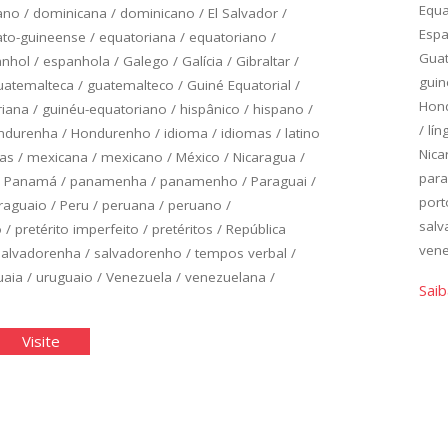
Equ
ano
/
dominicana
/
dominicano
/
El Salvador
/
Esp
to-guineense
/
equatoriana
/
equatoriano
/
Gua
anhol
/
espanhola
/
Galego
/
Galícia
/
Gibraltar
/
guin
uatemalteca
/
guatemalteco
/
Guiné Equatorial
/
Hon
riana
/
guinéu-equatoriano
/
hispânico
/
hispano
/
/
lín
ndurenha
/
Hondurenho
/
idioma
/
idiomas
/
latino
Nica
as
/
mexicana
/
mexicano
/
México
/
Nicaragua
/
para
/
Panamá
/
panamenha
/
panamenho
/
Paraguai
/
port
raguaio
/
Peru
/
peruana
/
peruano
/
sal
o
/
pretérito imperfeito
/
pretéritos
/
República
ven
salvadorenha
/
salvadorenho
/
tempos verbal
/
uaia
/
uruguaio
/
Venezuela
/
venezuelana
/
Saib
panhol
"Espanhol
Visite
ico:
Básico:
idade
Unidade
4"