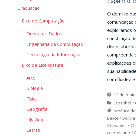
Espanhol B
Graduação
O domínio do
Eixo de Computação
comunicação c
exploramos o 
Ciência de Dados
construção de
Engenharia da Computação
disso, aborda
Tecnologia da Informação
compreenda s
explicações d
Eixo de Licenciatura
sua habilidad
Arte
com fluidez e
Biologia
12 de maio
Física
Espanhol
/
Geografia
América do
Belice
/
Bolívia
História
Cervantes
/
Ch
Letras
colombiano
/