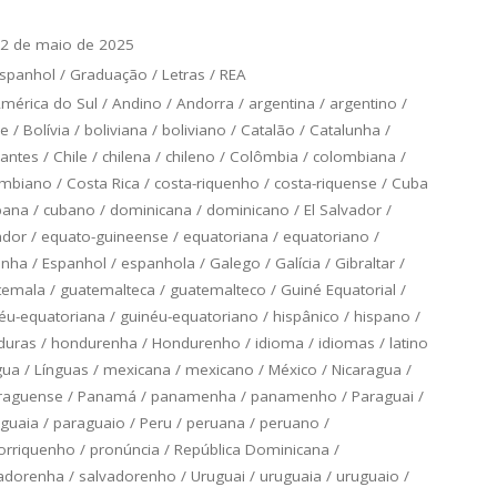
2 de maio de 2025
spanhol
/
Graduação
/
Letras
/
REA
mérica do Sul
/
Andino
/
Andorra
/
argentina
/
argentino
/
ce
/
Bolívia
/
boliviana
/
boliviano
/
Catalão
/
Catalunha
/
antes
/
Chile
/
chilena
/
chileno
/
Colômbia
/
colombiana
/
ombiano
/
Costa Rica
/
costa-riquenho
/
costa-riquense
/
Cuba
bana
/
cubano
/
dominicana
/
dominicano
/
El Salvador
/
ador
/
equato-guineense
/
equatoriana
/
equatoriano
/
anha
/
Espanhol
/
espanhola
/
Galego
/
Galícia
/
Gibraltar
/
temala
/
guatemalteca
/
guatemalteco
/
Guiné Equatorial
/
éu-equatoriana
/
guinéu-equatoriano
/
hispânico
/
hispano
/
duras
/
hondurenha
/
Hondurenho
/
idioma
/
idiomas
/
latino
gua
/
Línguas
/
mexicana
/
mexicano
/
México
/
Nicaragua
/
raguense
/
Panamá
/
panamenha
/
panamenho
/
Paraguai
/
guaia
/
paraguaio
/
Peru
/
peruana
/
peruano
/
orriquenho
/
pronúncia
/
República Dominicana
/
adorenha
/
salvadorenho
/
Uruguai
/
uruguaia
/
uruguaio
/