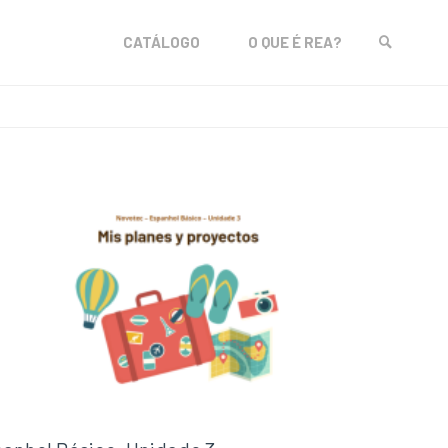
Skip
CATÁLOGO
O QUE É REA?
to
SEARCH
content