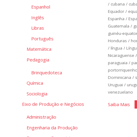
/
cubana
/
cub
Espanhol
Equador
/
equa
Inglês
Espanha
/
Esp
Guatemala
/
g
Libras
guinéu-equato
Português
Honduras
/
ho
/
língua
/
Língu
Matemática
Nicaraguense
Pedagogia
paraguaia
/
pa
portorriquenh
Brinquedoteca
Dominicana
/
Química
Uruguai
/
urug
venezuelano
Sociologia
"Es
Eixo de Produção e Negócios
Saiba Mais
Bás
Administração
Un
Engenharia da Produção
4"