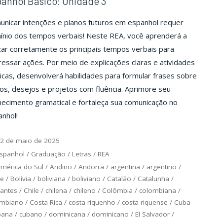
anhol Básico: Unidade 3
unicar intenções e planos futuros em espanhol requer
ínio dos tempos verbais! Neste REA, você aprenderá a
izar corretamente os principais tempos verbais para
essar ações. Por meio de explicações claras e atividades
icas, desenvolverá habilidades para formular frases sobre
os, desejos e projetos com fluência. Aprimore seu
ecimento gramatical e fortaleça sua comunicação no
nhol!
2 de maio de 2025
spanhol
/
Graduação
/
Letras
/
REA
mérica do Sul
/
Andino
/
Andorra
/
argentina
/
argentino
/
ce
/
Bolívia
/
boliviana
/
boliviano
/
Catalão
/
Catalunha
/
antes
/
Chile
/
chilena
/
chileno
/
Colômbia
/
colombiana
/
ombiano
/
Costa Rica
/
costa-riquenho
/
costa-riquense
/
Cuba
bana
/
cubano
/
dominicana
/
dominicano
/
El Salvador
/