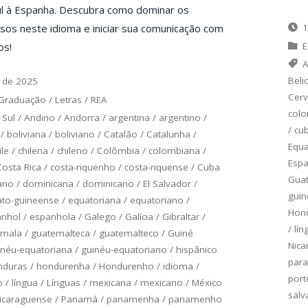
ul à Espanha. Descubra como dominar os
sos neste idioma e iniciar sua comunicação com
1
os!
E
A
Beli
 de 2025
Cerv
Graduação
/
Letras
/
REA
col
 Sul
/
Andino
/
Andorra
/
argentina
/
argentino
/
/
cu
/
boliviana
/
boliviano
/
Catalão
/
Catalunha
/
Equ
ile
/
chilena
/
chileno
/
Colômbia
/
colombiana
/
Esp
Costa Rica
/
costa-riquenho
/
costa-riquense
/
Cuba
Gua
ano
/
dominicana
/
dominicano
/
El Salvador
/
guin
to-guineense
/
equatoriana
/
equatoriano
/
Hon
anhol
/
espanhola
/
Galego
/
Galícia
/
Gibraltar
/
/
lín
emala
/
guatemalteca
/
guatemalteco
/
Guiné
Nica
inéu-equatoriana
/
guinéu-equatoriano
/
hispânico
para
nduras
/
hondurenha
/
Hondurenho
/
idioma
/
port
o
/
língua
/
Línguas
/
mexicana
/
mexicano
/
México
salv
icaraguense
/
Panamá
/
panamenha
/
panamenho