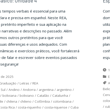
ásico: Unidade 4
Esp
s tempos verbais é essencial para uma
Com
lara e precisa em espanhol. Neste REA,
dom
pretérito imperfeito e sua aplicação na
util
 narrativas e descrições no passado. Além
expr
mos outros pretéritos para que você
prát
uas diferenças e usos adequados. Com
plan
inâmicas e exercícios práticos, você fortalecerá
conh
e de falar e escrever sobre eventos passados
espa
 segurança!
1
 de 2025
E
A
Graduação
/
Letras
/
REA
Beli
 Sul
/
Andino
/
Andorra
/
argentina
/
argentino
/
Cerv
/
boliviana
/
boliviano
/
Catalão
/
Catalunha
/
col
ile
/
chilena
/
chileno
/
Colômbia
/
colombiana
/
/
cu
Costa Rica
/
costa-riquenho
/
costa-riquense
/
Cuba