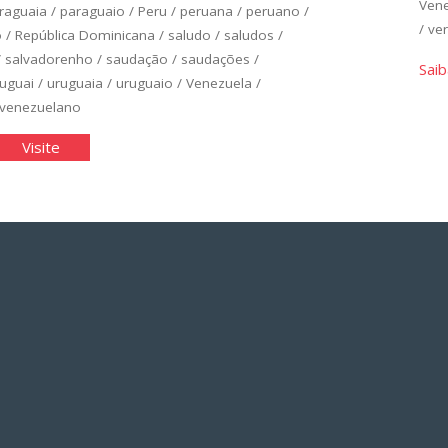
Ven
raguaia
/
paraguaio
/
Peru
/
peruana
/
peruano
/
/
ver
o
/
República Dominicana
/
saludo
/
saludos
/
/
salvadorenho
/
saudação
/
saudações
/
Saib
uguai
/
uruguaia
/
uruguaio
/
Venezuela
/
venezuelano
panhol
"Espanhol
Visite
ico:
Básico:
idade
Unidade
1"