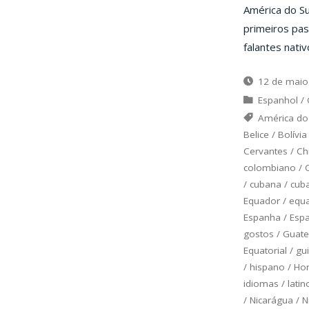
América do S
primeiros pas
falantes nativ
12 de maio
Espanhol
/
América do
Belice
/
Bolívia
Cervantes
/
Ch
colombiano
/
/
cubana
/
cub
Equador
/
equa
Espanha
/
Esp
gostos
/
Guat
Equatorial
/
gu
/
hispano
/
Ho
idiomas
/
latin
/
Nicarágua
/
N