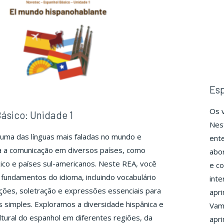
Esp
Os 
ásico: Unidade 1
Nest
uma das línguas mais faladas no mundo e
ente
a a comunicação em diversos países, como
abor
co e países sul-americanos. Neste REA, você
e co
fundamentos do idioma, incluindo vocabulário
inte
ções, soletração e expressões essenciais para
apri
os simples. Exploramos a diversidade hispânica e
Vam
ultural do espanhol em diferentes regiões, da
apri