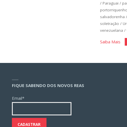
/
Paraguai
/
pa
portorriquenh
salvadorenha
soletração
/
Ur
venezuelana
/
"Es
Saiba Mais
Bás
Un
1"
FIQUE SABENDO DOS NOVOS REAS
Email*