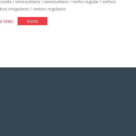
ezuela
/
venezuelana
/
venezuelano
/
verbo regular
/
verbos
bos irregulares
/
verbos regulares
"Espanhol
"Espanhol
a Mais
Visite
Básico:
Básico:
Unidade
Unidade
2"
2"