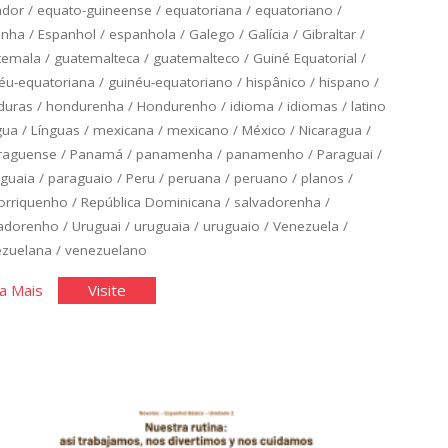
ador
/
equato-guineense
/
equatoriana
/
equatoriano
/
anha
/
Espanhol
/
espanhola
/
Galego
/
Galícia
/
Gibraltar
/
temala
/
guatemalteca
/
guatemalteco
/
Guiné Equatorial
/
éu-equatoriana
/
guinéu-equatoriano
/
hispânico
/
hispano
/
duras
/
hondurenha
/
Hondurenho
/
idioma
/
idiomas
/
latino
gua
/
Línguas
/
mexicana
/
mexicano
/
México
/
Nicaragua
/
raguense
/
Panamá
/
panamenha
/
panamenho
/
Paraguai
/
guaia
/
paraguaio
/
Peru
/
peruana
/
peruano
/
planos
/
orriquenho
/
República Dominicana
/
salvadorenha
/
vadorenho
/
Uruguai
/
uruguaia
/
uruguaio
/
Venezuela
/
ezuelana
/
venezuelano
"Espanhol
"Espanhol
a Mais
Visite
Básico:
Básico:
Unidade
Unidade
3"
3"