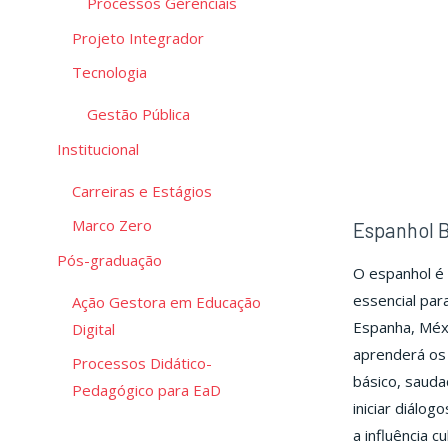
Processos Gerenciais
Projeto Integrador
Tecnologia
Gestão Pública
Institucional
Carreiras e Estágios
Marco Zero
Espanhol B
Pós-graduação
O espanhol é 
essencial par
Ação Gestora em Educação
Espanha, Méxi
Digital
aprenderá os 
Processos Didático-
básico, sauda
Pedagógico para EaD
iniciar diálog
a influência c