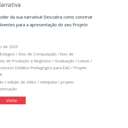
arrativa
der da sua narrativa! Descubra como construir
olventes para a apresentação do seu Projeto
o de 2025
 Estágios
/
Eixo de Computação
/
Eixo de
ixo de Produção e Negócios
/
Graduação
/
Letras
/
ocessos Didático-Pedagógico para EaD
/
Projeto
A
ão
/
edição de vídeo
/
netiqueta
/
projeto
teirização
der
"Poder
Visite
da
rativa"
Narrativa"