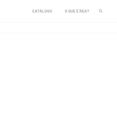
Skip
CATÁLOGO
O QUE É REA?
to
SEARCH
content