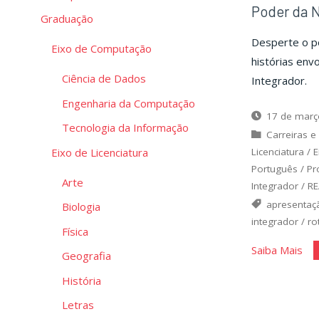
Poder da N
Graduação
Desperte o po
Eixo de Computação
histórias env
Ciência de Dados
Integrador.
Engenharia da Computação
17 de març
Tecnologia da Informação
Carreiras e
Eixo de Licenciatura
Licenciatura
/
E
Português
/
Pr
Arte
Integrador
/
RE
apresentaç
Biologia
integrador
/
ro
Física
"Po
Saiba Mais
Geografia
da
História
Nar
Letras