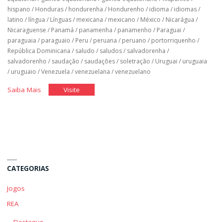
hispano
/
Honduras
/
hondurenha
/
Hondurenho
/
idioma
/
idiomas
/
latino
/
língua
/
Línguas
/
mexicana
/
mexicano
/
México
/
Nicarágua
/
Nicaraguense
/
Panamá
/
panamenha
/
panamenho
/
Paraguai
/
paraguaia
/
paraguaio
/
Peru
/
peruana
/
peruano
/
portorriquenho
/
República Dominicana
/
saludo
/
saludos
/
salvadorenha
/
salvadorenho
/
saudação
/
saudações
/
soletração
/
Uruguai
/
uruguaia
/
uruguaio
/
Venezuela
/
venezuelana
/
venezuelano
"Espanhol
"Espanhol
Saiba Mais
Visite
Básico:
Básico:
Unidade
Unidade
1"
1"
CATEGORIAS
Jogos
REA