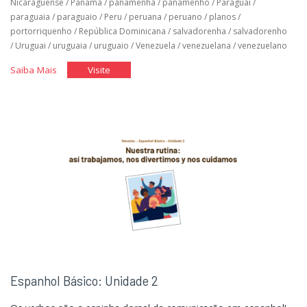
Nicaraguense
/
Panamá
/
panamenha
/
panamenho
/
Paraguai
/
paraguaia
/
paraguaio
/
Peru
/
peruana
/
peruano
/
planos
/
portorriquenho
/
República Dominicana
/
salvadorenha
/
salvadorenho
/
Uruguai
/
uruguaia
/
uruguaio
/
Venezuela
/
venezuelana
/
venezuelano
"Espanhol
"Espanhol
Saiba Mais
Visite
Básico:
Básico:
Unidade
Unidade
3"
3"
Espanhol Básico: Unidade 2