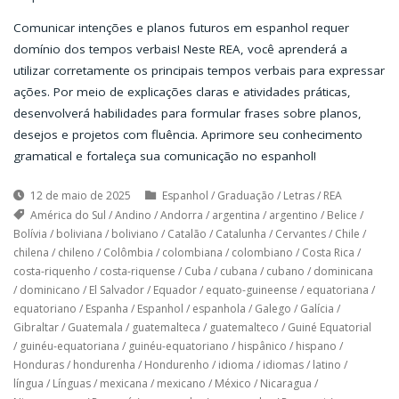
Comunicar intenções e planos futuros em espanhol requer
domínio dos tempos verbais! Neste REA, você aprenderá a
utilizar corretamente os principais tempos verbais para expressar
ações. Por meio de explicações claras e atividades práticas,
desenvolverá habilidades para formular frases sobre planos,
desejos e projetos com fluência. Aprimore seu conhecimento
gramatical e fortaleça sua comunicação no espanhol!
12 de maio de 2025
Espanhol
/
Graduação
/
Letras
/
REA
América do Sul
/
Andino
/
Andorra
/
argentina
/
argentino
/
Belice
/
Bolívia
/
boliviana
/
boliviano
/
Catalão
/
Catalunha
/
Cervantes
/
Chile
/
chilena
/
chileno
/
Colômbia
/
colombiana
/
colombiano
/
Costa Rica
/
costa-riquenho
/
costa-riquense
/
Cuba
/
cubana
/
cubano
/
dominicana
/
dominicano
/
El Salvador
/
Equador
/
equato-guineense
/
equatoriana
/
equatoriano
/
Espanha
/
Espanhol
/
espanhola
/
Galego
/
Galícia
/
Gibraltar
/
Guatemala
/
guatemalteca
/
guatemalteco
/
Guiné Equatorial
/
guinéu-equatoriana
/
guinéu-equatoriano
/
hispânico
/
hispano
/
Honduras
/
hondurenha
/
Hondurenho
/
idioma
/
idiomas
/
latino
/
língua
/
Línguas
/
mexicana
/
mexicano
/
México
/
Nicaragua
/