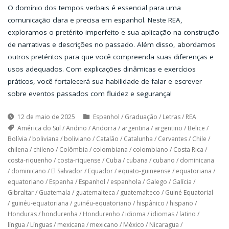
O domínio dos tempos verbais é essencial para uma
comunicação clara e precisa em espanhol. Neste REA,
exploramos o pretérito imperfeito e sua aplicação na construção
de narrativas e descrições no passado. Além disso, abordamos
outros pretéritos para que você compreenda suas diferenças e
usos adequados. Com explicações dinâmicas e exercícios
práticos, você fortalecerá sua habilidade de falar e escrever
sobre eventos passados com fluidez e segurança!
12 de maio de 2025
Espanhol
/
Graduação
/
Letras
/
REA
América do Sul
/
Andino
/
Andorra
/
argentina
/
argentino
/
Belice
/
Bolívia
/
boliviana
/
boliviano
/
Catalão
/
Catalunha
/
Cervantes
/
Chile
/
chilena
/
chileno
/
Colômbia
/
colombiana
/
colombiano
/
Costa Rica
/
costa-riquenho
/
costa-riquense
/
Cuba
/
cubana
/
cubano
/
dominicana
/
dominicano
/
El Salvador
/
Equador
/
equato-guineense
/
equatoriana
/
equatoriano
/
Espanha
/
Espanhol
/
espanhola
/
Galego
/
Galícia
/
Gibraltar
/
Guatemala
/
guatemalteca
/
guatemalteco
/
Guiné Equatorial
/
guinéu-equatoriana
/
guinéu-equatoriano
/
hispânico
/
hispano
/
Honduras
/
hondurenha
/
Hondurenho
/
idioma
/
idiomas
/
latino
/
língua
/
Línguas
/
mexicana
/
mexicano
/
México
/
Nicaragua
/