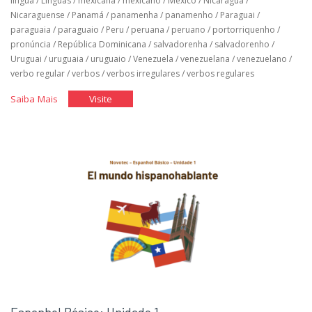
língua
/
Línguas
/
mexicana
/
mexicano
/
México
/
Nicaragua
/
Nicaraguense
/
Panamá
/
panamenha
/
panamenho
/
Paraguai
/
paraguaia
/
paraguaio
/
Peru
/
peruana
/
peruano
/
portorriquenho
/
pronúncia
/
República Dominicana
/
salvadorenha
/
salvadorenho
/
Uruguai
/
uruguaia
/
uruguaio
/
Venezuela
/
venezuelana
/
venezuelano
/
verbo regular
/
verbos
/
verbos irregulares
/
verbos regulares
"Espanhol
"Espanhol
Saiba Mais
Visite
Básico:
Básico:
Unidade
Unidade
2"
2"