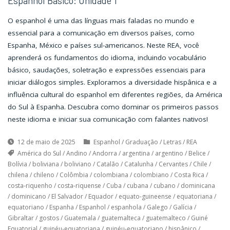
Espanhol Básico: Unidade 1
O espanhol é uma das línguas mais faladas no mundo e
essencial para a comunicação em diversos países, como
Espanha, México e países sul-americanos. Neste REA, você
aprenderá os fundamentos do idioma, incluindo vocabulário
básico, saudações, soletração e expressões essenciais para
iniciar diálogos simples. Exploramos a diversidade hispânica e a
influência cultural do espanhol em diferentes regiões, da América
do Sul à Espanha. Descubra como dominar os primeiros passos
neste idioma e iniciar sua comunicação com falantes nativos!
12 de maio de 2025
Espanhol
/
Graduação
/
Letras
/
REA
América do Sul
/
Andino
/
Andorra
/
argentina
/
argentino
/
Belice
/
Bolívia
/
boliviana
/
boliviano
/
Catalão
/
Catalunha
/
Cervantes
/
Chile
/
chilena
/
chileno
/
Colômbia
/
colombiana
/
colombiano
/
Costa Rica
/
costa-riquenho
/
costa-riquense
/
Cuba
/
cubana
/
cubano
/
dominicana
/
dominicano
/
El Salvador
/
Equador
/
equato-guineense
/
equatoriana
/
equatoriano
/
Espanha
/
Espanhol
/
espanhola
/
Galego
/
Galícia
/
Gibraltar
/
gostos
/
Guatemala
/
guatemalteca
/
guatemalteco
/
Guiné
Equatorial
/
guinéu-equatoriana
/
guinéu-equatoriano
/
hispânico
/