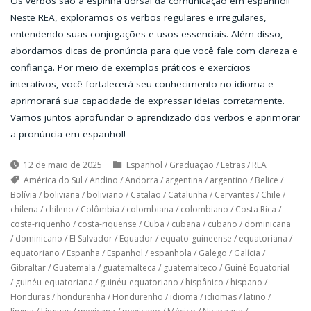
Os verbos são a espinha dorsal da comunicação em espanhol!
Neste REA, exploramos os verbos regulares e irregulares,
entendendo suas conjugações e usos essenciais. Além disso,
abordamos dicas de pronúncia para que você fale com clareza e
confiança. Por meio de exemplos práticos e exercícios
interativos, você fortalecerá seu conhecimento no idioma e
aprimorará sua capacidade de expressar ideias corretamente.
Vamos juntos aprofundar o aprendizado dos verbos e aprimorar
a pronúncia em espanhol!
12 de maio de 2025
Espanhol
/
Graduação
/
Letras
/
REA
América do Sul
/
Andino
/
Andorra
/
argentina
/
argentino
/
Belice
/
Bolívia
/
boliviana
/
boliviano
/
Catalão
/
Catalunha
/
Cervantes
/
Chile
/
chilena
/
chileno
/
Colômbia
/
colombiana
/
colombiano
/
Costa Rica
/
costa-riquenho
/
costa-riquense
/
Cuba
/
cubana
/
cubano
/
dominicana
/
dominicano
/
El Salvador
/
Equador
/
equato-guineense
/
equatoriana
/
equatoriano
/
Espanha
/
Espanhol
/
espanhola
/
Galego
/
Galícia
/
Gibraltar
/
Guatemala
/
guatemalteca
/
guatemalteco
/
Guiné Equatorial
/
guinéu-equatoriana
/
guinéu-equatoriano
/
hispânico
/
hispano
/
Honduras
/
hondurenha
/
Hondurenho
/
idioma
/
idiomas
/
latino
/