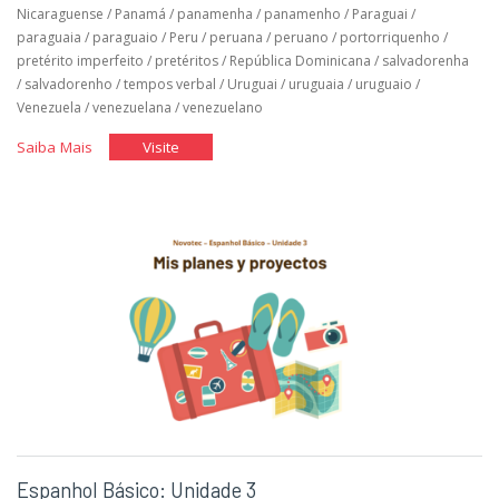
Nicaraguense
/
Panamá
/
panamenha
/
panamenho
/
Paraguai
/
paraguaia
/
paraguaio
/
Peru
/
peruana
/
peruano
/
portorriquenho
/
pretérito imperfeito
/
pretéritos
/
República Dominicana
/
salvadorenha
/
salvadorenho
/
tempos verbal
/
Uruguai
/
uruguaia
/
uruguaio
/
Venezuela
/
venezuelana
/
venezuelano
"Espanhol
"Espanhol
Saiba Mais
Visite
Básico:
Básico:
Unidade
Unidade
4"
4"
Espanhol Básico: Unidade 3