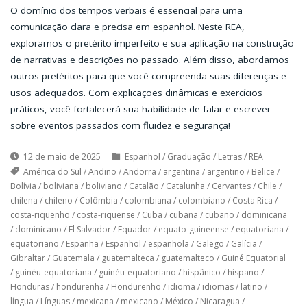
O domínio dos tempos verbais é essencial para uma
comunicação clara e precisa em espanhol. Neste REA,
exploramos o pretérito imperfeito e sua aplicação na construção
de narrativas e descrições no passado. Além disso, abordamos
outros pretéritos para que você compreenda suas diferenças e
usos adequados. Com explicações dinâmicas e exercícios
práticos, você fortalecerá sua habilidade de falar e escrever
sobre eventos passados com fluidez e segurança!
12 de maio de 2025
Espanhol
/
Graduação
/
Letras
/
REA
América do Sul
/
Andino
/
Andorra
/
argentina
/
argentino
/
Belice
/
Bolívia
/
boliviana
/
boliviano
/
Catalão
/
Catalunha
/
Cervantes
/
Chile
/
chilena
/
chileno
/
Colômbia
/
colombiana
/
colombiano
/
Costa Rica
/
costa-riquenho
/
costa-riquense
/
Cuba
/
cubana
/
cubano
/
dominicana
/
dominicano
/
El Salvador
/
Equador
/
equato-guineense
/
equatoriana
/
equatoriano
/
Espanha
/
Espanhol
/
espanhola
/
Galego
/
Galícia
/
Gibraltar
/
Guatemala
/
guatemalteca
/
guatemalteco
/
Guiné Equatorial
/
guinéu-equatoriana
/
guinéu-equatoriano
/
hispânico
/
hispano
/
Honduras
/
hondurenha
/
Hondurenho
/
idioma
/
idiomas
/
latino
/
língua
/
Línguas
/
mexicana
/
mexicano
/
México
/
Nicaragua
/