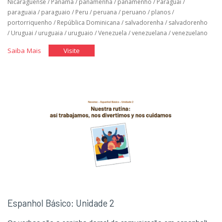
Nicaraguense
/
Panamá
/
panamenha
/
panamenho
/
Paraguai
/
paraguaia
/
paraguaio
/
Peru
/
peruana
/
peruano
/
planos
/
portorriquenho
/
República Dominicana
/
salvadorenha
/
salvadorenho
/
Uruguai
/
uruguaia
/
uruguaio
/
Venezuela
/
venezuelana
/
venezuelano
"Espanhol
"Espanhol
Saiba Mais
Visite
Básico:
Básico:
Unidade
Unidade
3"
3"
Espanhol Básico: Unidade 2