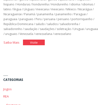
hispano
/
Honduras
/
hondurenha
/
Hondurenho
/
idioma
/
idiomas
/
latino
/
língua
/
Línguas
/
mexicana
/
mexicano
/
México
/
Nicarágua
/
Nicaraguense
/
Panamá
/
panamenha
/
panamenho
/
Paraguai
/
paraguaia
/
paraguaio
/
Peru
/
peruana
/
peruano
/
portorriquenho
/
República Dominicana
/
saludo
/
saludos
/
salvadorenha
/
salvadorenho
/
saudação
/
saudações
/
soletração
/
Uruguai
/
uruguaia
/
uruguaio
/
Venezuela
/
venezuelana
/
venezuelano
"Espanhol
"Espanhol
Saiba Mais
Visite
Básico:
Básico:
Unidade
Unidade
1"
1"
CATEGORIAS
Jogos
REA