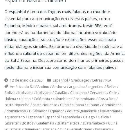
Espanhol Básico: Unidade 1
O espanhol é uma das línguas mais faladas no mundo e
essencial para a comunicação em diversos países, como
Espanha, México e países sul-americanos. Neste REA, você
aprenderá os fundamentos do idioma, incluindo vocabulário
básico, saudações, soletração e expressões essenciais para
iniciar diálogos simples. Exploramos a diversidade hispânica e a
influência cultural do espanhol em diferentes regiões, da América
do Sul à Espanha. Descubra como dominar os primeiros passos
neste idioma e iniciar sua comunicação com falantes nativos!
12 de maio de 2025
Espanhol
/
Graduação
/
Letras
/
REA
América do Sul
/
Andino
/
Andorra
/
argentina
/
argentino
/
Belice
/
Bolívia
/
boliviana
/
boliviano
/
Catalão
/
Catalunha
/
Cervantes
/
Chile
/
chilena
/
chileno
/
Colômbia
/
colombiana
/
colombiano
/
Costa Rica
/
costa-riquenho
/
costa-riquense
/
Cuba
/
cubana
/
cubano
/
dominicana
/
dominicano
/
El Salvador
/
Equador
/
equato-guineense
/
equatoriana
/
equatoriano
/
Espanha
/
Espanhol
/
espanhola
/
Galego
/
Galícia
/
Gibraltar
/
gostos
/
Guatemala
/
guatemalteca
/
guatemalteco
/
Guiné
Equatorial
/
guinéu-equatoriana
/
guinéu-equatoriano
/
hispânico
/