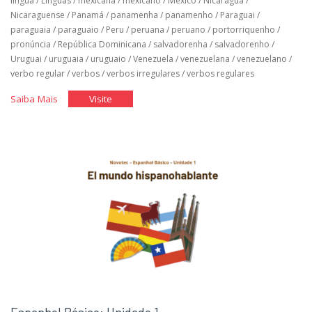
língua
/
Línguas
/
mexicana
/
mexicano
/
México
/
Nicaragua
/
Nicaraguense
/
Panamá
/
panamenha
/
panamenho
/
Paraguai
/
paraguaia
/
paraguaio
/
Peru
/
peruana
/
peruano
/
portorriquenho
/
pronúncia
/
República Dominicana
/
salvadorenha
/
salvadorenho
/
Uruguai
/
uruguaia
/
uruguaio
/
Venezuela
/
venezuelana
/
venezuelano
/
verbo regular
/
verbos
/
verbos irregulares
/
verbos regulares
"Espanhol
"Espanhol
Saiba Mais
Visite
Básico:
Básico:
Unidade
Unidade
2"
2"