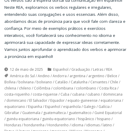
Os verbos são a espinha dorsal da comunicação em espanhol!
Neste REA, exploramos os verbos regulares e irregulares,
entendendo suas conjugações e usos essenciais. Além disso,
abordamos dicas de pronúncia para que você fale com clareza e
confiança. Por meio de exemplos práticos e exercícios
interativos, você fortalecerá seu conhecimento no idioma e
aprimorará sua capacidade de expressar ideias corretamente.
Vamos juntos aprofundar o aprendizado dos verbos e aprimorar
a pronúncia em espanhol!
12 de maio de 2025
Espanhol
/
Graduação
/
Letras
/
REA
América do Sul
/
Andino
/
Andorra
/
argentina
/
argentino
/
Belice
/
Bolívia
/
boliviana
/
boliviano
/
Catalão
/
Catalunha
/
Cervantes
/
Chile
/
chilena
/
chileno
/
Colômbia
/
colombiana
/
colombiano
/
Costa Rica
/
costa-riquenho
/
costa-riquense
/
Cuba
/
cubana
/
cubano
/
dominicana
/
dominicano
/
El Salvador
/
Equador
/
equato-guineense
/
equatoriana
/
equatoriano
/
Espanha
/
Espanhol
/
espanhola
/
Galego
/
Galícia
/
Gibraltar
/
Guatemala
/
guatemalteca
/
guatemalteco
/
Guiné Equatorial
/
guinéu-equatoriana
/
guinéu-equatoriano
/
hispânico
/
hispano
/
Honduras
/
hondurenha
/
Hondurenho
/
idioma
/
idiomas
/
latino
/