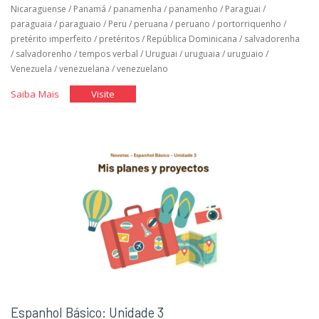
Nicaraguense
/
Panamá
/
panamenha
/
panamenho
/
Paraguai
/
paraguaia
/
paraguaio
/
Peru
/
peruana
/
peruano
/
portorriquenho
/
pretérito imperfeito
/
pretéritos
/
República Dominicana
/
salvadorenha
/
salvadorenho
/
tempos verbal
/
Uruguai
/
uruguaia
/
uruguaio
/
Venezuela
/
venezuelana
/
venezuelano
"Espanhol
"Espanhol
Saiba Mais
Visite
Básico:
Básico:
Unidade
Unidade
4"
4"
Espanhol Básico: Unidade 3