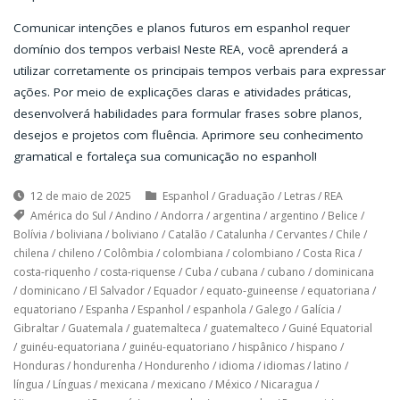
Comunicar intenções e planos futuros em espanhol requer
domínio dos tempos verbais! Neste REA, você aprenderá a
utilizar corretamente os principais tempos verbais para expressar
ações. Por meio de explicações claras e atividades práticas,
desenvolverá habilidades para formular frases sobre planos,
desejos e projetos com fluência. Aprimore seu conhecimento
gramatical e fortaleça sua comunicação no espanhol!
12 de maio de 2025
Espanhol
/
Graduação
/
Letras
/
REA
América do Sul
/
Andino
/
Andorra
/
argentina
/
argentino
/
Belice
/
Bolívia
/
boliviana
/
boliviano
/
Catalão
/
Catalunha
/
Cervantes
/
Chile
/
chilena
/
chileno
/
Colômbia
/
colombiana
/
colombiano
/
Costa Rica
/
costa-riquenho
/
costa-riquense
/
Cuba
/
cubana
/
cubano
/
dominicana
/
dominicano
/
El Salvador
/
Equador
/
equato-guineense
/
equatoriana
/
equatoriano
/
Espanha
/
Espanhol
/
espanhola
/
Galego
/
Galícia
/
Gibraltar
/
Guatemala
/
guatemalteca
/
guatemalteco
/
Guiné Equatorial
/
guinéu-equatoriana
/
guinéu-equatoriano
/
hispânico
/
hispano
/
Honduras
/
hondurenha
/
Hondurenho
/
idioma
/
idiomas
/
latino
/
língua
/
Línguas
/
mexicana
/
mexicano
/
México
/
Nicaragua
/