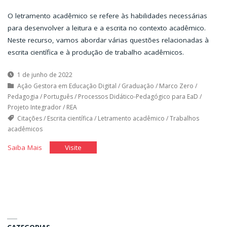
O letramento acadêmico se refere às habilidades necessárias
para desenvolver a leitura e a escrita no contexto acadêmico.
Neste recurso, vamos abordar várias questões relacionadas à
escrita científica e à produção de trabalho acadêmicos.
1 de junho de 2022
Ação Gestora em Educação Digital
/
Graduação
/
Marco Zero
/
Pedagogia
/
Português
/
Processos Didático-Pedagógico para EaD
/
Projeto Integrador
/
REA
Citações
/
Escrita científica
/
Letramento acadêmico
/
Trabalhos
acadêmicos
"Letramento
"Letramento
Saiba Mais
Visite
acadêmico"
acadêmico"