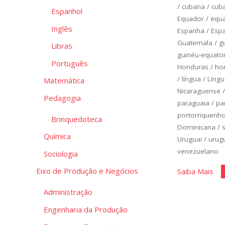
/
cubana
/
cub
Espanhol
Equador
/
equa
Inglês
Espanha
/
Esp
Guatemala
/
g
Libras
guinéu-equato
Português
Honduras
/
ho
/
língua
/
Língu
Matemática
Nicaraguense
Pedagogia
paraguaia
/
pa
portorriquenh
Brinquedoteca
Dominicana
/
Química
Uruguai
/
urug
venezuelano
Sociologia
"Es
Eixo de Produção e Negócios
Saiba Mais
Bás
Administração
Un
Engenharia da Produção
4"