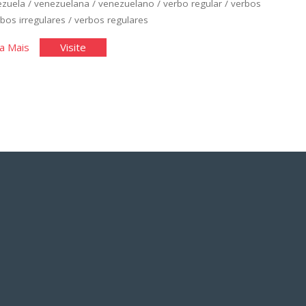
ezuela
/
venezuelana
/
venezuelano
/
verbo regular
/
verbos
bos irregulares
/
verbos regulares
"Espanhol
"Espanhol
a Mais
Visite
Básico:
Básico:
Unidade
Unidade
2"
2"