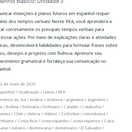
anhol Básico: Unidade 3
unicar intenções e planos futuros em espanhol requer
ínio dos tempos verbais! Neste REA, você aprenderá a
izar corretamente os principais tempos verbais para
essar ações. Por meio de explicações claras e atividades
icas, desenvolverá habilidades para formular frases sobre
os, desejos e projetos com fluência. Aprimore seu
ecimento gramatical e fortaleça sua comunicação no
nhol!
2 de maio de 2025
spanhol
/
Graduação
/
Letras
/
REA
mérica do Sul
/
Andino
/
Andorra
/
argentina
/
argentino
/
ce
/
Bolívia
/
boliviana
/
boliviano
/
Catalão
/
Catalunha
/
antes
/
Chile
/
chilena
/
chileno
/
Colômbia
/
colombiana
/
ombiano
/
Costa Rica
/
costa-riquenho
/
costa-riquense
/
Cuba
bana
/
cubano
/
dominicana
/
dominicano
/
El Salvador
/