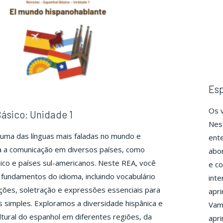
Esp
Os 
ásico: Unidade 1
Nest
uma das línguas mais faladas no mundo e
ente
a a comunicação em diversos países, como
abor
co e países sul-americanos. Neste REA, você
e co
fundamentos do idioma, incluindo vocabulário
inte
ções, soletração e expressões essenciais para
apri
os simples. Exploramos a diversidade hispânica e
Vam
ultural do espanhol em diferentes regiões, da
apri