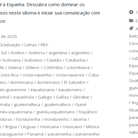
ul à Espanha. Descubra como dominar os
sos neste idioma e iniciar sua comunicação com
1
os!
E
A
Beli
 de 2025
Cerv
Graduação
/
Letras
/
REA
col
 Sul
/
Andino
/
Andorra
/
argentina
/
argentino
/
/
cu
/
boliviana
/
boliviano
/
Catalão
/
Catalunha
/
Equ
ile
/
chilena
/
chileno
/
Colômbia
/
colombiana
/
Esp
Costa Rica
/
costa-riquenho
/
costa-riquense
/
Cuba
Gua
ano
/
dominicana
/
dominicano
/
El Salvador
/
guin
to-guineense
/
equatoriana
/
equatoriano
/
Hon
anhol
/
espanhola
/
Galego
/
Galícia
/
Gibraltar
/
/
lín
emala
/
guatemalteca
/
guatemalteco
/
Guiné
Nica
inéu-equatoriana
/
guinéu-equatoriano
/
hispânico
para
nduras
/
hondurenha
/
Hondurenho
/
idioma
/
port
o
/
língua
/
Línguas
/
mexicana
/
mexicano
/
México
salv
icaraguense
/
Panamá
/
panamenha
/
panamenho