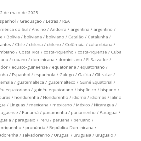
2 de maio de 2025
spanhol
/
Graduação
/
Letras
/
REA
mérica do Sul
/
Andino
/
Andorra
/
argentina
/
argentino
/
ce
/
Bolívia
/
boliviana
/
boliviano
/
Catalão
/
Catalunha
/
antes
/
Chile
/
chilena
/
chileno
/
Colômbia
/
colombiana
/
ombiano
/
Costa Rica
/
costa-riquenho
/
costa-riquense
/
Cuba
bana
/
cubano
/
dominicana
/
dominicano
/
El Salvador
/
ador
/
equato-guineense
/
equatoriana
/
equatoriano
/
anha
/
Espanhol
/
espanhola
/
Galego
/
Galícia
/
Gibraltar
/
temala
/
guatemalteca
/
guatemalteco
/
Guiné Equatorial
/
éu-equatoriana
/
guinéu-equatoriano
/
hispânico
/
hispano
/
duras
/
hondurenha
/
Hondurenho
/
idioma
/
idiomas
/
latino
gua
/
Línguas
/
mexicana
/
mexicano
/
México
/
Nicaragua
/
raguense
/
Panamá
/
panamenha
/
panamenho
/
Paraguai
/
guaia
/
paraguaio
/
Peru
/
peruana
/
peruano
/
orriquenho
/
pronúncia
/
República Dominicana
/
adorenha
/
salvadorenho
/
Uruguai
/
uruguaia
/
uruguaio
/