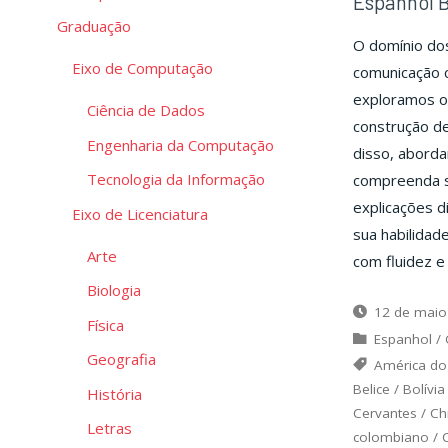
Espanhol B
Graduação
O domínio do
Eixo de Computação
comunicação c
exploramos o 
Ciência de Dados
construção de
Engenharia da Computação
disso, aborda
Tecnologia da Informação
compreenda s
explicações d
Eixo de Licenciatura
sua habilidad
Arte
com fluidez e
Biologia
12 de maio
Física
Espanhol
/
Geografia
América do
Belice
/
Bolívia
História
Cervantes
/
Ch
Letras
colombiano
/