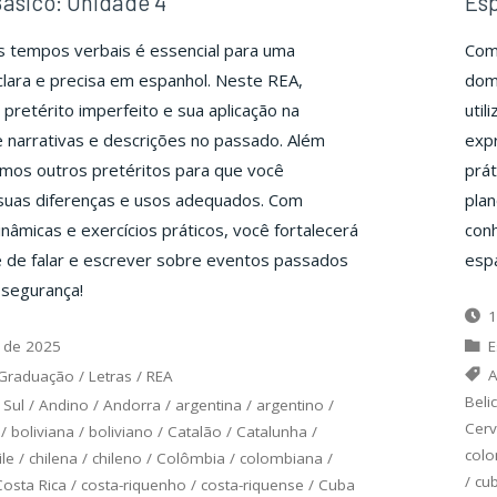
ásico: Unidade 4
Esp
s tempos verbais é essencial para uma
Com
lara e precisa em espanhol. Neste REA,
dom
pretérito imperfeito e sua aplicação na
util
 narrativas e descrições no passado. Além
expr
mos outros pretéritos para que você
prát
uas diferenças e usos adequados. Com
plan
inâmicas e exercícios práticos, você fortalecerá
conh
e de falar e escrever sobre eventos passados
espa
 segurança!
1
 de 2025
E
A
Graduação
/
Letras
/
REA
Beli
 Sul
/
Andino
/
Andorra
/
argentina
/
argentino
/
Cerv
/
boliviana
/
boliviano
/
Catalão
/
Catalunha
/
col
ile
/
chilena
/
chileno
/
Colômbia
/
colombiana
/
/
cu
Costa Rica
/
costa-riquenho
/
costa-riquense
/
Cuba