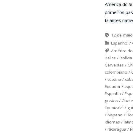
América do S
primeiros pas
falantes nativ
12 de maio
Espanhol
/
América do
Belice
/
Bolívia
Cervantes
/
Ch
colombiano
/
/
cubana
/
cub
Equador
/
equa
Espanha
/
Esp
gostos
/
Guat
Equatorial
/
gu
/
hispano
/
Ho
idiomas
/
latin
/
Nicarágua
/
N