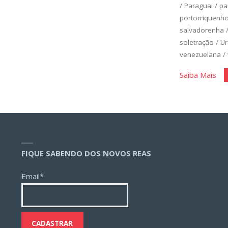
/
Paraguai
/
pa
portorriquenh
salvadorenha
soletração
/
Ur
venezuelana
/
"Es
Saiba Mais
Bás
Un
1"
FIQUE SABENDO DOS NOVOS REAS
Email*