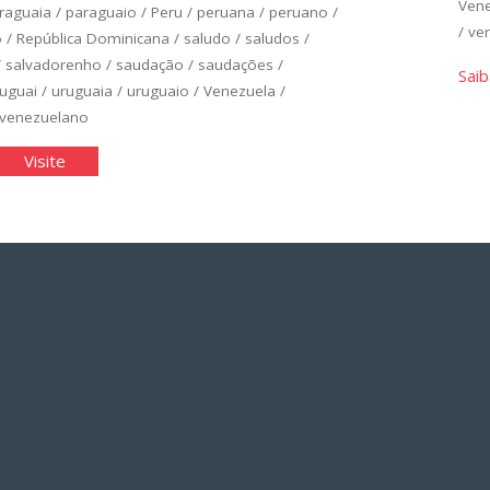
Ven
raguaia
/
paraguaio
/
Peru
/
peruana
/
peruano
/
/
ver
o
/
República Dominicana
/
saludo
/
saludos
/
/
salvadorenho
/
saudação
/
saudações
/
Saib
uguai
/
uruguaia
/
uruguaio
/
Venezuela
/
venezuelano
panhol
"Espanhol
Visite
ico:
Básico:
idade
Unidade
1"