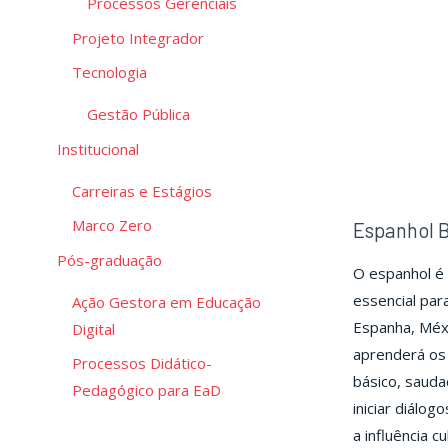
Processos Gerenciais
Projeto Integrador
Tecnologia
Gestão Pública
Institucional
Carreiras e Estágios
Marco Zero
Espanhol B
Pós-graduação
O espanhol é 
essencial par
Ação Gestora em Educação
Espanha, Méxi
Digital
aprenderá os 
Processos Didático-
básico, sauda
Pedagógico para EaD
iniciar diálog
a influência c