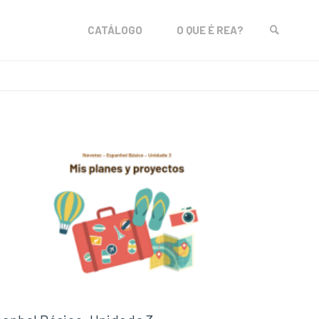
Skip
CATÁLOGO
O QUE É REA?
to
SEARCH
content