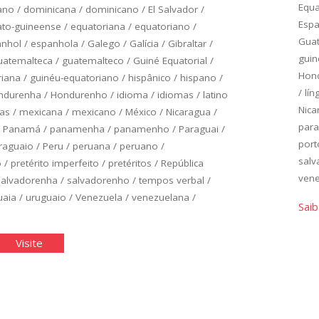
Equ
ano
/
dominicana
/
dominicano
/
El Salvador
/
Esp
to-guineense
/
equatoriana
/
equatoriano
/
Gua
anhol
/
espanhola
/
Galego
/
Galícia
/
Gibraltar
/
guin
uatemalteca
/
guatemalteco
/
Guiné Equatorial
/
Hon
riana
/
guinéu-equatoriano
/
hispânico
/
hispano
/
/
lín
ndurenha
/
Hondurenho
/
idioma
/
idiomas
/
latino
Nica
as
/
mexicana
/
mexicano
/
México
/
Nicaragua
/
para
/
Panamá
/
panamenha
/
panamenho
/
Paraguai
/
port
raguaio
/
Peru
/
peruana
/
peruano
/
sal
o
/
pretérito imperfeito
/
pretéritos
/
República
ven
salvadorenha
/
salvadorenho
/
tempos verbal
/
uaia
/
uruguaio
/
Venezuela
/
venezuelana
/
Saib
panhol
"Espanhol
Visite
ico:
Básico:
idade
Unidade
4"