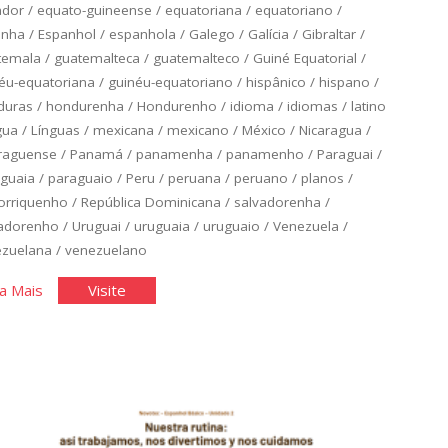
ador
/
equato-guineense
/
equatoriana
/
equatoriano
/
anha
/
Espanhol
/
espanhola
/
Galego
/
Galícia
/
Gibraltar
/
temala
/
guatemalteca
/
guatemalteco
/
Guiné Equatorial
/
éu-equatoriana
/
guinéu-equatoriano
/
hispânico
/
hispano
/
duras
/
hondurenha
/
Hondurenho
/
idioma
/
idiomas
/
latino
gua
/
Línguas
/
mexicana
/
mexicano
/
México
/
Nicaragua
/
raguense
/
Panamá
/
panamenha
/
panamenho
/
Paraguai
/
guaia
/
paraguaio
/
Peru
/
peruana
/
peruano
/
planos
/
orriquenho
/
República Dominicana
/
salvadorenha
/
vadorenho
/
Uruguai
/
uruguaia
/
uruguaio
/
Venezuela
/
ezuelana
/
venezuelano
"Espanhol
"Espanhol
a Mais
Visite
Básico:
Básico:
Unidade
Unidade
3"
3"