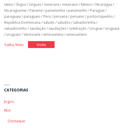
latino
/
língua
/
Línguas
/
mexicana
/
mexicano
/
México
/
Nicarágua
/
Nicaraguense
/
Panamá
/
panamenha
/
panamenho
/
Paraguai
/
paraguaia
/
paraguaio
/
Peru
/
peruana
/
peruano
/
portorriquenho
/
República Dominicana
/
saludo
/
saludos
/
salvadorenha
/
salvadorenho
/
saudação
/
saudações
/
soletração
/
Uruguai
/
uruguaia
/
uruguaio
/
Venezuela
/
venezuelana
/
venezuelano
"Espanhol
"Espanhol
Saiba Mais
Visite
Básico:
Básico:
Unidade
Unidade
1"
1"
CATEGORIAS
Jogos
REA
Destaque