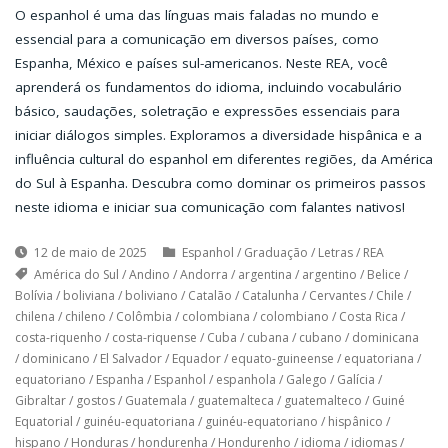
O espanhol é uma das línguas mais faladas no mundo e
essencial para a comunicação em diversos países, como
Espanha, México e países sul-americanos. Neste REA, você
aprenderá os fundamentos do idioma, incluindo vocabulário
básico, saudações, soletração e expressões essenciais para
iniciar diálogos simples. Exploramos a diversidade hispânica e a
influência cultural do espanhol em diferentes regiões, da América
do Sul à Espanha. Descubra como dominar os primeiros passos
neste idioma e iniciar sua comunicação com falantes nativos!
12 de maio de 2025
Espanhol
/
Graduação
/
Letras
/
REA
América do Sul
/
Andino
/
Andorra
/
argentina
/
argentino
/
Belice
/
Bolívia
/
boliviana
/
boliviano
/
Catalão
/
Catalunha
/
Cervantes
/
Chile
/
chilena
/
chileno
/
Colômbia
/
colombiana
/
colombiano
/
Costa Rica
/
costa-riquenho
/
costa-riquense
/
Cuba
/
cubana
/
cubano
/
dominicana
/
dominicano
/
El Salvador
/
Equador
/
equato-guineense
/
equatoriana
/
equatoriano
/
Espanha
/
Espanhol
/
espanhola
/
Galego
/
Galícia
/
Gibraltar
/
gostos
/
Guatemala
/
guatemalteca
/
guatemalteco
/
Guiné
Equatorial
/
guinéu-equatoriana
/
guinéu-equatoriano
/
hispânico
/
hispano
/
Honduras
/
hondurenha
/
Hondurenho
/
idioma
/
idiomas
/