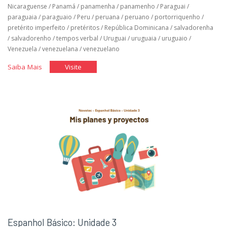
Nicaraguense
/
Panamá
/
panamenha
/
panamenho
/
Paraguai
/
paraguaia
/
paraguaio
/
Peru
/
peruana
/
peruano
/
portorriquenho
/
pretérito imperfeito
/
pretéritos
/
República Dominicana
/
salvadorenha
/
salvadorenho
/
tempos verbal
/
Uruguai
/
uruguaia
/
uruguaio
/
Venezuela
/
venezuelana
/
venezuelano
"Espanhol
"Espanhol
Saiba Mais
Visite
Básico:
Básico:
Unidade
Unidade
4"
4"
Espanhol Básico: Unidade 3