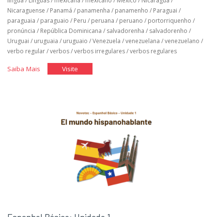
língua
/
Línguas
/
mexicana
/
mexicano
/
México
/
Nicaragua
/
Nicaraguense
/
Panamá
/
panamenha
/
panamenho
/
Paraguai
/
paraguaia
/
paraguaio
/
Peru
/
peruana
/
peruano
/
portorriquenho
/
pronúncia
/
República Dominicana
/
salvadorenha
/
salvadorenho
/
Uruguai
/
uruguaia
/
uruguaio
/
Venezuela
/
venezuelana
/
venezuelano
/
verbo regular
/
verbos
/
verbos irregulares
/
verbos regulares
"Espanhol
"Espanhol
Saiba Mais
Visite
Básico:
Básico:
Unidade
Unidade
2"
2"