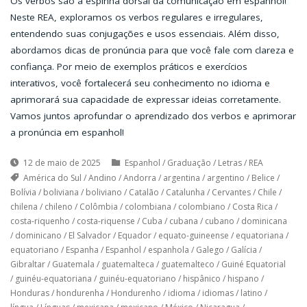
Os verbos são a espinha dorsal da comunicação em espanhol!
Neste REA, exploramos os verbos regulares e irregulares,
entendendo suas conjugações e usos essenciais. Além disso,
abordamos dicas de pronúncia para que você fale com clareza e
confiança. Por meio de exemplos práticos e exercícios
interativos, você fortalecerá seu conhecimento no idioma e
aprimorará sua capacidade de expressar ideias corretamente.
Vamos juntos aprofundar o aprendizado dos verbos e aprimorar
a pronúncia em espanhol!
12 de maio de 2025
Espanhol
/
Graduação
/
Letras
/
REA
América do Sul
/
Andino
/
Andorra
/
argentina
/
argentino
/
Belice
/
Bolívia
/
boliviana
/
boliviano
/
Catalão
/
Catalunha
/
Cervantes
/
Chile
/
chilena
/
chileno
/
Colômbia
/
colombiana
/
colombiano
/
Costa Rica
/
costa-riquenho
/
costa-riquense
/
Cuba
/
cubana
/
cubano
/
dominicana
/
dominicano
/
El Salvador
/
Equador
/
equato-guineense
/
equatoriana
/
equatoriano
/
Espanha
/
Espanhol
/
espanhola
/
Galego
/
Galícia
/
Gibraltar
/
Guatemala
/
guatemalteca
/
guatemalteco
/
Guiné Equatorial
/
guinéu-equatoriana
/
guinéu-equatoriano
/
hispânico
/
hispano
/
Honduras
/
hondurenha
/
Hondurenho
/
idioma
/
idiomas
/
latino
/