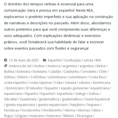
O domínio dos tempos verbais é essencial para uma
comunicação clara e precisa em espanhol. Neste REA,
exploramos o pretérito imperfeito e sua aplicação na construção
de narrativas e descrições no passado. Além disso, abordamos
outros pretéritos para que você compreenda suas diferenças e
usos adequados. Com explicações dinâmicas e exercícios
práticos, você fortalecerá sua habilidade de falar e escrever
sobre eventos passados com fluidez e segurança!
12 de maio de 2025
Espanhol
/
Graduação
/
Letras
/
REA
América do Sul
/
Andino
/
Andorra
/
argentina
/
argentino
/
Belice
/
Bolívia
/
boliviana
/
boliviano
/
Catalão
/
Catalunha
/
Cervantes
/
Chile
/
chilena
/
chileno
/
Colômbia
/
colombiana
/
colombiano
/
Costa Rica
/
costa-riquenho
/
costa-riquense
/
Cuba
/
cubana
/
cubano
/
dominicana
/
dominicano
/
El Salvador
/
Equador
/
equato-guineense
/
equatoriana
/
equatoriano
/
Espanha
/
Espanhol
/
espanhola
/
Galego
/
Galícia
/
Gibraltar
/
Guatemala
/
guatemalteca
/
guatemalteco
/
Guiné Equatorial
/
guinéu-equatoriana
/
guinéu-equatoriano
/
hispânico
/
hispano
/
Honduras
/
hondurenha
/
Hondurenho
/
idioma
/
idiomas
/
latino
/
língua
/
Línguas
/
mexicana
/
mexicano
/
México
/
Nicaragua
/