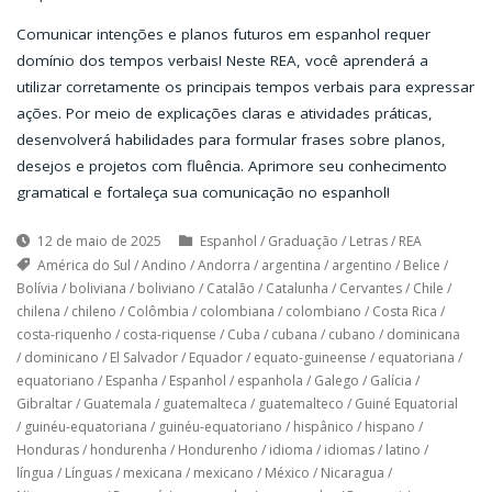
Comunicar intenções e planos futuros em espanhol requer
domínio dos tempos verbais! Neste REA, você aprenderá a
utilizar corretamente os principais tempos verbais para expressar
ações. Por meio de explicações claras e atividades práticas,
desenvolverá habilidades para formular frases sobre planos,
desejos e projetos com fluência. Aprimore seu conhecimento
gramatical e fortaleça sua comunicação no espanhol!
12 de maio de 2025
Espanhol
/
Graduação
/
Letras
/
REA
América do Sul
/
Andino
/
Andorra
/
argentina
/
argentino
/
Belice
/
Bolívia
/
boliviana
/
boliviano
/
Catalão
/
Catalunha
/
Cervantes
/
Chile
/
chilena
/
chileno
/
Colômbia
/
colombiana
/
colombiano
/
Costa Rica
/
costa-riquenho
/
costa-riquense
/
Cuba
/
cubana
/
cubano
/
dominicana
/
dominicano
/
El Salvador
/
Equador
/
equato-guineense
/
equatoriana
/
equatoriano
/
Espanha
/
Espanhol
/
espanhola
/
Galego
/
Galícia
/
Gibraltar
/
Guatemala
/
guatemalteca
/
guatemalteco
/
Guiné Equatorial
/
guinéu-equatoriana
/
guinéu-equatoriano
/
hispânico
/
hispano
/
Honduras
/
hondurenha
/
Hondurenho
/
idioma
/
idiomas
/
latino
/
língua
/
Línguas
/
mexicana
/
mexicano
/
México
/
Nicaragua
/