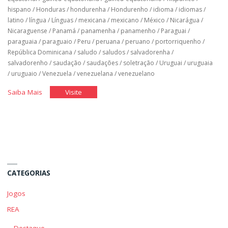
hispano
/
Honduras
/
hondurenha
/
Hondurenho
/
idioma
/
idiomas
/
latino
/
língua
/
Línguas
/
mexicana
/
mexicano
/
México
/
Nicarágua
/
Nicaraguense
/
Panamá
/
panamenha
/
panamenho
/
Paraguai
/
paraguaia
/
paraguaio
/
Peru
/
peruana
/
peruano
/
portorriquenho
/
República Dominicana
/
saludo
/
saludos
/
salvadorenha
/
salvadorenho
/
saudação
/
saudações
/
soletração
/
Uruguai
/
uruguaia
/
uruguaio
/
Venezuela
/
venezuelana
/
venezuelano
"Espanhol
"Espanhol
Saiba Mais
Visite
Básico:
Básico:
Unidade
Unidade
1"
1"
CATEGORIAS
Jogos
REA