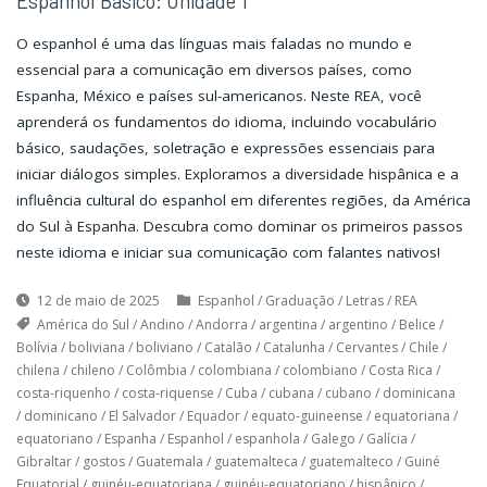
Espanhol Básico: Unidade 1
O espanhol é uma das línguas mais faladas no mundo e
essencial para a comunicação em diversos países, como
Espanha, México e países sul-americanos. Neste REA, você
aprenderá os fundamentos do idioma, incluindo vocabulário
básico, saudações, soletração e expressões essenciais para
iniciar diálogos simples. Exploramos a diversidade hispânica e a
influência cultural do espanhol em diferentes regiões, da América
do Sul à Espanha. Descubra como dominar os primeiros passos
neste idioma e iniciar sua comunicação com falantes nativos!
12 de maio de 2025
Espanhol
/
Graduação
/
Letras
/
REA
América do Sul
/
Andino
/
Andorra
/
argentina
/
argentino
/
Belice
/
Bolívia
/
boliviana
/
boliviano
/
Catalão
/
Catalunha
/
Cervantes
/
Chile
/
chilena
/
chileno
/
Colômbia
/
colombiana
/
colombiano
/
Costa Rica
/
costa-riquenho
/
costa-riquense
/
Cuba
/
cubana
/
cubano
/
dominicana
/
dominicano
/
El Salvador
/
Equador
/
equato-guineense
/
equatoriana
/
equatoriano
/
Espanha
/
Espanhol
/
espanhola
/
Galego
/
Galícia
/
Gibraltar
/
gostos
/
Guatemala
/
guatemalteca
/
guatemalteco
/
Guiné
Equatorial
/
guinéu-equatoriana
/
guinéu-equatoriano
/
hispânico
/