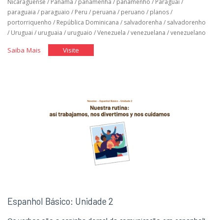
Nicaraguense
/
Panamá
/
panamenha
/
panamenho
/
Paraguai
/
paraguaia
/
paraguaio
/
Peru
/
peruana
/
peruano
/
planos
/
portorriquenho
/
República Dominicana
/
salvadorenha
/
salvadorenho
/
Uruguai
/
uruguaia
/
uruguaio
/
Venezuela
/
venezuelana
/
venezuelano
"Espanhol
"Espanhol
Saiba Mais
Visite
Básico:
Básico:
Unidade
Unidade
3"
3"
Espanhol Básico: Unidade 2