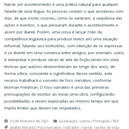
Narrar um acontecimento é uma prática natural para qualquer
falante de uma língua. As pessoas contam o que aconteceu com
elas, de que modo ocorreu, como se sentiram, a sequência das
ações e eventos, o que pensaram durante o acontecimento e
assim por diante. Porém, uma coisa é lançar mão da
competência linguística para produzir textos em uma situação
informal, falando aos borbotões, com intenção de se expressar
e se divertir em uma conversa entre amigos, por exemplo; outra,
é interpretar e produzir obras de arte de ficção tendo em vista
técnicas que autores desenvolveram ao longo dos anos, de
forma crítica, consciente e significativa. Nesse sentido, este
recurso trabalhará o conceito de foco narrativo, conforme
Norman Friedman. O foco narrativo é uma das primeiras
preocupações do escritor ao iniciar uma obra, configurando
possibilidades a serem exploradas ao mesmo tempo em que
impõe limites que devem ser respeitados.
24 de fevereiro de 2021
Graduação
/
Letras
/
Português
/
REA
análise literária
/
Foco narrativo
/
narrador
/
narrar
/
ponto de vista