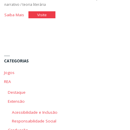
narrativo
/
teoria literária
"Foco
"Foco
Saiba Mais
Visite
Narrativo"
Narrativo"
CATEGORIAS
Jogos
REA
Destaque
Extensão
Acessibilidade e Inclusão
Responsabilidade Social