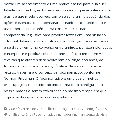
Narrar um acontecimento é uma prática natural para qualquer
falante de uma língua. As pessoas contam o que aconteceu com
elas, de que modo ocorreu, como se sentiram, a sequência das
ações e eventos, o que pensaram durante o acontecimento e
assim por diante. Porém, uma coisa é lançar mão da
competência linguística para produzir textos em uma situação
informal, falando aos borbotões, com intenção de se expressar
e se divertir em uma conversa entre amigos, por exemplo; outra,
é interpretar e produzir obras de arte de ficção tendo em vista
técnicas que autores desenvolveram ao longo dos anos, de
forma crítica, consciente e significativa. Nesse sentido, este
recurso trabalhará o conceito de foco narrativo, conforme
Norman Friedman. O foco narrativo é uma das primeiras
preocupações do escritor ao iniciar uma obra, configurando
possibilidades a serem exploradas ao mesmo tempo em que
impõe limites que devem ser respeitados.
24 de fevereiro de 2021
Graduação
/
Letras
/
Português
/
REA
análise literária
/
Foco narrativo
/
narrador
/
narrar
/
ponto de vista