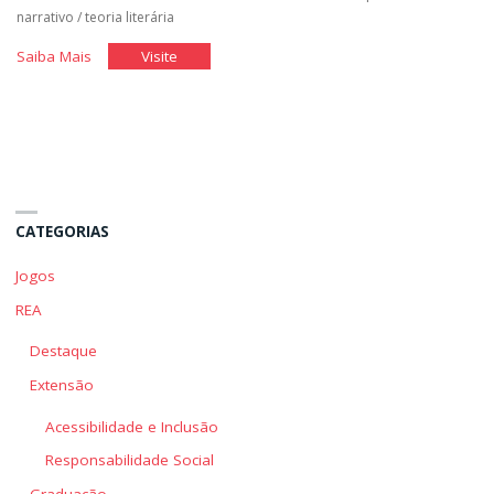
narrativo
/
teoria literária
"Foco
"Foco
Saiba Mais
Visite
Narrativo"
Narrativo"
CATEGORIAS
Jogos
REA
Destaque
Extensão
Acessibilidade e Inclusão
Responsabilidade Social