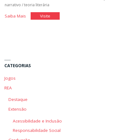
narrativo
/
teoria literária
"Foco
"Foco
Saiba Mais
Visite
Narrativo"
Narrativo"
CATEGORIAS
Jogos
REA
Destaque
Extensão
Acessibilidade e Inclusão
Responsabilidade Social