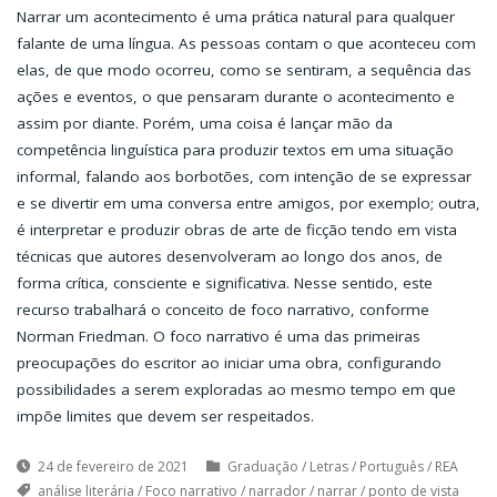
Narrar um acontecimento é uma prática natural para qualquer
falante de uma língua. As pessoas contam o que aconteceu com
elas, de que modo ocorreu, como se sentiram, a sequência das
ações e eventos, o que pensaram durante o acontecimento e
assim por diante. Porém, uma coisa é lançar mão da
competência linguística para produzir textos em uma situação
informal, falando aos borbotões, com intenção de se expressar
e se divertir em uma conversa entre amigos, por exemplo; outra,
é interpretar e produzir obras de arte de ficção tendo em vista
técnicas que autores desenvolveram ao longo dos anos, de
forma crítica, consciente e significativa. Nesse sentido, este
recurso trabalhará o conceito de foco narrativo, conforme
Norman Friedman. O foco narrativo é uma das primeiras
preocupações do escritor ao iniciar uma obra, configurando
possibilidades a serem exploradas ao mesmo tempo em que
impõe limites que devem ser respeitados.
24 de fevereiro de 2021
Graduação
/
Letras
/
Português
/
REA
análise literária
/
Foco narrativo
/
narrador
/
narrar
/
ponto de vista