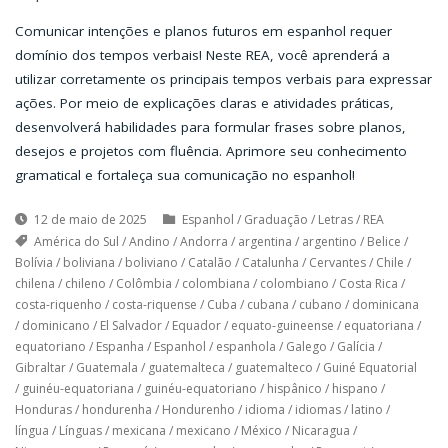
Comunicar intenções e planos futuros em espanhol requer
domínio dos tempos verbais! Neste REA, você aprenderá a
utilizar corretamente os principais tempos verbais para expressar
ações. Por meio de explicações claras e atividades práticas,
desenvolverá habilidades para formular frases sobre planos,
desejos e projetos com fluência. Aprimore seu conhecimento
gramatical e fortaleça sua comunicação no espanhol!
12 de maio de 2025
Espanhol
/
Graduação
/
Letras
/
REA
América do Sul
/
Andino
/
Andorra
/
argentina
/
argentino
/
Belice
/
Bolívia
/
boliviana
/
boliviano
/
Catalão
/
Catalunha
/
Cervantes
/
Chile
/
chilena
/
chileno
/
Colômbia
/
colombiana
/
colombiano
/
Costa Rica
/
costa-riquenho
/
costa-riquense
/
Cuba
/
cubana
/
cubano
/
dominicana
/
dominicano
/
El Salvador
/
Equador
/
equato-guineense
/
equatoriana
/
equatoriano
/
Espanha
/
Espanhol
/
espanhola
/
Galego
/
Galícia
/
Gibraltar
/
Guatemala
/
guatemalteca
/
guatemalteco
/
Guiné Equatorial
/
guinéu-equatoriana
/
guinéu-equatoriano
/
hispânico
/
hispano
/
Honduras
/
hondurenha
/
Hondurenho
/
idioma
/
idiomas
/
latino
/
língua
/
Línguas
/
mexicana
/
mexicano
/
México
/
Nicaragua
/