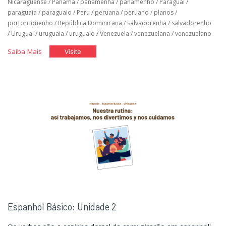
Nicaraguense
/
Panamá
/
panamenha
/
panamenho
/
Paraguai
/
paraguaia
/
paraguaio
/
Peru
/
peruana
/
peruano
/
planos
/
portorriquenho
/
República Dominicana
/
salvadorenha
/
salvadorenho
/
Uruguai
/
uruguaia
/
uruguaio
/
Venezuela
/
venezuelana
/
venezuelano
"Espanhol
"Espanhol
Saiba Mais
Visite
Básico:
Básico:
Unidade
Unidade
3"
3"
Espanhol Básico: Unidade 2