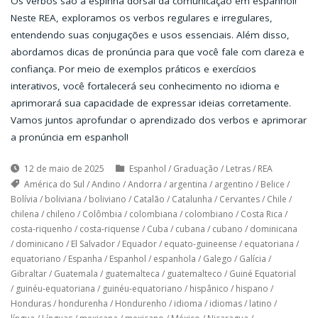
Os verbos são a espinha dorsal da comunicação em espanhol!
Neste REA, exploramos os verbos regulares e irregulares,
entendendo suas conjugações e usos essenciais. Além disso,
abordamos dicas de pronúncia para que você fale com clareza e
confiança. Por meio de exemplos práticos e exercícios
interativos, você fortalecerá seu conhecimento no idioma e
aprimorará sua capacidade de expressar ideias corretamente.
Vamos juntos aprofundar o aprendizado dos verbos e aprimorar
a pronúncia em espanhol!
12 de maio de 2025
Espanhol
/
Graduação
/
Letras
/
REA
América do Sul
/
Andino
/
Andorra
/
argentina
/
argentino
/
Belice
/
Bolívia
/
boliviana
/
boliviano
/
Catalão
/
Catalunha
/
Cervantes
/
Chile
/
chilena
/
chileno
/
Colômbia
/
colombiana
/
colombiano
/
Costa Rica
/
costa-riquenho
/
costa-riquense
/
Cuba
/
cubana
/
cubano
/
dominicana
/
dominicano
/
El Salvador
/
Equador
/
equato-guineense
/
equatoriana
/
equatoriano
/
Espanha
/
Espanhol
/
espanhola
/
Galego
/
Galícia
/
Gibraltar
/
Guatemala
/
guatemalteca
/
guatemalteco
/
Guiné Equatorial
/
guinéu-equatoriana
/
guinéu-equatoriano
/
hispânico
/
hispano
/
Honduras
/
hondurenha
/
Hondurenho
/
idioma
/
idiomas
/
latino
/