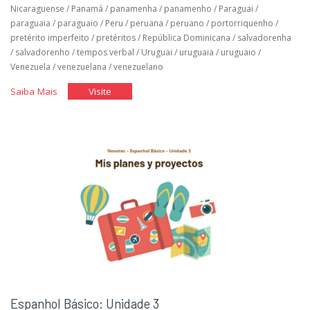
Nicaraguense
/
Panamá
/
panamenha
/
panamenho
/
Paraguai
/
paraguaia
/
paraguaio
/
Peru
/
peruana
/
peruano
/
portorriquenho
/
pretérito imperfeito
/
pretéritos
/
República Dominicana
/
salvadorenha
/
salvadorenho
/
tempos verbal
/
Uruguai
/
uruguaia
/
uruguaio
/
Venezuela
/
venezuelana
/
venezuelano
"Espanhol
"Espanhol
Saiba Mais
Visite
Básico:
Básico:
Unidade
Unidade
4"
4"
Espanhol Básico: Unidade 3