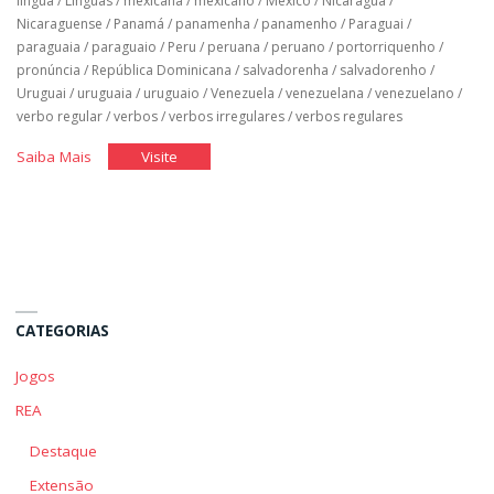
língua
/
Línguas
/
mexicana
/
mexicano
/
México
/
Nicaragua
/
Nicaraguense
/
Panamá
/
panamenha
/
panamenho
/
Paraguai
/
paraguaia
/
paraguaio
/
Peru
/
peruana
/
peruano
/
portorriquenho
/
pronúncia
/
República Dominicana
/
salvadorenha
/
salvadorenho
/
Uruguai
/
uruguaia
/
uruguaio
/
Venezuela
/
venezuelana
/
venezuelano
/
verbo regular
/
verbos
/
verbos irregulares
/
verbos regulares
"Espanhol
"Espanhol
Saiba Mais
Visite
Básico:
Básico:
Unidade
Unidade
2"
2"
CATEGORIAS
Jogos
REA
Destaque
Extensão