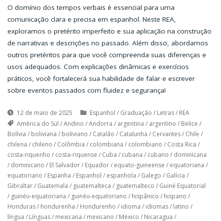
O domínio dos tempos verbais é essencial para uma
comunicação clara e precisa em espanhol. Neste REA,
exploramos o pretérito imperfeito e sua aplicação na construção
de narrativas e descrições no passado. Além disso, abordamos
outros pretéritos para que você compreenda suas diferenças e
usos adequados. Com explicações dinâmicas e exercícios
práticos, você fortalecerá sua habilidade de falar e escrever
sobre eventos passados com fluidez e segurança!
12 de maio de 2025
Espanhol
/
Graduação
/
Letras
/
REA
América do Sul
/
Andino
/
Andorra
/
argentina
/
argentino
/
Belice
/
Bolívia
/
boliviana
/
boliviano
/
Catalão
/
Catalunha
/
Cervantes
/
Chile
/
chilena
/
chileno
/
Colômbia
/
colombiana
/
colombiano
/
Costa Rica
/
costa-riquenho
/
costa-riquense
/
Cuba
/
cubana
/
cubano
/
dominicana
/
dominicano
/
El Salvador
/
Equador
/
equato-guineense
/
equatoriana
/
equatoriano
/
Espanha
/
Espanhol
/
espanhola
/
Galego
/
Galícia
/
Gibraltar
/
Guatemala
/
guatemalteca
/
guatemalteco
/
Guiné Equatorial
/
guinéu-equatoriana
/
guinéu-equatoriano
/
hispânico
/
hispano
/
Honduras
/
hondurenha
/
Hondurenho
/
idioma
/
idiomas
/
latino
/
língua
/
Línguas
/
mexicana
/
mexicano
/
México
/
Nicaragua
/