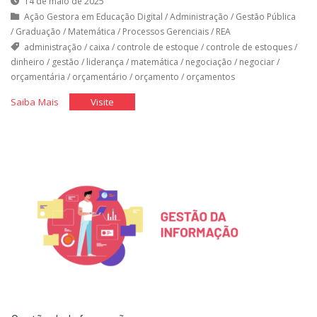
14 de maio de 2025
Ação Gestora em Educação Digital
/
Administração
/
Gestão Pública
/
Graduação
/
Matemática
/
Processos Gerenciais
/
REA
administração
/
caixa
/
controle de estoque
/
controle de estoques
/
dinheiro
/
gestão
/
liderança
/
matemática
/
negociação
/
negociar
/
orçamentária
/
orçamentário
/
orçamento
/
orçamentos
"Gestão
"Gestão
Saiba Mais
Visite
Orçamentária"
Orçamentária"