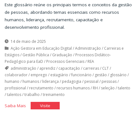
Este glossário reúne os principais termos e conceitos da gestão
de pessoas, abordando temas essenciais como recursos
humanos, liderança, recrutamento, capacitação e
desenvolvimento profissional.
14 de maio de 2025
Ação Gestora em Educação Digital
/
Administração
/
Carreiras e
Estágios
/
Gestão Pública
/
Graduação
/
Processos Didático-
Pedagógico para EaD
/
Processos Gerenciais
/
REA
administração
/
aprendiz
/
capacitação
/
carreiras
/
CLT
/
colaborador
/
emprego
/
estagiário
/
funcionário
/
gestão
/
glossário
/
humano
/
humanos
/
liderança
/
pedagogia
/
pessoal
/
pessoas
/
profissional
/
recrutamento
/
recursos humanos
/
RH
/
seleção
/
talento
/
talentos
/
trabalho
/
treinamento
"Glossário
"Glossário
Saiba Mais
Visite
de
de
Gestão
Gestão
de
de
Pessoas"
Pessoas"