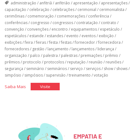
administração
/
anfitriã
/
anfitrião
/
apresentação
/
apresentações
/
capacitação
/
celebração
/
celebrações
/
cerimonial
/
cerimonialista
/
cerimônias
/
comemoração
/
comemorações
/
conferência
/
conferências
/
congresso
/
congressos
/
contratação
/
contrato
/
convenção
/
convenções
/
encontro
/
equipamentos
/
espetáculo
/
espetáculos
/
estande
/
estandes
/
evento
/
eventos
/
exibição
/
exibições
/
feira
/
feiras
/
festa
/
festas
/
fornecedor
/
fornecedora
/
fornecedores
/
gestão
/
lançamento
/
lançamentos
/
liderança
/
organização
/
palco
/
palestra
/
palestras
/
premiações
/
prêmio
/
prêmios
/
protocolo
/
protocolos
/
reputação
/
reunião
/
reuniões
/
segurança
/
seminário
/
seminários
/
serviço
/
serviços
/
show
/
shows
/
simpósio
/
simpósios
/
supervisão
/
treinamento
/
votação
"Equipamentos,
"Equipamentos,
Saiba Mais
Visite
Fornecedores
Fornecedores
e
e
a
a
Segurança
Segurança
nos
nos
Eventos"
Eventos"