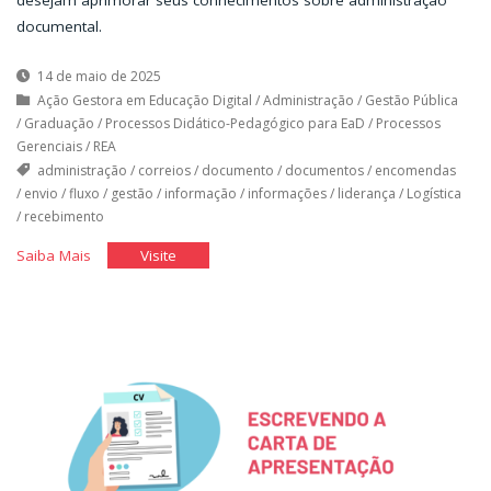
desejam aprimorar seus conhecimentos sobre administração
documental.
14 de maio de 2025
Ação Gestora em Educação Digital
/
Administração
/
Gestão Pública
/
Graduação
/
Processos Didático-Pedagógico para EaD
/
Processos
Gerenciais
/
REA
administração
/
correios
/
documento
/
documentos
/
encomendas
/
envio
/
fluxo
/
gestão
/
informação
/
informações
/
liderança
/
Logística
/
recebimento
"Fluxo
"Fluxo
Saiba Mais
Visite
e
e
Logística
Logística
de
de
Documentos"
Documentos"