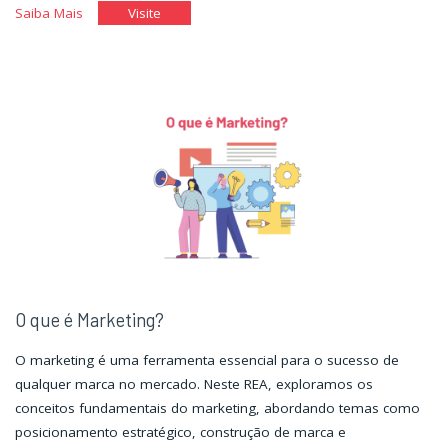
"Gerenciamento
"Gerenciamento
Saiba Mais
Visite
Estratégico
Estratégico
de
de
Rotinas
Rotinas
e
e
Serviços"
Serviços"
O que é Marketing?
O marketing é uma ferramenta essencial para o sucesso de
qualquer marca no mercado. Neste REA, exploramos os
conceitos fundamentais do marketing, abordando temas como
posicionamento estratégico, construção de marca e