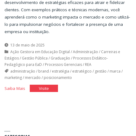
desenvolvimento de estratégias eficazes para atrair e fidelizar
clientes. Com exemplos práticos e técnicas modernas, você
aprenderá como o marketing impacta o mercado e como utilizá-
lo para impulsionar negócios e fortalecer a presença de uma
empresa ou instituição.
13 de maio de 2025
Ação Gestora em Educação Digital
/
Administração
/
Carreiras e
Estágios
/
Gestão Pública
/
Graduação
/
Processos Didático-
Pedagógico para EaD
/
Processos Gerenciais
/
REA
administração
/
brand
/
estratégia
/
estratégico
/
gestão
/
marca
/
marketing
/
mercado
/
posicionamento
"O
"O
Saiba Mais
Visite
que
que
é
é
Marketing?"
Marketing?"