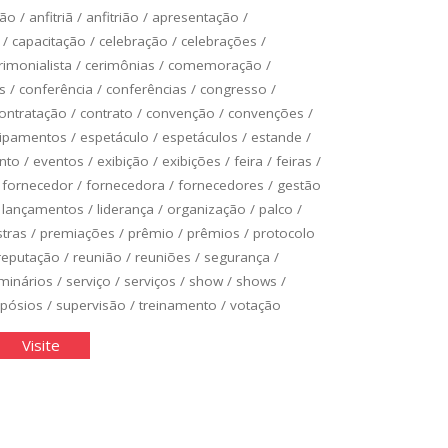
ção
/
anfitriã
/
anfitrião
/
apresentação
/
/
capacitação
/
celebração
/
celebrações
/
rimonialista
/
cerimônias
/
comemoração
/
s
/
conferência
/
conferências
/
congresso
/
ontratação
/
contrato
/
convenção
/
convenções
/
ipamentos
/
espetáculo
/
espetáculos
/
estande
/
nto
/
eventos
/
exibição
/
exibições
/
feira
/
feiras
/
/
fornecedor
/
fornecedora
/
fornecedores
/
gestão
/
lançamentos
/
liderança
/
organização
/
palco
/
stras
/
premiações
/
prêmio
/
prêmios
/
protocolo
reputação
/
reunião
/
reuniões
/
segurança
/
minários
/
serviço
/
serviços
/
show
/
shows
/
pósios
/
supervisão
/
treinamento
/
votação
uipamentos,
"Equipamentos,
Visite
necedores
Fornecedores
e
a