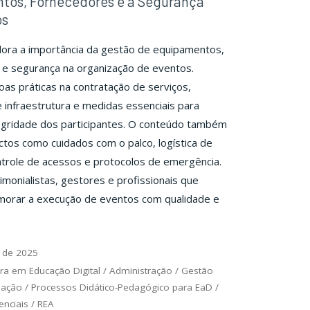
tos, Fornecedores e a Segurança
os
lora a importância da gestão de equipamentos,
 e segurança na organização de eventos.
s práticas na contratação de serviços,
 infraestrutura e medidas essenciais para
tegridade dos participantes. O conteúdo também
tos como cuidados com o palco, logística de
trole de acessos e protocolos de emergência.
rimonialistas, gestores e profissionais que
morar a execução de eventos com qualidade e
 de 2025
ra em Educação Digital
/
Administração
/
Gestão
uação
/
Processos Didático-Pedagógico para EaD
/
nciais
/
REA