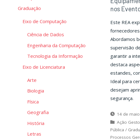
Equipamen
nos Event
Graduação
Eixo de Computação
Este REA exp
fornecedores
Ciência de Dados
Abordamos boa
Engenharia da Computação
supervisão de
Tecnologia da Informação
garantir a in
destaca aspec
Eixo de Licenciatura
estandes, con
Arte
Ideal para ce
desejam apri
Biologia
segurança.
Física
Geografia
14 de maio
Ação Gesto
História
Pública
/
Grad
Letras
Processos Gere