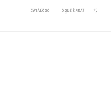
Skip
CATÁLOGO
O QUE É REA?
to
SEARCH
content