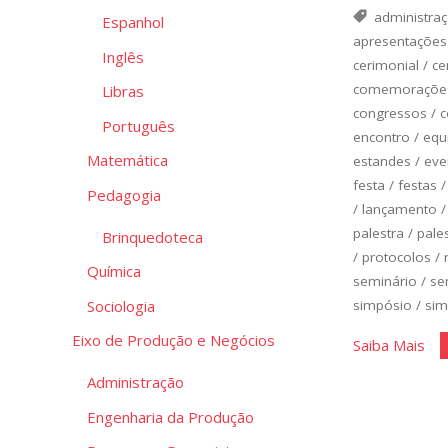
administra
Espanhol
apresentações
Inglês
cerimonial
/
ce
comemoraçõe
Libras
congressos
/
c
Português
encontro
/
equ
Matemática
estandes
/
eve
festa
/
festas
Pedagogia
/
lançamento
palestra
/
pale
Brinquedoteca
/
protocolos
/
Química
seminário
/
se
Sociologia
simpósio
/
sim
Eixo de Produção e Negócios
"Eq
Saiba Mais
For
Administração
e
Engenharia da Produção
a