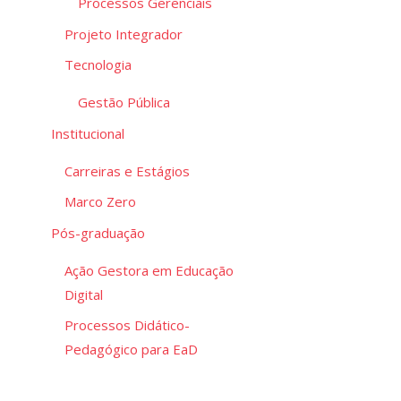
Processos Gerenciais
Seg
no
Projeto Integrador
Eve
Tecnologia
Gestão Pública
Institucional
Carreiras e Estágios
Marco Zero
Pós-graduação
Ação Gestora em Educação
Digital
Processos Didático-
Pedagógico para EaD