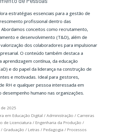
imento de Pessoas
ora estratégias essenciais para a gestão de
crescimento profissional dentro das
. Abordamos conceitos como recrutamento,
inamento e desenvolvimento (T&D), além de
 valorização dos colaboradores para impulsionar
presarial. O conteúdo também destaca a
a aprendizagem contínua, da educação
EaD) e do papel da liderança na construção de
entes e motivadas. Ideal para gestores,
 de RH e qualquer pessoa interessada em
r o desempenho humano nas organizações.
 de 2025
ra em Educação Digital
/
Administração
/
Carreiras
xo de Licenciatura
/
Engenharia da Produção
/
/
Graduação
/
Letras
/
Pedagogia
/
Processos