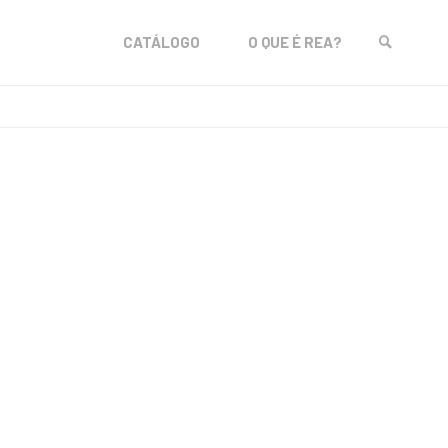
Skip
CATÁLOGO
O QUE É REA?
to
SEARCH
content