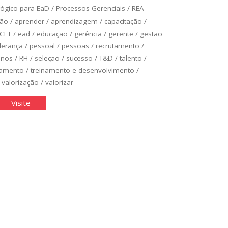
gógico para EaD
/
Processos Gerenciais
/
REA
ção
/
aprender
/
aprendizagem
/
capacitação
/
CLT
/
ead
/
educação
/
gerência
/
gerente
/
gestão
iderança
/
pessoal
/
pessoas
/
recrutamento
/
anos
/
RH
/
seleção
/
sucesso
/
T&D
/
talento
/
namento
/
treinamento e desenvolvimento
/
/
valorização
/
valorizar
senvolvimento
"Desenvolvimento
Visite
de
soas"
Pessoas"