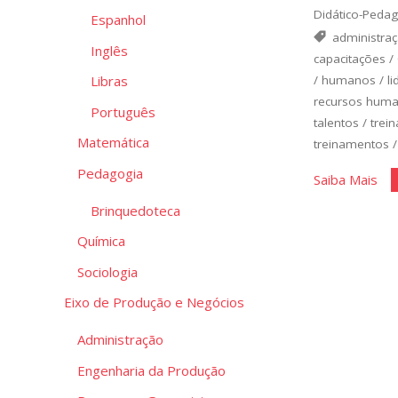
Didático-Peda
Espanhol
administra
Inglês
capacitações
/
/
humanos
/
l
Libras
recursos hum
Português
talentos
/
trei
Matemática
treinamentos
Pedagogia
"De
Saiba Mais
de
Brinquedoteca
Pes
Química
Sociologia
Eixo de Produção e Negócios
Administração
Engenharia da Produção