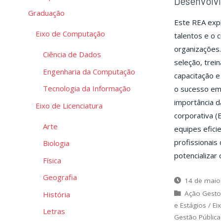
Desenvolv
Graduação
Este REA expl
Eixo de Computação
talentos e o 
organizações
Ciência de Dados
seleção, tre
Engenharia da Computação
capacitação e
Tecnologia da Informação
o sucesso em
importância d
Eixo de Licenciatura
corporativa (
Arte
equipes efici
profissionais
Biologia
potencializa
Física
Geografia
14 de maio
Ação Gesto
História
e Estágios
/
Ei
Letras
Gestão Pública