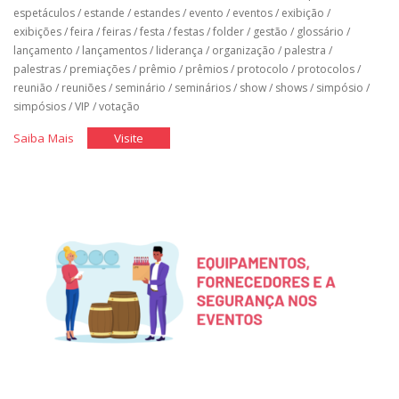
espetáculos
/
estande
/
estandes
/
evento
/
eventos
/
exibição
/
exibições
/
feira
/
feiras
/
festa
/
festas
/
folder
/
gestão
/
glossário
/
lançamento
/
lançamentos
/
liderança
/
organização
/
palestra
/
palestras
/
premiações
/
prêmio
/
prêmios
/
protocolo
/
protocolos
/
reunião
/
reuniões
/
seminário
/
seminários
/
show
/
shows
/
simpósio
/
simpósios
/
VIP
/
votação
"Glossário
"Glossário
Saiba Mais
Visite
de
de
Organização
Organização
de
de
Eventos"
Eventos"