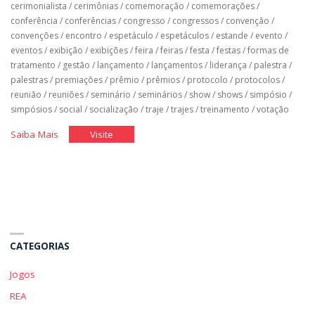
cerimonialista
/
cerimônias
/
comemoração
/
comemorações
/
conferência
/
conferências
/
congresso
/
congressos
/
convenção
/
convenções
/
encontro
/
espetáculo
/
espetáculos
/
estande
/
evento
/
eventos
/
exibição
/
exibições
/
feira
/
feiras
/
festa
/
festas
/
formas de
tratamento
/
gestão
/
lançamento
/
lançamentos
/
liderança
/
palestra
/
palestras
/
premiações
/
prêmio
/
prêmios
/
protocolo
/
protocolos
/
reunião
/
reuniões
/
seminário
/
seminários
/
show
/
shows
/
simpósio
/
simpósios
/
social
/
socialização
/
traje
/
trajes
/
treinamento
/
votação
"Cerimonial
"Cerimonial
Saiba Mais
Visite
e
e
Protocolo"
Protocolo"
CATEGORIAS
Jogos
REA