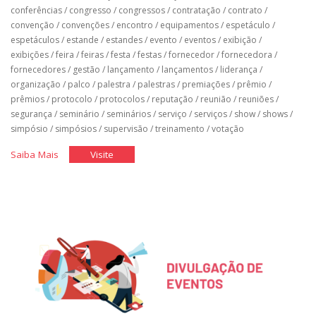
conferências
/
congresso
/
congressos
/
contratação
/
contrato
/
convenção
/
convenções
/
encontro
/
equipamentos
/
espetáculo
/
espetáculos
/
estande
/
estandes
/
evento
/
eventos
/
exibição
/
exibições
/
feira
/
feiras
/
festa
/
festas
/
fornecedor
/
fornecedora
/
fornecedores
/
gestão
/
lançamento
/
lançamentos
/
liderança
/
organização
/
palco
/
palestra
/
palestras
/
premiações
/
prêmio
/
prêmios
/
protocolo
/
protocolos
/
reputação
/
reunião
/
reuniões
/
segurança
/
seminário
/
seminários
/
serviço
/
serviços
/
show
/
shows
/
simpósio
/
simpósios
/
supervisão
/
treinamento
/
votação
"Equipamentos,
"Equipamentos,
Saiba Mais
Visite
Fornecedores
Fornecedores
e
e
a
a
Segurança
Segurança
nos
nos
Eventos"
Eventos"