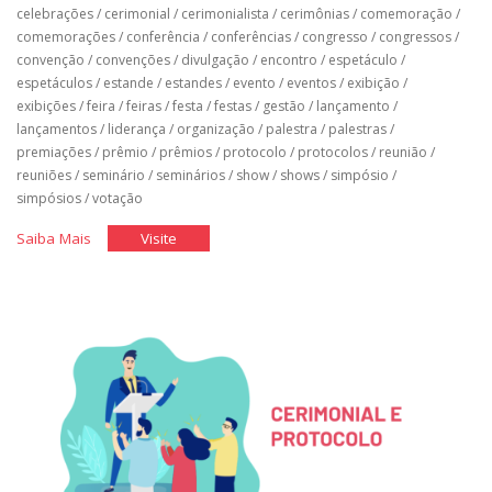
celebrações
/
cerimonial
/
cerimonialista
/
cerimônias
/
comemoração
/
comemorações
/
conferência
/
conferências
/
congresso
/
congressos
/
convenção
/
convenções
/
divulgação
/
encontro
/
espetáculo
/
espetáculos
/
estande
/
estandes
/
evento
/
eventos
/
exibição
/
exibições
/
feira
/
feiras
/
festa
/
festas
/
gestão
/
lançamento
/
lançamentos
/
liderança
/
organização
/
palestra
/
palestras
/
premiações
/
prêmio
/
prêmios
/
protocolo
/
protocolos
/
reunião
/
reuniões
/
seminário
/
seminários
/
show
/
shows
/
simpósio
/
simpósios
/
votação
"Divulgação
"Divulgação
Saiba Mais
Visite
de
de
Eventos"
Eventos"