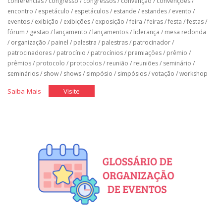
conferências
/
congresso
/
congressos
/
convenção
/
convenções
/
encontro
/
espetáculo
/
espetáculos
/
estande
/
estandes
/
evento
/
eventos
/
exibição
/
exibições
/
exposição
/
feira
/
feiras
/
festa
/
festas
/
fórum
/
gestão
/
lançamento
/
lançamentos
/
liderança
/
mesa redonda
/
organização
/
painel
/
palestra
/
palestras
/
patrocinador
/
patrocinadores
/
patrocínio
/
patrocínios
/
premiações
/
prêmio
/
prêmios
/
protocolo
/
protocolos
/
reunião
/
reuniões
/
seminário
/
seminários
/
show
/
shows
/
simpósio
/
simpósios
/
votação
/
workshop
"Organização
"Organização
Saiba Mais
Visite
de
de
Eventos"
Eventos"