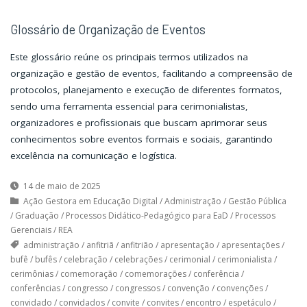
Glossário de Organização de Eventos
Este glossário reúne os principais termos utilizados na
organização e gestão de eventos, facilitando a compreensão de
protocolos, planejamento e execução de diferentes formatos,
sendo uma ferramenta essencial para cerimonialistas,
organizadores e profissionais que buscam aprimorar seus
conhecimentos sobre eventos formais e sociais, garantindo
excelência na comunicação e logística.
14 de maio de 2025
Ação Gestora em Educação Digital
/
Administração
/
Gestão Pública
/
Graduação
/
Processos Didático-Pedagógico para EaD
/
Processos
Gerenciais
/
REA
administração
/
anfitriã
/
anfitrião
/
apresentação
/
apresentações
/
bufê
/
bufês
/
celebração
/
celebrações
/
cerimonial
/
cerimonialista
/
cerimônias
/
comemoração
/
comemorações
/
conferência
/
conferências
/
congresso
/
congressos
/
convenção
/
convenções
/
convidado
/
convidados
/
convite
/
convites
/
encontro
/
espetáculo
/