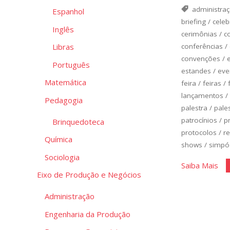
administra
Espanhol
briefing
/
cele
Inglês
cerimônias
/
c
conferências
/
Libras
convenções
/
Português
estandes
/
eve
Matemática
feira
/
feiras
/
lançamentos
/
Pedagogia
palestra
/
pale
patrocínios
/
p
Brinquedoteca
protocolos
/
r
Química
shows
/
simpó
Sociologia
"Or
Saiba Mais
Eixo de Produção e Negócios
de
Eve
Administração
Engenharia da Produção