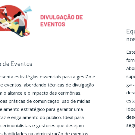
Eq
no
Est
for
o de Eventos
Abor
supe
senta estratégias essenciais para a gestão e
gara
e eventos, abordando técnicas de divulgação
dest
o alcance e o impacto das cerimônias.
esta
as práticas de comunicação, uso de mídias
Idea
anejamento estratégico para garantir uma
des
az e engajamento do público. Ideal para
seg
, cerimonialistas e gestores que desejam
s habilidades na administração de eventos,