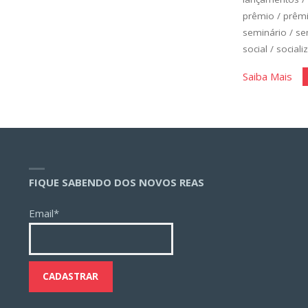
prêmio
/
prêm
seminário
/
se
social
/
sociali
"Ce
Saiba Mais
e
Pro
FIQUE SABENDO DOS NOVOS REAS
Email*