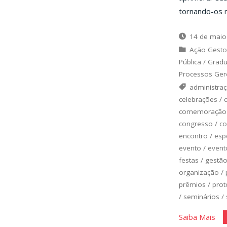
tornando-os 
14 de maio
Ação Gesto
Pública
/
Grad
Processos Gere
administra
celebrações
/
comemoração
congresso
/
co
encontro
/
esp
evento
/
event
festas
/
gestã
organização
/
prêmios
/
prot
/
seminários
/
"Di
Saiba Mais