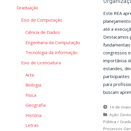
Organizaç
Graduação
Este REA apre
Eixo de Computação
planejamento 
até a execuçã
Ciência de Dados
Destacamos pr
Engenharia da Computação
fundamentais 
Tecnologia da Informação
congressos e
importância d
Eixo de Licenciatura
estandes, din
Arte
participantes
para profissi
Biologia
buscam aprimo
Física
Geografia
14 de maio
Ação Gesto
História
Pública
/
Grad
Letras
Processos Gere