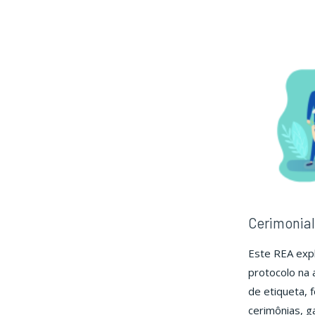
de
Eve
Cerimonial
Este REA expl
protocolo na
de etiqueta, 
cerimônias, g