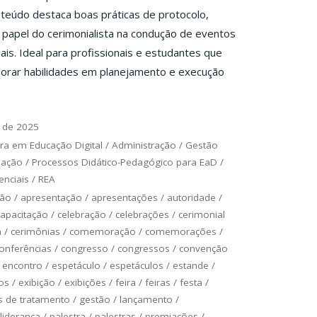
teúdo destaca boas práticas de protocolo,
 papel do cerimonialista na condução de eventos
ais. Ideal para profissionais e estudantes que
orar habilidades em planejamento e execução
 de 2025
ra em Educação Digital
/
Administração
/
Gestão
uação
/
Processos Didático-Pedagógico para EaD
/
nciais
/
REA
ção
/
apresentação
/
apresentações
/
autoridade
/
capacitação
/
celebração
/
celebrações
/
cerimonial
a
/
cerimônias
/
comemoração
/
comemorações
/
onferências
/
congresso
/
congressos
/
convenção
/
encontro
/
espetáculo
/
espetáculos
/
estande
/
os
/
exibição
/
exibições
/
feira
/
feiras
/
festa
/
 de tratamento
/
gestão
/
lançamento
/
liderança
/
palestra
/
palestras
/
premiações
/