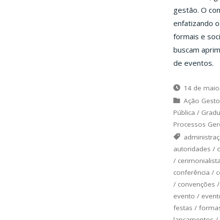
gestão. O con
enfatizando o
formais e soci
buscam aprim
de eventos.
14 de maio
Ação Gesto
Pública
/
Grad
Processos Gere
administra
autoridades
/
/
cerimonialist
conferência
/
c
/
convenções
evento
/
event
festas
/
formas
lançamentos
/