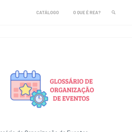
Skip
CATÁLOGO
O QUE É REA?
to
SEARCH
content