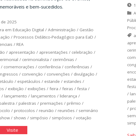
1
memoráveis e bem-sucedidos.
A
Públ
 de 2025
Proc
ra em Educação Digital
/
Administração
/
Gestão
a
uação
/
Processos Didático-Pedagógico para EaD
/
apre
nciais
/
REA
ceri
ção
/
apresentação
/
apresentações
/
celebração
/
com
cerimonial
/
cerimonialista
/
cerimônias
/
con
/
comemorações
/
conferência
/
conferências
/
enco
ngressos
/
convenção
/
convenções
/
divulgação
/
esta
etáculo
/
espetáculos
/
estande
/
estandes
/
fest
os
/
exibição
/
exibições
/
feira
/
feiras
/
festa
/
/
la
o
/
lançamento
/
lançamentos
/
liderança
/
pale
palestra
/
palestras
/
premiações
/
prêmio
/
/
pr
ocolo
/
protocolos
/
reunião
/
reuniões
/
seminário
semi
show
/
shows
/
simpósio
/
simpósios
/
votação
sim
vulgação
"Divulgação
Visite
Saib