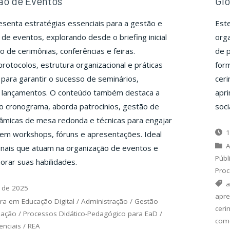
ão de Eventos
Glo
senta estratégias essenciais para a gestão e
Este
de eventos, explorando desde o briefing inicial
orga
o de cerimônias, conferências e feiras.
de 
otocolos, estrutura organizacional e práticas
for
para garantir o sucesso de seminários,
ceri
 lançamentos. O conteúdo também destaca a
apr
o cronograma, aborda patrocínios, gestão de
soci
âmicas de mesa redonda e técnicas para engajar
1
 em workshops, fóruns e apresentações. Ideal
A
onais que atuam na organização de eventos e
Públ
rar suas habilidades.
Proc
a
 de 2025
apre
ra em Educação Digital
/
Administração
/
Gestão
ceri
uação
/
Processos Didático-Pedagógico para EaD
/
com
nciais
/
REA