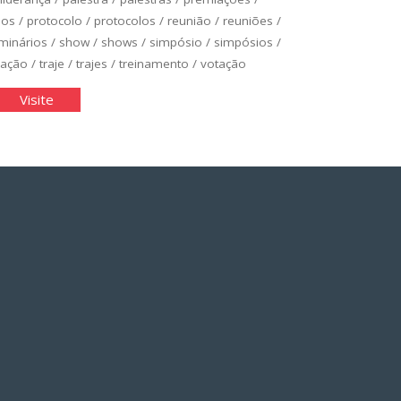
ios
/
protocolo
/
protocolos
/
reunião
/
reuniões
/
minários
/
show
/
shows
/
simpósio
/
simpósios
/
zação
/
traje
/
trajes
/
treinamento
/
votação
rimonial
"Cerimonial
Visite
e
tocolo"
Protocolo"