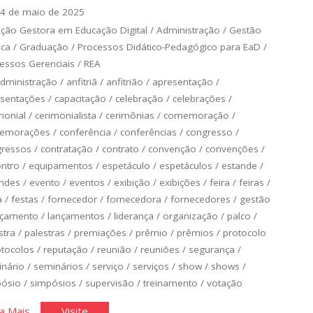
4 de maio de 2025
ção Gestora em Educação Digital
/
Administração
/
Gestão
ica
/
Graduação
/
Processos Didático-Pedagógico para EaD
/
essos Gerenciais
/
REA
dministração
/
anfitriã
/
anfitrião
/
apresentação
/
sentações
/
capacitação
/
celebração
/
celebrações
/
monial
/
cerimonialista
/
cerimônias
/
comemoração
/
emorações
/
conferência
/
conferências
/
congresso
/
gressos
/
contratação
/
contrato
/
convenção
/
convenções
/
ntro
/
equipamentos
/
espetáculo
/
espetáculos
/
estande
/
ndes
/
evento
/
eventos
/
exibição
/
exibições
/
feira
/
feiras
/
a
/
festas
/
fornecedor
/
fornecedora
/
fornecedores
/
gestão
nçamento
/
lançamentos
/
liderança
/
organização
/
palco
/
stra
/
palestras
/
premiações
/
prêmio
/
prêmios
/
protocolo
otocolos
/
reputação
/
reunião
/
reuniões
/
segurança
/
nário
/
seminários
/
serviço
/
serviços
/
show
/
shows
/
pósio
/
simpósios
/
supervisão
/
treinamento
/
votação
"Equipamentos,
"Equipamentos,
a Mais
Visite