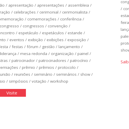
con
ção
/
apresentação
/
apresentações
/
assembleia
/
/
con
bração
/
celebrações
/
cerimonial
/
cerimonialista
/
est
omemoração
/
comemorações
/
conferência
/
feira
congresso
/
congressos
/
convenção
/
lan
encontro
/
espetáculo
/
espetáculos
/
estande
/
pale
nto
/
eventos
/
exibição
/
exibições
/
exposição
/
prot
festa
/
festas
/
fórum
/
gestão
/
lançamento
/
sho
liderança
/
mesa redonda
/
organização
/
painel
/
stras
/
patrocinador
/
patrocinadores
/
patrocínio
/
Saib
remiações
/
prêmio
/
prêmios
/
protocolo
/
eunião
/
reuniões
/
seminário
/
seminários
/
show
/
sio
/
simpósios
/
votação
/
workshop
ganização
"Organização
Visite
de
ntos"
Eventos"