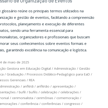
ssário de Organização de Eventos
 glossário reúne os principais termos utilizados na
nização e gestão de eventos, facilitando a compreensão
protocolos, planejamento e execução de diferentes
matos, sendo uma ferramenta essencial para
monialistas, organizadores e profissionais que buscam
imorar seus conhecimentos sobre eventos formais e
ais, garantindo excelência na comunicação e logística.
4 de maio de 2025
ção Gestora em Educação Digital
/
Administração
/
Gestão
ica
/
Graduação
/
Processos Didático-Pedagógico para EaD
/
essos Gerenciais
/
REA
dministração
/
anfitriã
/
anfitrião
/
apresentação
/
sentações
/
bufê
/
bufês
/
celebração
/
celebrações
/
monial
/
cerimonialista
/
cerimônias
/
comemoração
/
emorações
/
conferência
/
conferências
/
congresso
/