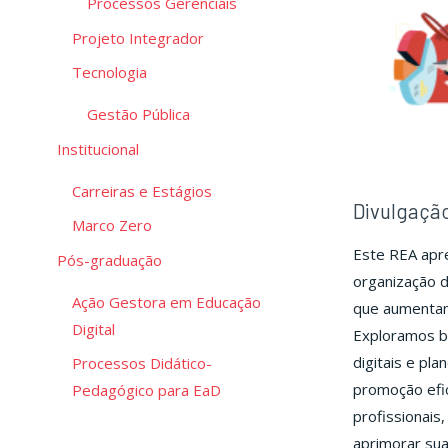
Processos Gerenciais
Projeto Integrador
Tecnologia
Gestão Pública
Institucional
Carreiras e Estágios
Divulgaçã
Marco Zero
Este REA apre
Pós-graduação
organização d
Ação Gestora em Educação
que aumentam 
Digital
Exploramos bo
digitais e pl
Processos Didático-
promoção efic
Pedagógico para EaD
profissionais
aprimorar sua