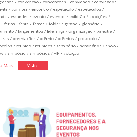
gressos
/
convenção
/
convenções
/
convidado
/
convidados
vite
/
convites
/
encontro
/
espetáculo
/
espetáculos
/
ande
/
estandes
/
evento
/
eventos
/
exibição
/
exibições
/
/
feiras
/
festa
/
festas
/
folder
/
gestão
/
glossário
/
çamento
/
lançamentos
/
liderança
/
organização
/
palestra
/
stras
/
premiações
/
prêmio
/
prêmios
/
protocolo
/
ocolos
/
reunião
/
reuniões
/
seminário
/
seminários
/
show
/
ws
/
simpósio
/
simpósios
/
VIP
/
votação
"Glossário
"Glossário
a Mais
Visite
de
de
Organização
Organização
de
de
Eventos"
Eventos"