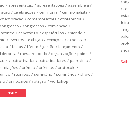
con
ção
/
apresentação
/
apresentações
/
assembleia
/
/
con
bração
/
celebrações
/
cerimonial
/
cerimonialista
/
est
omemoração
/
comemorações
/
conferência
/
feira
congresso
/
congressos
/
convenção
/
lan
encontro
/
espetáculo
/
espetáculos
/
estande
/
pale
nto
/
eventos
/
exibição
/
exibições
/
exposição
/
prot
festa
/
festas
/
fórum
/
gestão
/
lançamento
/
sho
liderança
/
mesa redonda
/
organização
/
painel
/
stras
/
patrocinador
/
patrocinadores
/
patrocínio
/
Saib
remiações
/
prêmio
/
prêmios
/
protocolo
/
eunião
/
reuniões
/
seminário
/
seminários
/
show
/
sio
/
simpósios
/
votação
/
workshop
ganização
"Organização
Visite
de
ntos"
Eventos"