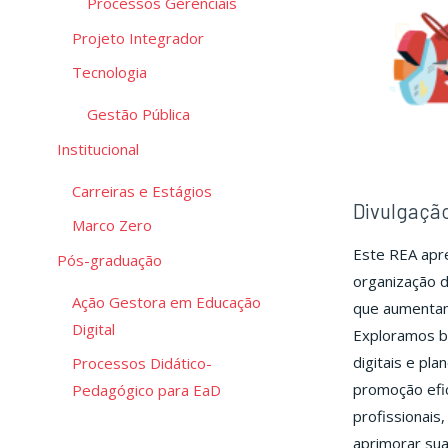
Processos Gerenciais
Projeto Integrador
Tecnologia
Gestão Pública
Institucional
Carreiras e Estágios
Divulgaçã
Marco Zero
Este REA apre
Pós-graduação
organização d
Ação Gestora em Educação
que aumentam 
Digital
Exploramos bo
digitais e pl
Processos Didático-
promoção efic
Pedagógico para EaD
profissionais
aprimorar sua