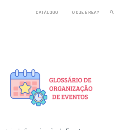
Skip
CATÁLOGO
O QUE É REA?
to
SEARCH
content