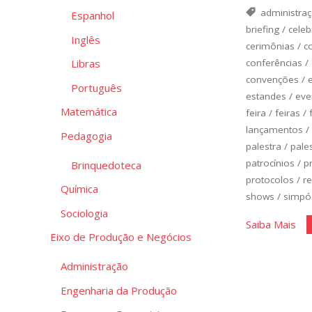
administra
Espanhol
briefing
/
cele
Inglês
cerimônias
/
c
conferências
/
Libras
convenções
/
Português
estandes
/
eve
Matemática
feira
/
feiras
/
lançamentos
/
Pedagogia
palestra
/
pale
patrocínios
/
p
Brinquedoteca
protocolos
/
r
Química
shows
/
simpó
Sociologia
"Or
Saiba Mais
Eixo de Produção e Negócios
de
Eve
Administração
Engenharia da Produção