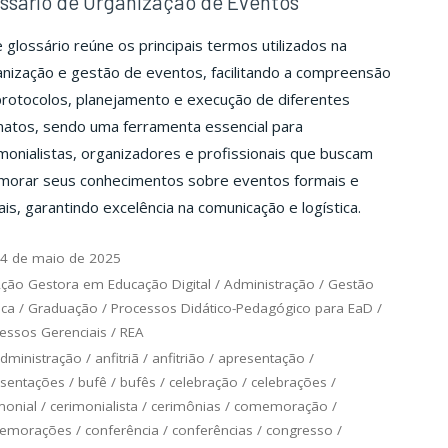
ssário de Organização de Eventos
 glossário reúne os principais termos utilizados na
nização e gestão de eventos, facilitando a compreensão
protocolos, planejamento e execução de diferentes
matos, sendo uma ferramenta essencial para
monialistas, organizadores e profissionais que buscam
imorar seus conhecimentos sobre eventos formais e
ais, garantindo excelência na comunicação e logística.
4 de maio de 2025
ção Gestora em Educação Digital
/
Administração
/
Gestão
ica
/
Graduação
/
Processos Didático-Pedagógico para EaD
/
essos Gerenciais
/
REA
dministração
/
anfitriã
/
anfitrião
/
apresentação
/
sentações
/
bufê
/
bufês
/
celebração
/
celebrações
/
monial
/
cerimonialista
/
cerimônias
/
comemoração
/
emorações
/
conferência
/
conferências
/
congresso
/