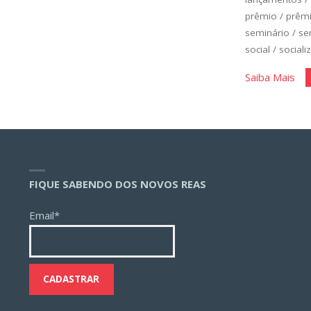
prêmio
/
prêm
seminário
/
se
social
/
sociali
"Ce
Saiba Mais
e
Pro
FIQUE SABENDO DOS NOVOS REAS
Email*