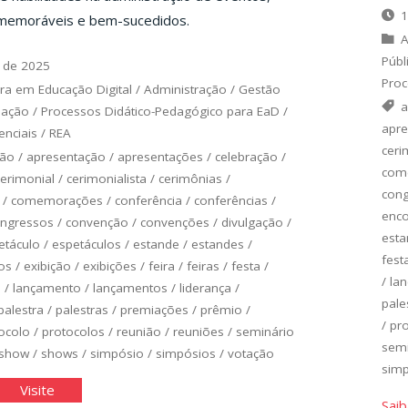
1
memoráveis e bem-sucedidos.
A
Públ
 de 2025
Proc
ra em Educação Digital
/
Administração
/
Gestão
a
uação
/
Processos Didático-Pedagógico para EaD
/
apre
nciais
/
REA
ceri
ção
/
apresentação
/
apresentações
/
celebração
/
com
cerimonial
/
cerimonialista
/
cerimônias
/
con
/
comemorações
/
conferência
/
conferências
/
enco
ngressos
/
convenção
/
convenções
/
divulgação
/
esta
etáculo
/
espetáculos
/
estande
/
estandes
/
fest
os
/
exibição
/
exibições
/
feira
/
feiras
/
festa
/
/
la
o
/
lançamento
/
lançamentos
/
liderança
/
pale
palestra
/
palestras
/
premiações
/
prêmio
/
/
pr
ocolo
/
protocolos
/
reunião
/
reuniões
/
seminário
semi
show
/
shows
/
simpósio
/
simpósios
/
votação
sim
vulgação
"Divulgação
Visite
Saib