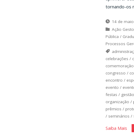
tornando-os 
14 de maio
Ação Gesto
Pública
/
Grad
Processos Gere
administra
celebrações
/
comemoração
congresso
/
co
encontro
/
esp
evento
/
event
festas
/
gestã
organização
/
prêmios
/
prot
/
seminários
/
"Di
Saiba Mais