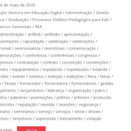
4 de maio de 2025
ção Gestora em Educação Digital
/
Administração
/
Gestão
ica
/
Graduação
/
Processos Didático-Pedagógico para EaD
/
essos Gerenciais
/
REA
dministração
/
anfitriã
/
anfitrião
/
apresentação
/
sentações
/
capacitação
/
celebração
/
celebrações
/
monial
/
cerimonialista
/
cerimônias
/
comemoração
/
emorações
/
conferência
/
conferências
/
congresso
/
gressos
/
contratação
/
contrato
/
convenção
/
convenções
/
ntro
/
equipamentos
/
espetáculo
/
espetáculos
/
estande
/
ndes
/
evento
/
eventos
/
exibição
/
exibições
/
feira
/
feiras
/
a
/
festas
/
fornecedor
/
fornecedora
/
fornecedores
/
gestão
nçamento
/
lançamentos
/
liderança
/
organização
/
palco
/
stra
/
palestras
/
premiações
/
prêmio
/
prêmios
/
protocolo
otocolos
/
reputação
/
reunião
/
reuniões
/
segurança
/
nário
/
seminários
/
serviço
/
serviços
/
show
/
shows
/
pósio
/
simpósios
/
supervisão
/
treinamento
/
votação
"Equipamentos,
"Equipamentos,
a Mais
Visite