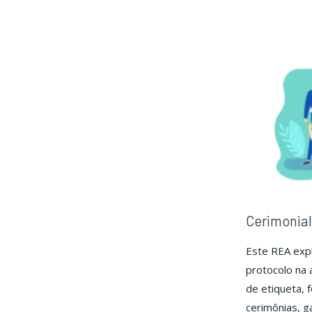
de
Eve
Cerimonial
Este REA expl
protocolo na
de etiqueta, 
cerimônias, g