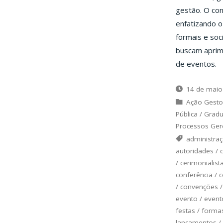
gestão. O con
enfatizando o
formais e soci
buscam aprim
de eventos.
14 de maio
Ação Gesto
Pública
/
Grad
Processos Gere
administra
autoridades
/
/
cerimonialist
conferência
/
c
/
convenções
evento
/
event
festas
/
formas
lançamentos
/