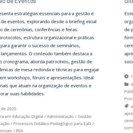
ão de Eventos
Glo
senta estratégias essenciais para a gestão e
Este
de eventos, explorando desde o briefing inicial
orga
o de cerimônias, conferências e feiras.
de 
otocolos, estrutura organizacional e práticas
for
para garantir o sucesso de seminários,
ceri
 lançamentos. O conteúdo também destaca a
apr
o cronograma, aborda patrocínios, gestão de
soci
âmicas de mesa redonda e técnicas para engajar
1
 em workshops, fóruns e apresentações. Ideal
A
onais que atuam na organização de eventos e
Públ
rar suas habilidades.
Proc
a
 de 2025
apre
ra em Educação Digital
/
Administração
/
Gestão
ceri
uação
/
Processos Didático-Pedagógico para EaD
/
com
nciais
/
REA