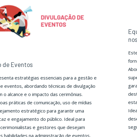
Eq
no
Est
for
o de Eventos
Abor
supe
senta estratégias essenciais para a gestão e
gara
e eventos, abordando técnicas de divulgação
dest
o alcance e o impacto das cerimônias.
esta
as práticas de comunicação, uso de mídias
Idea
anejamento estratégico para garantir uma
des
az e engajamento do público. Ideal para
seg
, cerimonialistas e gestores que desejam
s habilidades na administração de eventos,