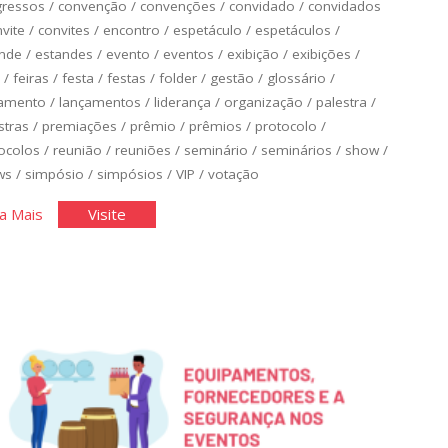
gressos
/
convenção
/
convenções
/
convidado
/
convidados
vite
/
convites
/
encontro
/
espetáculo
/
espetáculos
/
ande
/
estandes
/
evento
/
eventos
/
exibição
/
exibições
/
/
feiras
/
festa
/
festas
/
folder
/
gestão
/
glossário
/
çamento
/
lançamentos
/
liderança
/
organização
/
palestra
/
stras
/
premiações
/
prêmio
/
prêmios
/
protocolo
/
ocolos
/
reunião
/
reuniões
/
seminário
/
seminários
/
show
/
ws
/
simpósio
/
simpósios
/
VIP
/
votação
"Glossário
"Glossário
a Mais
Visite
de
de
Organização
Organização
de
de
Eventos"
Eventos"