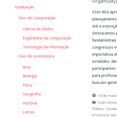
Organizaç
Graduação
Este REA apre
Eixo de Computação
planejamento 
até a execuçã
Ciência de Dados
Destacamos pr
Engenharia da Computação
fundamentais 
Tecnologia da Informação
congressos e
importância d
Eixo de Licenciatura
estandes, din
Arte
participantes
para profissi
Biologia
buscam aprimo
Física
Geografia
14 de maio
Ação Gesto
História
Pública
/
Grad
Letras
Processos Gere