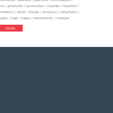
ios
/
protocolo
/
protocolos
/
reunião
/
reuniões
/
minários
/
show
/
shows
/
simpósio
/
simpósios
/
zação
/
traje
/
trajes
/
treinamento
/
votação
rimonial
"Cerimonial
Visite
e
tocolo"
Protocolo"