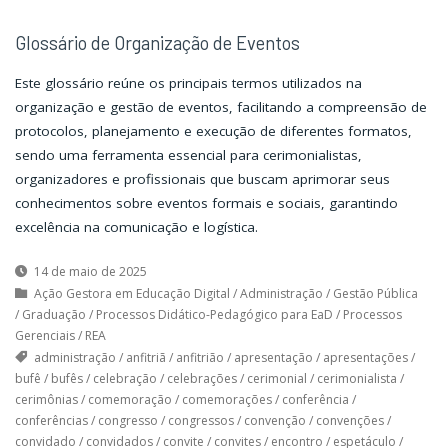
Glossário de Organização de Eventos
Este glossário reúne os principais termos utilizados na
organização e gestão de eventos, facilitando a compreensão de
protocolos, planejamento e execução de diferentes formatos,
sendo uma ferramenta essencial para cerimonialistas,
organizadores e profissionais que buscam aprimorar seus
conhecimentos sobre eventos formais e sociais, garantindo
excelência na comunicação e logística.
14 de maio de 2025
Ação Gestora em Educação Digital
/
Administração
/
Gestão Pública
/
Graduação
/
Processos Didático-Pedagógico para EaD
/
Processos
Gerenciais
/
REA
administração
/
anfitriã
/
anfitrião
/
apresentação
/
apresentações
/
bufê
/
bufês
/
celebração
/
celebrações
/
cerimonial
/
cerimonialista
/
cerimônias
/
comemoração
/
comemorações
/
conferência
/
conferências
/
congresso
/
congressos
/
convenção
/
convenções
/
convidado
/
convidados
/
convite
/
convites
/
encontro
/
espetáculo
/