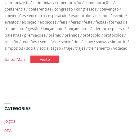
cerimonialista
/
cerimônias
/
comemoração
/
comemorações
/
conferência
/
conferências
/
congresso
/
congressos
/
convenção
/
convenções
/
encontro
/
espetáculo
/
espetáculos
/
estande
/
evento
/
eventos
/
exibição
/
exibições
/
feira
/
feiras
/
festa
/
festas
/
formas de
tratamento
/
gestão
/
lançamento
/
lançamentos
/
liderança
/
palestra
/
palestras
/
premiações
/
prêmio
/
prêmios
/
protocolo
/
protocolos
/
reunião
/
reuniões
/
seminário
/
seminários
/
show
/
shows
/
simpósio
/
simpósios
/
social
/
socialização
/
traje
/
trajes
/
treinamento
/
votação
"Cerimonial
"Cerimonial
Saiba Mais
Visite
e
e
Protocolo"
Protocolo"
CATEGORIAS
Jogos
REA