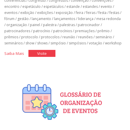
conferências
/
congresso
/
congressos
/
convenção
/
convenções
/
encontro
/
espetáculo
/
espetáculos
/
estande
/
estandes
/
evento
/
eventos
/
exibição
/
exibições
/
exposição
/
feira
/
feiras
/
festa
/
festas
/
fórum
/
gestão
/
lançamento
/
lançamentos
/
liderança
/
mesa redonda
/
organização
/
painel
/
palestra
/
palestras
/
patrocinador
/
patrocinadores
/
patrocínio
/
patrocínios
/
premiações
/
prêmio
/
prêmios
/
protocolo
/
protocolos
/
reunião
/
reuniões
/
seminário
/
seminários
/
show
/
shows
/
simpósio
/
simpósios
/
votação
/
workshop
"Organização
"Organização
Saiba Mais
Visite
de
de
Eventos"
Eventos"