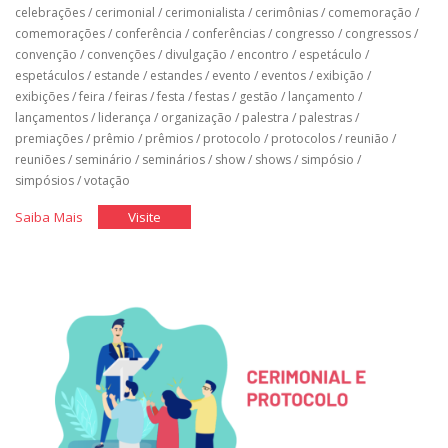
celebrações
/
cerimonial
/
cerimonialista
/
cerimônias
/
comemoração
/
comemorações
/
conferência
/
conferências
/
congresso
/
congressos
/
convenção
/
convenções
/
divulgação
/
encontro
/
espetáculo
/
espetáculos
/
estande
/
estandes
/
evento
/
eventos
/
exibição
/
exibições
/
feira
/
feiras
/
festa
/
festas
/
gestão
/
lançamento
/
lançamentos
/
liderança
/
organização
/
palestra
/
palestras
/
premiações
/
prêmio
/
prêmios
/
protocolo
/
protocolos
/
reunião
/
reuniões
/
seminário
/
seminários
/
show
/
shows
/
simpósio
/
simpósios
/
votação
"Divulgação
"Divulgação
Saiba Mais
Visite
de
de
Eventos"
Eventos"