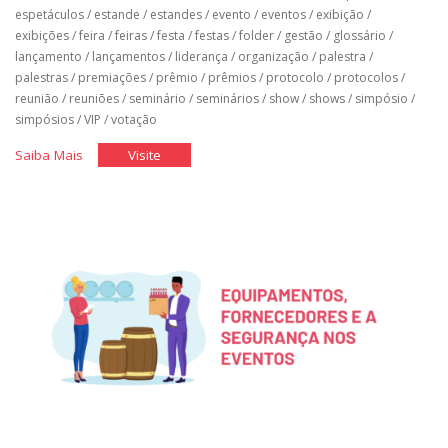
espetáculos
/
estande
/
estandes
/
evento
/
eventos
/
exibição
/
exibições
/
feira
/
feiras
/
festa
/
festas
/
folder
/
gestão
/
glossário
/
lançamento
/
lançamentos
/
liderança
/
organização
/
palestra
/
palestras
/
premiações
/
prêmio
/
prêmios
/
protocolo
/
protocolos
/
reunião
/
reuniões
/
seminário
/
seminários
/
show
/
shows
/
simpósio
/
simpósios
/
VIP
/
votação
"Glossário
"Glossário
Saiba Mais
Visite
de
de
Organização
Organização
de
de
Eventos"
Eventos"