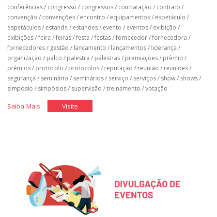
conferências
/
congresso
/
congressos
/
contratação
/
contrato
/
convenção
/
convenções
/
encontro
/
equipamentos
/
espetáculo
/
espetáculos
/
estande
/
estandes
/
evento
/
eventos
/
exibição
/
exibições
/
feira
/
feiras
/
festa
/
festas
/
fornecedor
/
fornecedora
/
fornecedores
/
gestão
/
lançamento
/
lançamentos
/
liderança
/
organização
/
palco
/
palestra
/
palestras
/
premiações
/
prêmio
/
prêmios
/
protocolo
/
protocolos
/
reputação
/
reunião
/
reuniões
/
segurança
/
seminário
/
seminários
/
serviço
/
serviços
/
show
/
shows
/
simpósio
/
simpósios
/
supervisão
/
treinamento
/
votação
"Equipamentos,
"Equipamentos,
Saiba Mais
Visite
Fornecedores
Fornecedores
e
e
a
a
Segurança
Segurança
nos
nos
Eventos"
Eventos"