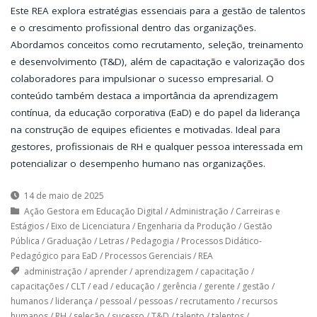
Este REA explora estratégias essenciais para a gestão de talentos
e o crescimento profissional dentro das organizações.
Abordamos conceitos como recrutamento, seleção, treinamento
e desenvolvimento (T&D), além de capacitação e valorização dos
colaboradores para impulsionar o sucesso empresarial. O
conteúdo também destaca a importância da aprendizagem
contínua, da educação corporativa (EaD) e do papel da liderança
na construção de equipes eficientes e motivadas. Ideal para
gestores, profissionais de RH e qualquer pessoa interessada em
potencializar o desempenho humano nas organizações.
14 de maio de 2025
Ação Gestora em Educação Digital
/
Administração
/
Carreiras e
Estágios
/
Eixo de Licenciatura
/
Engenharia da Produção
/
Gestão
Pública
/
Graduação
/
Letras
/
Pedagogia
/
Processos Didático-
Pedagógico para EaD
/
Processos Gerenciais
/
REA
administração
/
aprender
/
aprendizagem
/
capacitação
/
capacitações
/
CLT
/
ead
/
educação
/
gerência
/
gerente
/
gestão
/
humanos
/
liderança
/
pessoal
/
pessoas
/
recrutamento
/
recursos
humanos
/
RH
/
seleção
/
sucesso
/
T&D
/
talento
/
talentos
/