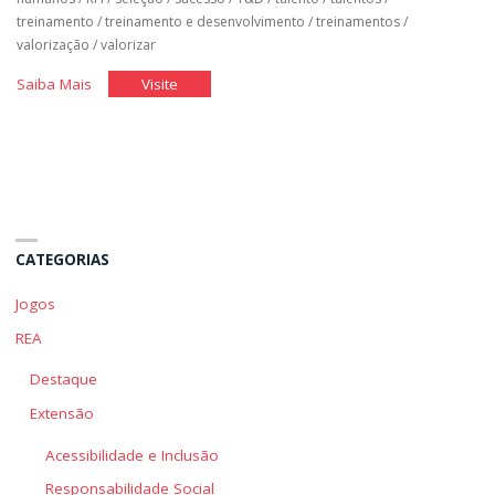
treinamento
/
treinamento e desenvolvimento
/
treinamentos
/
valorização
/
valorizar
"Desenvolvimento
"Desenvolvimento
Saiba Mais
Visite
de
de
Pessoas"
Pessoas"
CATEGORIAS
Jogos
REA
Destaque
Extensão
Acessibilidade e Inclusão
Responsabilidade Social