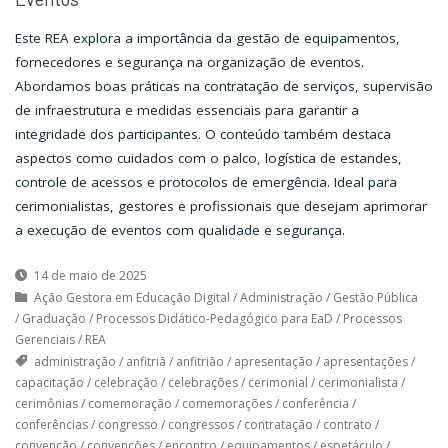
Este REA explora a importância da gestão de equipamentos,
fornecedores e segurança na organização de eventos.
Abordamos boas práticas na contratação de serviços, supervisão
de infraestrutura e medidas essenciais para garantir a
integridade dos participantes. O conteúdo também destaca
aspectos como cuidados com o palco, logística de estandes,
controle de acessos e protocolos de emergência. Ideal para
cerimonialistas, gestores e profissionais que desejam aprimorar
a execução de eventos com qualidade e segurança.
14 de maio de 2025
Ação Gestora em Educação Digital
/
Administração
/
Gestão Pública
/
Graduação
/
Processos Didático-Pedagógico para EaD
/
Processos
Gerenciais
/
REA
administração
/
anfitriã
/
anfitrião
/
apresentação
/
apresentações
/
capacitação
/
celebração
/
celebrações
/
cerimonial
/
cerimonialista
/
cerimônias
/
comemoração
/
comemorações
/
conferência
/
conferências
/
congresso
/
congressos
/
contratação
/
contrato
/
convenção
/
convenções
/
encontro
/
equipamentos
/
espetáculo
/