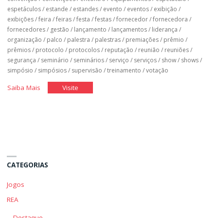
espetáculos
/
estande
/
estandes
/
evento
/
eventos
/
exibição
/
exibições
/
feira
/
feiras
/
festa
/
festas
/
fornecedor
/
fornecedora
/
fornecedores
/
gestão
/
lançamento
/
lançamentos
/
liderança
/
organização
/
palco
/
palestra
/
palestras
/
premiações
/
prêmio
/
prêmios
/
protocolo
/
protocolos
/
reputação
/
reunião
/
reuniões
/
segurança
/
seminário
/
seminários
/
serviço
/
serviços
/
show
/
shows
/
simpósio
/
simpósios
/
supervisão
/
treinamento
/
votação
"Equipamentos,
"Equipamentos,
Saiba Mais
Visite
Fornecedores
Fornecedores
e
e
a
a
Segurança
Segurança
nos
nos
Eventos"
Eventos"
CATEGORIAS
Jogos
REA
Destaque