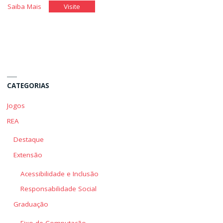
"Gerenciamento
"Gerenciamento
Saiba Mais
Visite
Estratégico
Estratégico
de
de
Rotinas
Rotinas
e
e
Serviços"
Serviços"
CATEGORIAS
Jogos
REA
Destaque
Extensão
Acessibilidade e Inclusão
Responsabilidade Social
Graduação
Eixo de Computação