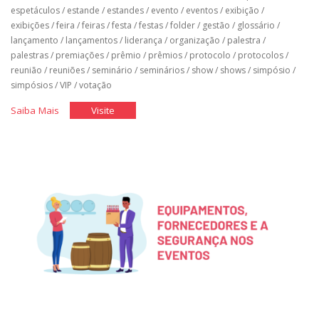
espetáculos
/
estande
/
estandes
/
evento
/
eventos
/
exibição
/
exibições
/
feira
/
feiras
/
festa
/
festas
/
folder
/
gestão
/
glossário
/
lançamento
/
lançamentos
/
liderança
/
organização
/
palestra
/
palestras
/
premiações
/
prêmio
/
prêmios
/
protocolo
/
protocolos
/
reunião
/
reuniões
/
seminário
/
seminários
/
show
/
shows
/
simpósio
/
simpósios
/
VIP
/
votação
"Glossário
"Glossário
Saiba Mais
Visite
de
de
Organização
Organização
de
de
Eventos"
Eventos"