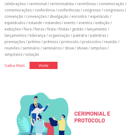
celebrações
/
cerimonial
/
cerimonialista
/
cerimônias
/
comemoração
/
comemorações
/
conferência
/
conferências
/
congresso
/
congressos
/
convenção
/
convenções
/
divulgação
/
encontro
/
espetáculo
/
espetáculos
/
estande
/
estandes
/
evento
/
eventos
/
exibição
/
exibições
/
feira
/
feiras
/
festa
/
festas
/
gestão
/
lançamento
/
lançamentos
/
liderança
/
organização
/
palestra
/
palestras
/
premiações
/
prêmio
/
prêmios
/
protocolo
/
protocolos
/
reunião
/
reuniões
/
seminário
/
seminários
/
show
/
shows
/
simpósio
/
simpósios
/
votação
"Divulgação
"Divulgação
Saiba Mais
Visite
de
de
Eventos"
Eventos"