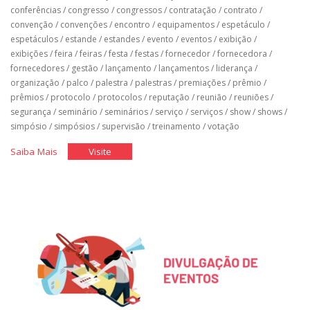
conferências
/
congresso
/
congressos
/
contratação
/
contrato
/
convenção
/
convenções
/
encontro
/
equipamentos
/
espetáculo
/
espetáculos
/
estande
/
estandes
/
evento
/
eventos
/
exibição
/
exibições
/
feira
/
feiras
/
festa
/
festas
/
fornecedor
/
fornecedora
/
fornecedores
/
gestão
/
lançamento
/
lançamentos
/
liderança
/
organização
/
palco
/
palestra
/
palestras
/
premiações
/
prêmio
/
prêmios
/
protocolo
/
protocolos
/
reputação
/
reunião
/
reuniões
/
segurança
/
seminário
/
seminários
/
serviço
/
serviços
/
show
/
shows
/
simpósio
/
simpósios
/
supervisão
/
treinamento
/
votação
"Equipamentos,
"Equipamentos,
Saiba Mais
Visite
Fornecedores
Fornecedores
e
e
a
a
Segurança
Segurança
nos
nos
Eventos"
Eventos"