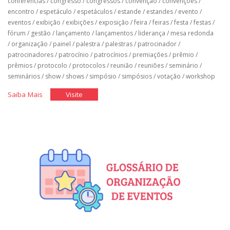
conferências
/
congresso
/
congressos
/
convenção
/
convenções
/
encontro
/
espetáculo
/
espetáculos
/
estande
/
estandes
/
evento
/
eventos
/
exibição
/
exibições
/
exposição
/
feira
/
feiras
/
festa
/
festas
/
fórum
/
gestão
/
lançamento
/
lançamentos
/
liderança
/
mesa redonda
/
organização
/
painel
/
palestra
/
palestras
/
patrocinador
/
patrocinadores
/
patrocínio
/
patrocínios
/
premiações
/
prêmio
/
prêmios
/
protocolo
/
protocolos
/
reunião
/
reuniões
/
seminário
/
seminários
/
show
/
shows
/
simpósio
/
simpósios
/
votação
/
workshop
"Organização
"Organização
Saiba Mais
Visite
de
de
Eventos"
Eventos"