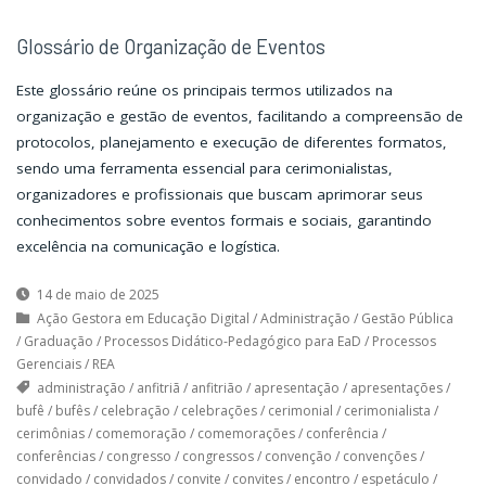
Glossário de Organização de Eventos
Este glossário reúne os principais termos utilizados na
organização e gestão de eventos, facilitando a compreensão de
protocolos, planejamento e execução de diferentes formatos,
sendo uma ferramenta essencial para cerimonialistas,
organizadores e profissionais que buscam aprimorar seus
conhecimentos sobre eventos formais e sociais, garantindo
excelência na comunicação e logística.
14 de maio de 2025
Ação Gestora em Educação Digital
/
Administração
/
Gestão Pública
/
Graduação
/
Processos Didático-Pedagógico para EaD
/
Processos
Gerenciais
/
REA
administração
/
anfitriã
/
anfitrião
/
apresentação
/
apresentações
/
bufê
/
bufês
/
celebração
/
celebrações
/
cerimonial
/
cerimonialista
/
cerimônias
/
comemoração
/
comemorações
/
conferência
/
conferências
/
congresso
/
congressos
/
convenção
/
convenções
/
convidado
/
convidados
/
convite
/
convites
/
encontro
/
espetáculo
/