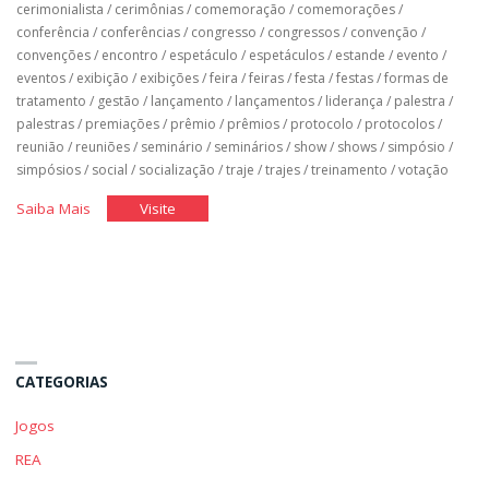
cerimonialista
/
cerimônias
/
comemoração
/
comemorações
/
conferência
/
conferências
/
congresso
/
congressos
/
convenção
/
convenções
/
encontro
/
espetáculo
/
espetáculos
/
estande
/
evento
/
eventos
/
exibição
/
exibições
/
feira
/
feiras
/
festa
/
festas
/
formas de
tratamento
/
gestão
/
lançamento
/
lançamentos
/
liderança
/
palestra
/
palestras
/
premiações
/
prêmio
/
prêmios
/
protocolo
/
protocolos
/
reunião
/
reuniões
/
seminário
/
seminários
/
show
/
shows
/
simpósio
/
simpósios
/
social
/
socialização
/
traje
/
trajes
/
treinamento
/
votação
"Cerimonial
"Cerimonial
Saiba Mais
Visite
e
e
Protocolo"
Protocolo"
CATEGORIAS
Jogos
REA