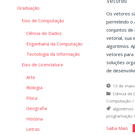
Vetores
Graduação
Os vetores s
Eixo de Computação
permitindo o
conjuntos de
Ciência de Dados
vetorial, sua
Engenharia da Computação
algoritmos. A
Tecnologia da Informação
vetores para 
soluções orga
Eixo de Licenciatura
de desenvolv
Arte
13 de maio
Biologia
Ciência de
Física
Computação
/
Geografia
algoritmos
programação
História
"Ve
Saiba Mais
Letras