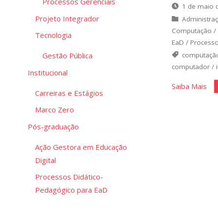
Processos Gerenciais
1 de maio 
Projeto Integrador
Administra
Computação
/
Tecnologia
EaD
/
Processo
computaçã
Gestão Pública
computador
/
Institucional
"Re
Saiba Mais
Carreiras e Estágios
par
Marco Zero
um
bo
Pós-graduação
des
Ação Gestora em Educação
Digital
Processos Didático-
Pedagógico para EaD