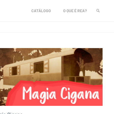
Skip
CATÁLOGO
O QUE É REA?
to
SEARCH
content