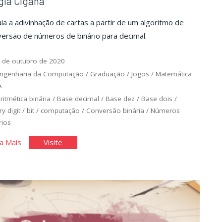
gia Cigana
la a adivinhação de cartas a partir de um algoritmo de
ersão de números de binário para decimal.
 de outubro de 2020
ngenharia da Computação
/
Graduação
/
Jogos
/
Matemática
A
ritmética binária
/
Base decimal
/
Base dez
/
Base dois
/
ry digit
/
bit
/
computação
/
Conversão binária
/
Números
rios
"Magia
"Magia
a Mais
Visite
Cigana"
Cigana"