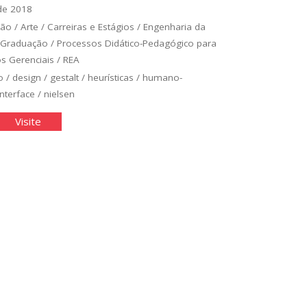
de 2018
ção
/
Arte
/
Carreiras e Estágios
/
Engenharia da
Graduação
/
Processos Didático-Pedagógico para
s Gerenciais
/
REA
o
/
design
/
gestalt
/
heurísticas
/
humano-
interface
/
nielsen
cursos
"Recursos
Visite
a
para
um
m
bom
ign"
design"