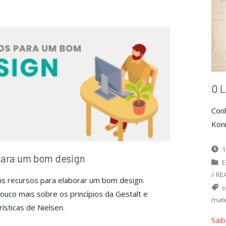
O L
Conh
Koni
1
para um bom design
E
/
RE
s recursos para elaborar um bom design.
uco mais sobre os princípios da Gestalt e
mat
ísticas de Nielsen.
Saib