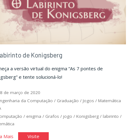
abirinto de Konigsberg
eça a versão virtual do enigma “As 7 pontes de
gsberg” e tente solucioná-lo!
8 de março de 2020
ngenharia da Computação
/
Graduação
/
Jogos
/
Matemática
A
computação
/
enigma
/
Grafos
/
jogo
/
Konigsberg
/
labirinto
/
emática
"O
"O
a Mais
Visite