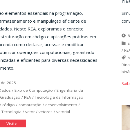
Ma
ão elementos essenciais na programação,
Simu
 armazenamento e manipulação eficiente de
conv
 dados. Neste REA, exploramos o conceito
8
 estruturação em código e aplicações práticas em
E
prenda como declarar, acessar e modificar
/
RE
otimizar operações computacionais, garantindo
A
nizadas e eficientes para diversas necessidades
Bina
imento.
biná
 de 2025
Saib
 Dados
/
Eixo de Computação
/
Engenharia da
Graduação
/
REA
/
Tecnologia da Informação
/
código
/
computação
/
desenvolvimento
/
/
Tecnologia
/
vetor
/
vetores
/
vetorial
tores"
"Vetores"
Visite