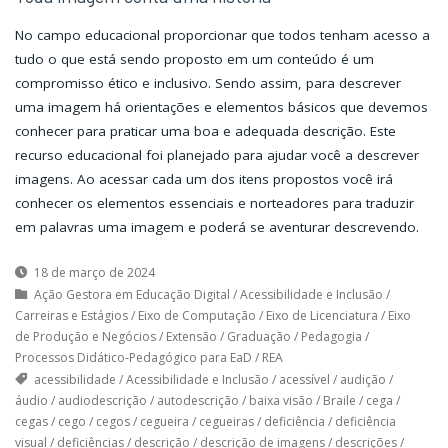
No campo educacional proporcionar que todos tenham acesso a
tudo o que está sendo proposto em um conteúdo é um
compromisso ético e inclusivo. Sendo assim, para descrever
uma imagem há orientações e elementos básicos que devemos
conhecer para praticar uma boa e adequada descrição. Este
recurso educacional foi planejado para ajudar você a descrever
imagens. Ao acessar cada um dos itens propostos você irá
conhecer os elementos essenciais e norteadores para traduzir
em palavras uma imagem e poderá se aventurar descrevendo.
18 de março de 2024
Ação Gestora em Educação Digital
/
Acessibilidade e Inclusão
/
Carreiras e Estágios
/
Eixo de Computação
/
Eixo de Licenciatura
/
Eixo
de Produção e Negócios
/
Extensão
/
Graduação
/
Pedagogia
/
Processos Didático-Pedagógico para EaD
/
REA
acessibilidade
/
Acessibilidade e Inclusão
/
acessível
/
audição
/
áudio
/
audiodescrição
/
autodescrição
/
baixa visão
/
Braile
/
cega
/
cegas
/
cego
/
cegos
/
cegueira
/
cegueiras
/
deficiência
/
deficiência
visual
/
deficiências
/
descrição
/
descrição de imagens
/
descrições
/