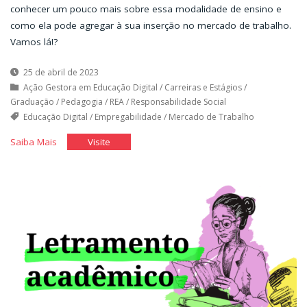
conhecer um pouco mais sobre essa modalidade de ensino e
como ela pode agregar à sua inserção no mercado de trabalho.
Vamos lá!?
25 de abril de 2023
Ação Gestora em Educação Digital
/
Carreiras e Estágios
/
Graduação
/
Pedagogia
/
REA
/
Responsabilidade Social
Educação Digital
/
Empregabilidade
/
Mercado de Trabalho
"A
"A
Saiba Mais
Visite
educação
educação
digital
digital
e
e
o
o
mercado
mercado
de
de
trabalho"
trabalho"