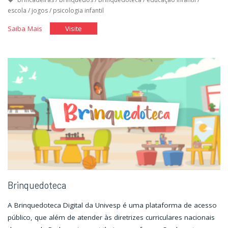
escola
/
jogos
/
psicologia infantil
"Brinquedoteca
"Brinquedoteca
Saiba Mais
Visite
|
|
Sala
Sala
dos
dos
Professores"
Professores"
Brinquedoteca
A Brinquedoteca Digital da Univesp é uma plataforma de acesso
público, que além de atender às diretrizes curriculares nacionais