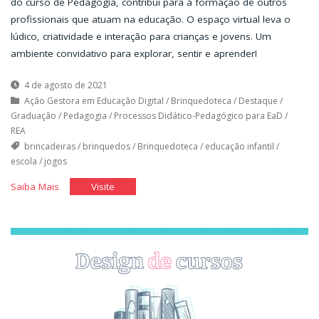
do curso de Pedagogia, contribui para a formação de outros
profissionais que atuam na educação. O espaço virtual leva o
lúdico, criatividade e interação para crianças e jovens. Um
ambiente convidativo para explorar, sentir e aprender!
4 de agosto de 2021
Ação Gestora em Educação Digital
/
Brinquedoteca
/
Destaque
/
Graduação
/
Pedagogia
/
Processos Didático-Pedagógico para EaD
/
REA
brincadeiras
/
brinquedos
/
Brinquedoteca
/
educação infantil
/
escola
/
jogos
"Brinquedoteca"
"Brinquedoteca"
Saiba Mais
Visite