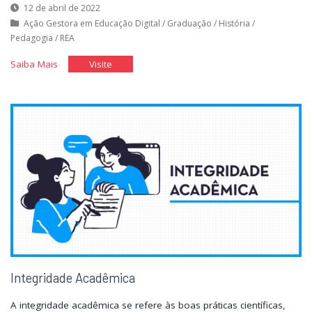
12 de abril de 2022
Ação Gestora em Educação Digital
/
Graduação
/
História
/
Pedagogia
/
REA
"Linha
"Linha
Saiba Mais
Visite
do
do
Tempo
Tempo
da
da
Educação
Educação
no
no
Brasil"
Brasil"
Integridade Acadêmica
A integridade acadêmica se refere às boas práticas científicas,