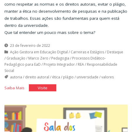
como respeitar as normas e os direitos autorais, evitar o plágio,
manter a ética no desenvolvimento de pesquisas e na publicação
de trabalhos. Essas ações são fundamentais para quem está
dentro da universidade.
Que tal entender um pouco mais sobre o tema?
23 de fevereiro de 2022
Ação Gestora em Educação Digital
/
Carreiras e Estágios
/
Destaque
/
Graduação
/
Marco Zero
/
Pedagogia
/
Processos Didático-
Pedagógico para EaD
/
Projeto Integrador
/
REA
/
Responsabilidade
Social
autoria
/
direito autoral
/
ética
/
plágio
/
universidade
/
valores
"Integridade
"Integridade
Saiba Mais
Visite
Acadêmica"
Acadêmica"