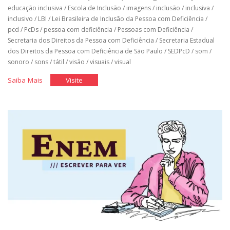
educação inclusiva
/
Escola de Inclusão
/
imagens
/
inclusão
/
inclusiva
/
inclusivo
/
LBI
/
Lei Brasileira de Inclusão da Pessoa com Deficiência
/
pcd
/
PcDs
/
pessoa com deficiência
/
Pessoas com Deficiência
/
Secretaria dos Direitos da Pessoa com Deficiência
/
Secretaria Estadual
dos Direitos da Pessoa com Deficiência de São Paulo
/
SEDPcD
/
som
/
sonoro
/
sons
/
tátil
/
visão
/
visuais
/
visual
"Toda
"Toda
Saiba Mais
Visite
imagem
imagem
conta
conta
uma
uma
história"
história"