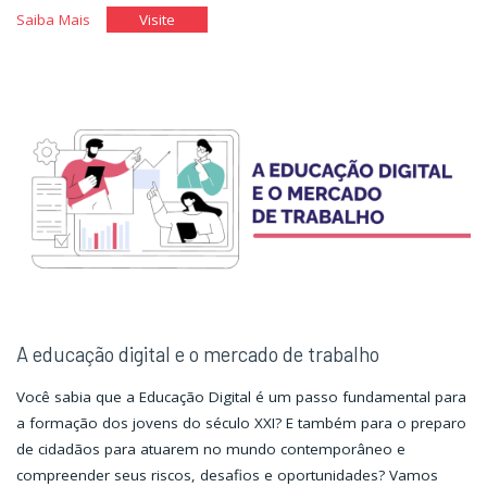
"ENEM:
"ENEM:
Saiba Mais
Visite
escreva
escreva
pra
pra
ver"
ver"
A educação digital e o mercado de trabalho
Você sabia que a Educação Digital é um passo fundamental para
a formação dos jovens do século XXI? E também para o preparo
de cidadãos para atuarem no mundo contemporâneo e
compreender seus riscos, desafios e oportunidades? Vamos