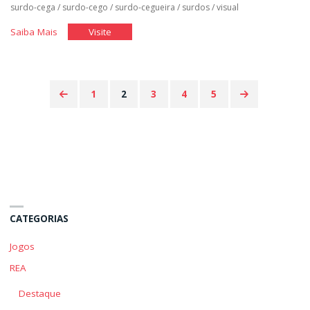
surdo-cega
/
surdo-cego
/
surdo-cegueira
/
surdos
/
visual
"Questionário
"Questionário
Saiba Mais
Visite
Elasi"
Elasi"
1
2
3
4
5
Paginação
de
posts
CATEGORIAS
Jogos
REA
Destaque