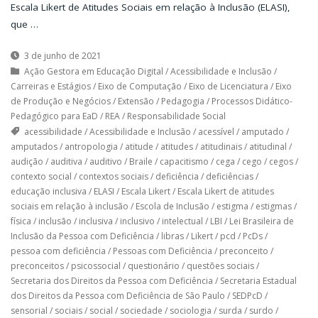
Escala Likert de Atitudes Sociais em relação à Inclusão (ELASI),
que …
3 de junho de 2021
Ação Gestora em Educação Digital
/
Acessibilidade e Inclusão
/
Carreiras e Estágios
/
Eixo de Computação
/
Eixo de Licenciatura
/
Eixo
de Produção e Negócios
/
Extensão
/
Pedagogia
/
Processos Didático-
Pedagógico para EaD
/
REA
/
Responsabilidade Social
acessibilidade
/
Acessibilidade e Inclusão
/
acessível
/
amputado
/
amputados
/
antropologia
/
atitude
/
atitudes
/
atitudinais
/
atitudinal
/
audição
/
auditiva
/
auditivo
/
Braile
/
capacitismo
/
cega
/
cego
/
cegos
/
contexto social
/
contextos sociais
/
deficiência
/
deficiências
/
educação inclusiva
/
ELASI
/
Escala Likert
/
Escala Likert de atitudes
sociais em relação à inclusão
/
Escola de Inclusão
/
estigma
/
estigmas
/
física
/
inclusão
/
inclusiva
/
inclusivo
/
intelectual
/
LBI
/
Lei Brasileira de
Inclusão da Pessoa com Deficiência
/
libras
/
Likert
/
pcd
/
PcDs
/
pessoa com deficiência
/
Pessoas com Deficiência
/
preconceito
/
preconceitos
/
psicossocial
/
questionário
/
questões sociais
/
Secretaria dos Direitos da Pessoa com Deficiência
/
Secretaria Estadual
dos Direitos da Pessoa com Deficiência de São Paulo
/
SEDPcD
/
sensorial
/
sociais
/
social
/
sociedade
/
sociologia
/
surda
/
surdo
/