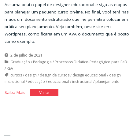
Assuma aqui o papel de designer educacional e siga as etapas
para planejar um pequeno curso on-line. No final, você terá nas
mãos um documento estruturado que lhe permitirá colocar em
prática seu planejamento. Veja também, neste site em
Wordpress, como ficaria em um AVA o documento que é posto
como exemplo.
2 de julho de 2021
Graduação
/
Pedagogia
/
Processos Didático-Pedagógico para EaD
/
REA
cursos
/
design
/
design de cursos
/
design educacional
/
design
instrucional
/
educação
/
educacional
/
instrucional
/
planejamento
"Design
"Design
Saiba Mais
Visite
de
de
cursos"
cursos"