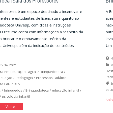
eca | Sala dos Professores
Br
ofessores é um espaço destinado a incentivar e
A Br
centes e estudantes de licenciatura quanto ao
aces
edoteca Univesp, com dicas e instruções
naci
O recurso conta com informações a respeito da
outr
o brincar e o embasamento teórico da
leva
 Univesp, além da indicação de conteúdos
Um a
4
A
to de 2021
Des
ra em Educação Digital
/
Brinquedoteca
/
Peda
aduação
/
Pedagogia
/
Processos Didático-
b
ra EaD
/
REA
esco
s
/
brinquedos
/
Brinquedoteca
/
educação infantil
/
/
psicologia infantil
Saib
inquedoteca
"Brinquedoteca
Visite
|