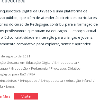
inquedoteca
inquedoteca Digital da Univesp é uma plataforma de
so público, que além de atender às diretrizes curriculares
onais do curso de Pedagogia, contribui para a formação de
os profissionais que atuam na educação. O espaço virtual
 o lúdico, criatividade e interação para crianças e jovens.
mbiente convidativo para explorar, sentir e aprender!
 de agosto de 2021
ção Gestora em Educação Digital
/
Brinquedoteca
/
taque
/
Graduação
/
Pedagogia
/
Processos Didático-
gógico para EaD
/
REA
rincadeiras
/
brinquedos
/
Brinquedoteca
/
educação infantil
/
la
/
jogos
"Brinquedoteca"
"Brinquedoteca"
a Mais
Visite