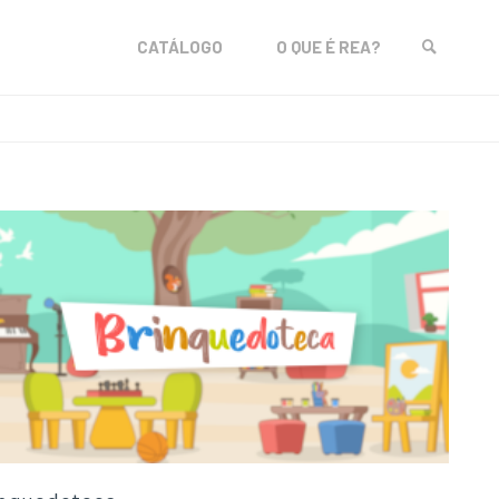
Skip
CATÁLOGO
O QUE É REA?
to
SEARCH
content