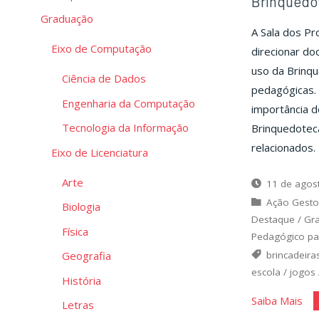
Brinquedot
Graduação
A Sala dos Pr
Eixo de Computação
direcionar do
uso da Brinqu
Ciência de Dados
pedagógicas. 
Engenharia da Computação
importância d
Tecnologia da Informação
Brinquedoteca
relacionados.
Eixo de Licenciatura
Arte
11 de agos
Ação Gesto
Biologia
Destaque
/
Gr
Física
Pedagógico pa
brincadeira
Geografia
escola
/
jogos
História
"Br
Saiba Mais
Letras
|