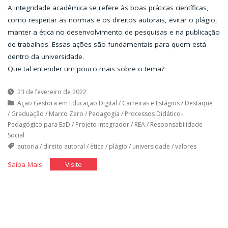
A integridade acadêmica se refere às boas práticas científicas,
como respeitar as normas e os direitos autorais, evitar o plágio,
manter a ética no desenvolvimento de pesquisas e na publicação
de trabalhos. Essas ações são fundamentais para quem está
dentro da universidade.
Que tal entender um pouco mais sobre o tema?
23 de fevereiro de 2022
Ação Gestora em Educação Digital
/
Carreiras e Estágios
/
Destaque
/
Graduação
/
Marco Zero
/
Pedagogia
/
Processos Didático-
Pedagógico para EaD
/
Projeto Integrador
/
REA
/
Responsabilidade
Social
autoria
/
direito autoral
/
ética
/
plágio
/
universidade
/
valores
"Integridade
"Integridade
Saiba Mais
Visite
Acadêmica"
Acadêmica"