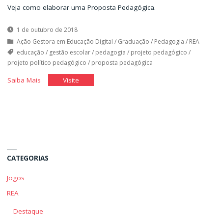
Veja como elaborar uma Proposta Pedagógica.
1 de outubro de 2018
Ação Gestora em Educação Digital
/
Graduação
/
Pedagogia
/
REA
educação
/
gestão escolar
/
pedagogia
/
projeto pedagógico
/
projeto político pedagógico
/
proposta pedagógica
"Elaborando
"Elaborando
Saiba Mais
Visite
uma
uma
proposta
proposta
pedagógica"
pedagógica"
CATEGORIAS
Jogos
REA
Destaque