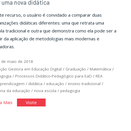
 uma nova didática
e recurso, o usuário é convidado a comparar duas
nizações didáticas diferentes: uma que retrata uma
la tradicional e outra que demonstra como ela pode ser a
ir da aplicação de metodologias mais modernas e
adoras.
 de maio de 2018
ção Gestora em Educação Digital
/
Graduação
/
Matemática
/
agogia
/
Processos Didático-Pedagógico para EaD
/
REA
aprendizagem
/
didática
/
educação
/
ensino tradicional
/
ória da educação
/
nova escola
/
pedagogia
"Por
"Por
a Mais
Visite
uma
uma
nova
nova
didática"
didática"