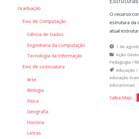
Estruturas
Graduação
O recurso con
Eixo de Computação
estrutura da 
atual estrutu
Ciência de Dados
Engenharia da Computação
1 de agost
Ação Gesto
Tecnologia da Informação
Pedagogia
/
R
Eixo de Licenciatura
educação
educação brasi
Arte
educacionais
Biologia
"Es
Saiba Mais
Física
da
Geografia
edu
História
bás
Letras