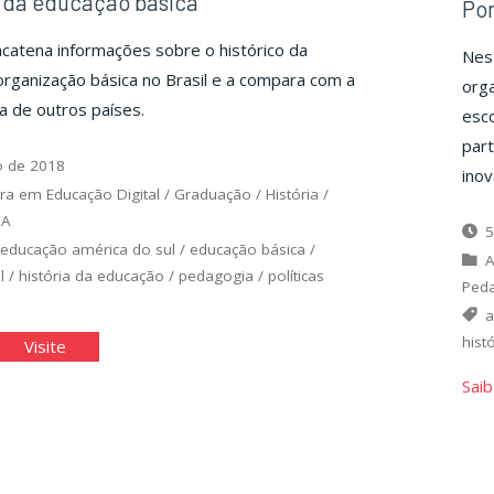
 da educação básica
Por
catena informações sobre o histórico da
Nest
organização básica no Brasil e a compara com a
orga
ra de outros países.
esco
part
o de 2018
inov
ra em Educação Digital
/
Graduação
/
História
/
EA
5
/
educação américa do sul
/
educação básica
/
A
l
/
história da educação
/
pedagogia
/
políticas
Ped
hist
truturas
"Estruturas
Visite
da
Saib
cação
educação
ica"
básica"