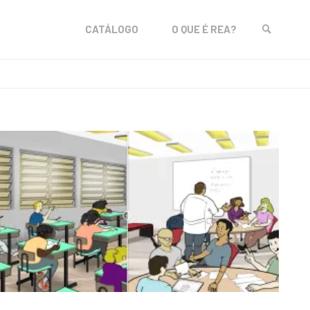
Skip
CATÁLOGO
O QUE É REA?
to
SEARCH
content