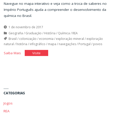
Navegue no mapa interativo e veja como a troca de saberes no
Império Português ajuda a compreender o desenvolvimento da
química no Brasil.
1 de novembro de 2017
Geografia
/
Graduação
/
História
/
Química
/
REA
Brasil
/
colonização
/
economia
/
exploração mineral
/
exploração
natural
/
história
/
infográfico
/
mapa
/
navegações
/
Portugal
/
povos
"Troca
"Troca
Saiba Mais
Visite
de
de
saberes
saberes
no
no
Império
Império
Português"
Português"
CATEGORIAS
Jogos
REA