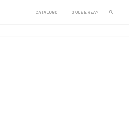
Skip
CATÁLOGO
O QUE É REA?
to
SEARCH
content