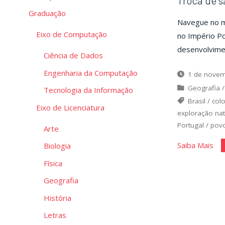
Troca de s
Graduação
Navegue no ma
Eixo de Computação
no Império P
desenvolvimen
Ciência de Dados
Engenharia da Computação
1 de novem
Geografia
Tecnologia da Informação
Brasil
/
col
Eixo de Licenciatura
exploração nat
Portugal
/
pov
Arte
"Tr
Saiba Mais
Biologia
de
Física
sab
Geografia
no
História
Imp
Por
Letras