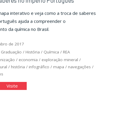
aberes no Império Português
pa interativo e veja como a troca de saberes
ortuguês ajuda a compreender o
to da química no Brasil.
bro de 2017
/
Graduação
/
História
/
Química
/
REA
onização
/
economia
/
exploração mineral
/
ural
/
história
/
infográfico
/
mapa
/
navegações
/
os
oca
"Troca
Visite
de
eres
saberes
no
ério
Império
tuguês"
Português"