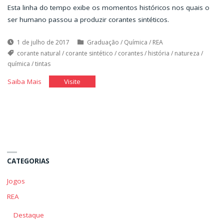
Esta linha do tempo exibe os momentos históricos nos quais o
ser humano passou a produzir corantes sintéticos.
1 de julho de 2017
Graduação
/
Química
/
REA
corante natural
/
corante sintético
/
corantes
/
história
/
natureza
/
química
/
tintas
"Corantes
"Corantes
Saiba Mais
Visite
sintéticos
sintéticos
na
na
História"
História"
CATEGORIAS
Jogos
REA
Destaque