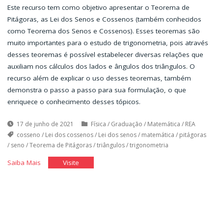
Este recurso tem como objetivo apresentar o Teorema de
Pitágoras, as Lei dos Senos e Cossenos (também conhecidos
como Teorema dos Senos e Cossenos). Esses teoremas são
muito importantes para o estudo de trigonometria, pois através
desses teoremas é possível estabelecer diversas relações que
auxiliam nos cálculos dos lados e ângulos dos triângulos. O
recurso além de explicar o uso desses teoremas, também
demonstra o passo a passo para sua formulação, o que
enriquece o conhecimento desses tópicos.
17 de junho de 2021
Física
/
Graduação
/
Matemática
/
REA
cosseno
/
Lei dos cossenos
/
Lei dos senos
/
matemática
/
pitágoras
/
seno
/
Teorema de Pitágoras
/
triângulos
/
trigonometria
"Um
"Um
Saiba Mais
Visite
estudo
estudo
sobre
sobre
os
os
triângulos."
triângulos."