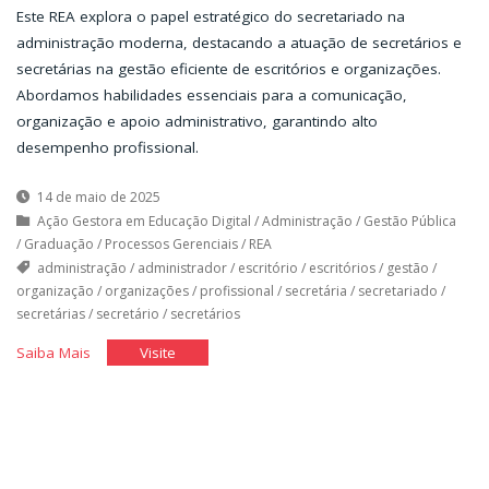
Este REA explora o papel estratégico do secretariado na
administração moderna, destacando a atuação de secretários e
secretárias na gestão eficiente de escritórios e organizações.
Abordamos habilidades essenciais para a comunicação,
organização e apoio administrativo, garantindo alto
desempenho profissional.
14 de maio de 2025
Ação Gestora em Educação Digital
/
Administração
/
Gestão Pública
/
Graduação
/
Processos Gerenciais
/
REA
administração
/
administrador
/
escritório
/
escritórios
/
gestão
/
organização
/
organizações
/
profissional
/
secretária
/
secretariado
/
secretárias
/
secretário
/
secretários
"O
"O
Saiba Mais
Visite
Secretário
Secretário
na
na
Organização
Organização
de
de
Hoje"
Hoje"