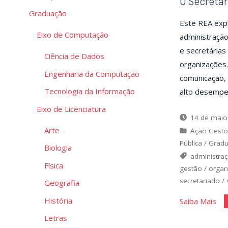
O Secretár
Graduação
Este REA expl
Eixo de Computação
administraçã
e secretárias
Ciência de Dados
organizações.
Engenharia da Computação
comunicação, 
Tecnologia da Informação
alto desempen
Eixo de Licenciatura
14 de maio
Arte
Ação Gesto
Pública
/
Grad
Biologia
administra
Física
gestão
/
organ
secretariado
/
Geografia
História
"O
Saiba Mais
Sec
Letras
na