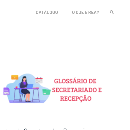
Skip
CATÁLOGO
O QUE É REA?
to
SEARCH
content