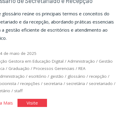
ssário de Secretariado e Recepção
 glossário reúne os principais termos e conceitos do
etariado e da recepção, abordando práticas essenciais
 a gestão eficiente de escritórios e atendimento ao
ico.
4 de maio de 2025
ção Gestora em Educação Digital
/
Administração
/
Gestão
ica
/
Graduação
/
Processos Gerenciais
/
REA
dministração
/
escritório
/
gestão
/
glossário
/
recepção
/
pcionista
/
recepções
/
secretaria
/
secretária
/
secretariado
/
etário
/
staff
"Glossário
"Glossário
a Mais
Visite
de
de
Secretariado
Secretariado
e
e
Recepção"
Recepção"