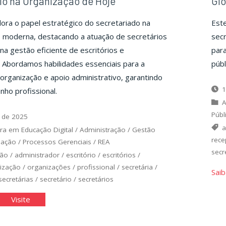
io na Organização de Hoje
Glo
ora o papel estratégico do secretariado na
Este
o moderna, destacando a atuação de secretários
secr
 na gestão eficiente de escritórios e
para
 Abordamos habilidades essenciais para a
públ
organização e apoio administrativo, garantindo
1
ho profissional.
A
Públ
 de 2025
a
ra em Educação Digital
/
Administração
/
Gestão
rece
uação
/
Processos Gerenciais
/
REA
secr
ção
/
administrador
/
escritório
/
escritórios
/
ização
/
organizações
/
profissional
/
secretária
/
Saib
secretárias
/
secretário
/
secretários
"O
Visite
retário
Secretário
na