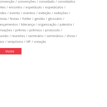
onvenção
/
convenções
/
convidado
/
convidados
ites
/
encontro
/
espetáculo
/
espetáculos
/
ndes
/
evento
/
eventos
/
exibição
/
exibições
/
festa
/
festas
/
folder
/
gestão
/
glossário
/
lançamentos
/
liderança
/
organização
/
palestra
/
miações
/
prêmio
/
prêmios
/
protocolo
/
eunião
/
reuniões
/
seminário
/
seminários
/
show
/
sio
/
simpósios
/
VIP
/
votação
ossário
"Glossário
Visite
de
anização
Organização
de
ntos"
Eventos"