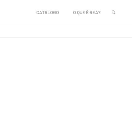
Skip
CATÁLOGO
O QUE É REA?
to
SEARCH
content