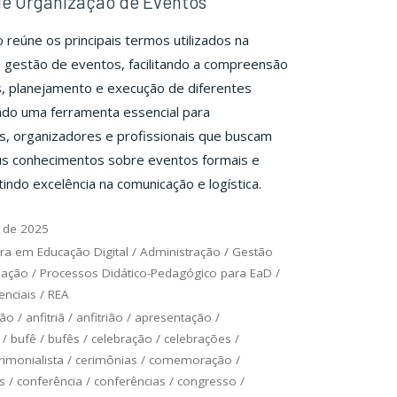
de Organização de Eventos
o reúne os principais termos utilizados na
 gestão de eventos, facilitando a compreensão
, planejamento e execução de diferentes
ndo uma ferramenta essencial para
as, organizadores e profissionais que buscam
us conhecimentos sobre eventos formais e
tindo excelência na comunicação e logística.
 de 2025
ra em Educação Digital
/
Administração
/
Gestão
uação
/
Processos Didático-Pedagógico para EaD
/
nciais
/
REA
ção
/
anfitriã
/
anfitrião
/
apresentação
/
/
bufê
/
bufês
/
celebração
/
celebrações
/
rimonialista
/
cerimônias
/
comemoração
/
s
/
conferência
/
conferências
/
congresso
/