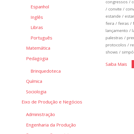
congressos
/
c
Espanhol
/
convite
/
conv
estande
/
esta
Inglês
feira
/
feiras
/
Libras
lançamento
/
Português
palestras
/
pre
protocolos
/
r
Matemática
shows
/
simpó
Pedagogia
"Gl
Saiba Mais
Brinquedoteca
de
Org
Química
de
Sociologia
Eve
Eixo de Produção e Negócios
Administração
Engenharia da Produção