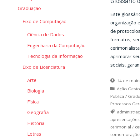
Glossário 
Graduação
Este glossári
Eixo de Computação
organização e
de protocolos
Ciência de Dados
formatos, se
Engenharia da Computação
cerimonialist
Tecnologia da Informação
aprimorar se
sociais, garan
Eixo de Licenciatura
Arte
14 de maio
Ação Gesto
Biologia
Pública
/
Grad
Física
Processos Gere
administra
Geografia
apresentações
História
cerimonial
/
ce
Letras
comemoraçõe