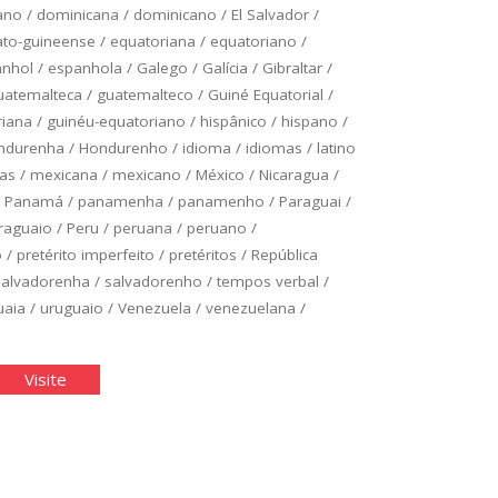
ano
/
dominicana
/
dominicano
/
El Salvador
/
to-guineense
/
equatoriana
/
equatoriano
/
anhol
/
espanhola
/
Galego
/
Galícia
/
Gibraltar
/
uatemalteca
/
guatemalteco
/
Guiné Equatorial
/
riana
/
guinéu-equatoriano
/
hispânico
/
hispano
/
ndurenha
/
Hondurenho
/
idioma
/
idiomas
/
latino
as
/
mexicana
/
mexicano
/
México
/
Nicaragua
/
/
Panamá
/
panamenha
/
panamenho
/
Paraguai
/
raguaio
/
Peru
/
peruana
/
peruano
/
o
/
pretérito imperfeito
/
pretéritos
/
República
salvadorenha
/
salvadorenho
/
tempos verbal
/
uaia
/
uruguaio
/
Venezuela
/
venezuelana
/
panhol
"Espanhol
Visite
ico:
Básico:
idade
Unidade
4"