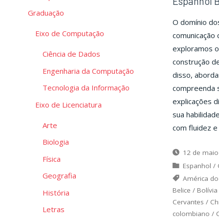
Espanhol B
Graduação
O domínio do
Eixo de Computação
comunicação c
exploramos o 
Ciência de Dados
construção de
Engenharia da Computação
disso, aborda
Tecnologia da Informação
compreenda s
explicações d
Eixo de Licenciatura
sua habilidad
Arte
com fluidez e
Biologia
12 de maio
Física
Espanhol
/
Geografia
América do
Belice
/
Bolívia
História
Cervantes
/
Ch
Letras
colombiano
/