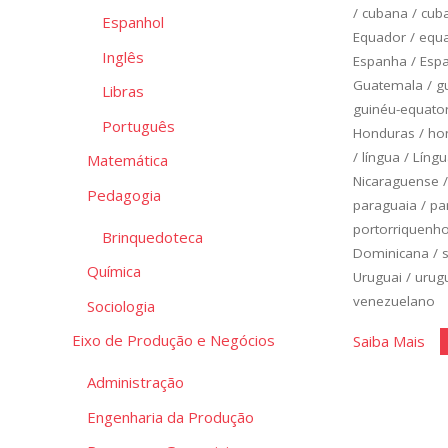
/
cubana
/
cub
Espanhol
Equador
/
equa
Inglês
Espanha
/
Esp
Guatemala
/
g
Libras
guinéu-equato
Português
Honduras
/
ho
/
língua
/
Língu
Matemática
Nicaraguense
Pedagogia
paraguaia
/
pa
portorriquenh
Brinquedoteca
Dominicana
/
Química
Uruguai
/
urug
venezuelano
Sociologia
"Es
Eixo de Produção e Negócios
Saiba Mais
Bás
Administração
Un
Engenharia da Produção
4"