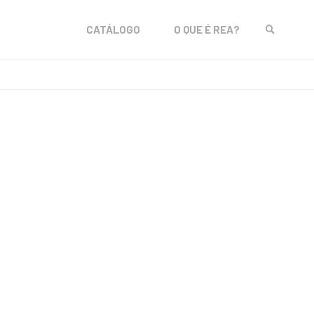
Skip
CATÁLOGO
O QUE É REA?
to
SEARCH
content