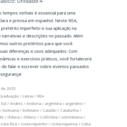
ásico: Unidade 4
s tempos verbais é essencial para uma
lara e precisa em espanhol. Neste REA,
pretérito imperfeito e sua aplicação na
 narrativas e descrições no passado. Além
mos outros pretéritos para que você
uas diferenças e usos adequados. Com
inâmicas e exercícios práticos, você fortalecerá
e de falar e escrever sobre eventos passados
 segurança!
 de 2025
Graduação
/
Letras
/
REA
 Sul
/
Andino
/
Andorra
/
argentina
/
argentino
/
/
boliviana
/
boliviano
/
Catalão
/
Catalunha
/
ile
/
chilena
/
chileno
/
Colômbia
/
colombiana
/
Costa Rica
/
costa-riquenho
/
costa-riquense
/
Cuba