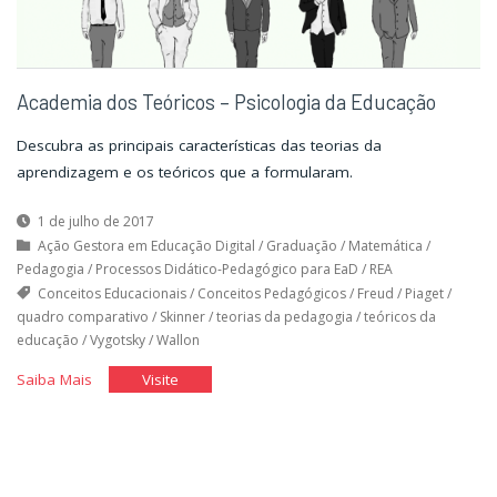
Academia dos Teóricos – Psicologia da Educação
Descubra as principais características das teorias da
aprendizagem e os teóricos que a formularam.
1 de julho de 2017
Ação Gestora em Educação Digital
/
Graduação
/
Matemática
/
Pedagogia
/
Processos Didático-Pedagógico para EaD
/
REA
Conceitos Educacionais
/
Conceitos Pedagógicos
/
Freud
/
Piaget
/
quadro comparativo
/
Skinner
/
teorias da pedagogia
/
teóricos da
educação
/
Vygotsky
/
Wallon
"Academia
"Academia
Saiba Mais
Visite
dos
dos
Teóricos
Teóricos
–
–
Psicologia
Psicologia