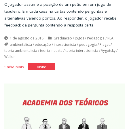
O jogador assume a posição de um peão em um jogo de
tabuleiro. Em cada casa há cartas contendo perguntas e
alternativas valendo pontos. Ao responder, o jogador recebe
feedback da pergunta contendo a resposta certa.
1 de agosto de 2018
Graduação
/
Jogos
/
Pedagogia
/
REA
ambientalista
/
educação
/
interacionista
/
pedagogia
/
Piaget
/
teoria ambientalista
/
teoria inatista
/
teoria interacionista
/
Vygotsky
/
Wallon
"Na
"Na
Saiba Mais
Visite
roda
roda
do
do
mundo
mundo
lá
lá
vai
vai
o
o
menino"
menino"