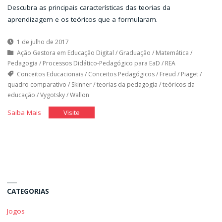
Descubra as principais características das teorias da
aprendizagem e os teóricos que a formularam.
1 de julho de 2017
Ação Gestora em Educação Digital
/
Graduação
/
Matemática
/
Pedagogia
/
Processos Didático-Pedagógico para EaD
/
REA
Conceitos Educacionais
/
Conceitos Pedagógicos
/
Freud
/
Piaget
/
quadro comparativo
/
Skinner
/
teorias da pedagogia
/
teóricos da
educação
/
Vygotsky
/
Wallon
"Academia
"Academia
Saiba Mais
Visite
dos
dos
Teóricos
Teóricos
–
–
Psicologia
Psicologia
da
da
Educação"
Educação"
CATEGORIAS
Jogos