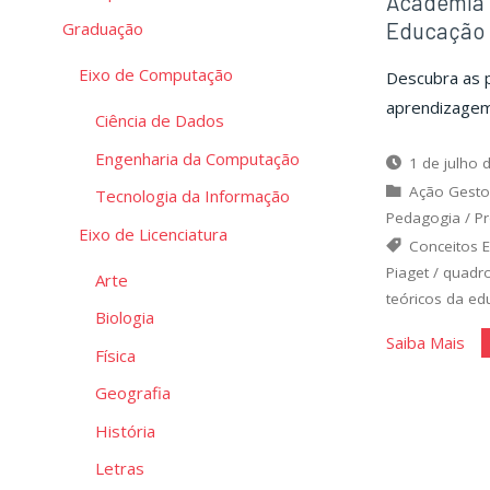
Academia d
Educação
Graduação
Eixo de Computação
Descubra as pr
aprendizagem 
Ciência de Dados
Engenharia da Computação
1 de julho 
Ação Gesto
Tecnologia da Informação
Pedagogia
/
Pr
Eixo de Licenciatura
Conceitos 
Piaget
/
quadro
Arte
teóricos da ed
Biologia
"Ac
Saiba Mais
Física
do
Geografia
Teó
–
História
Psi
Letras
da