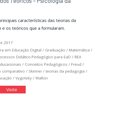
os Teóricos – Psicologia da
incipais características das teorias da
e os teóricos que a formularam.
de 2017
ra em Educação Digital
/
Graduação
/
Matemática
/
ocessos Didático-Pedagógico para EaD
/
REA
Educacionais
/
Conceitos Pedagógicos
/
Freud
/
 comparativo
/
Skinner
/
teorias da pedagogia
/
ucação
/
Vygotsky
/
Wallon
ademia
"Academia
Visite
s
dos
ricos
Teóricos
–
cologia
Psicologia
da