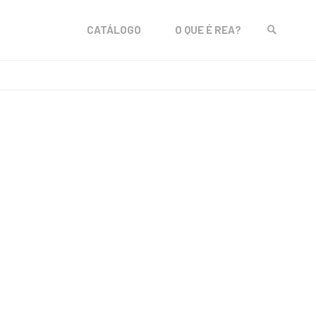
Skip
CATÁLOGO
O QUE É REA?
to
SEARCH
content