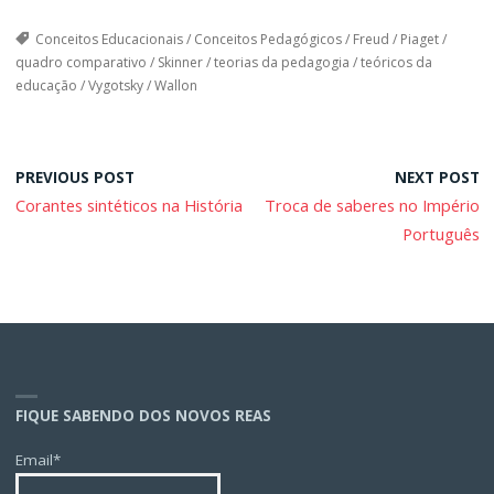
Conceitos Educacionais
/
Conceitos Pedagógicos
/
Freud
/
Piaget
/
quadro comparativo
/
Skinner
/
teorias da pedagogia
/
teóricos da
educação
/
Vygotsky
/
Wallon
PREVIOUS POST
NEXT POST
Corantes sintéticos na História
Troca de saberes no Império
Português
FIQUE SABENDO DOS NOVOS REAS
Email*