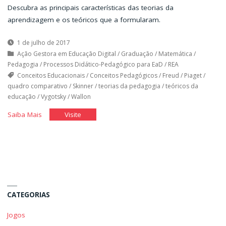
Descubra as principais características das teorias da
aprendizagem e os teóricos que a formularam.
1 de julho de 2017
Ação Gestora em Educação Digital
/
Graduação
/
Matemática
/
Pedagogia
/
Processos Didático-Pedagógico para EaD
/
REA
Conceitos Educacionais
/
Conceitos Pedagógicos
/
Freud
/
Piaget
/
quadro comparativo
/
Skinner
/
teorias da pedagogia
/
teóricos da
educação
/
Vygotsky
/
Wallon
"Academia
"Academia
Saiba Mais
Visite
dos
dos
Teóricos
Teóricos
–
–
Psicologia
Psicologia
da
da
Educação"
Educação"
CATEGORIAS
Jogos